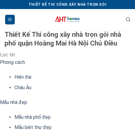
Chuyển
THIẾT KẾ THI CÔNG XÂY NHÀ TRỌN GÓI
đến
nội
dung
Thiết Kế Thi công xây nhà trọn gói nhà
phố quận Hoàng Mai Hà Nội Chú Điều
Lọc tin:
Phong cách
Hiện đại
Châu Âu
Mẫu nhà đẹp
Mẫu nhà phố đẹp
Mẫu biệt thự đẹp