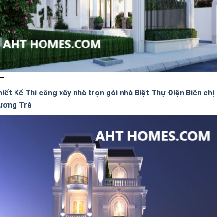
iết Kế Thi công xây nhà trọn gói nhà Biệt Thự Điện Biên chị
ương Trà