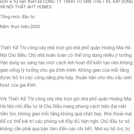
Đơn vị tư vấn thiết kế:
CÔNG TY TNHH TƯ VẤN THIẾT KẾ XÂY DỰNG
VÀ NỘI THẤT AHT HOMES
Tổng mức đầu tư:
Năm thực hiện:
2020
Thiết Kế Thi công xây nhà trọn gói nhà phố quận Hoàng Mai Hà
Nội Chú Điều. Chủ nhà hoàn toàn có thể ứng dụng nhiều ý tưởng.
Vận dụng sự sáng tạo một cách linh hoạt để kiến tạo nên không
gian sống lý tưởng cho gia đình mình. Không gian của mỗi tầng
được bố trí các công năng phù hợp, thuận tiện cho nhu cầu sinh
hoạt của gia đình.
Với Thiết Kế Thi công xây nhà trọn gói nhà phố quận Hoàng Mai
Hà Nội chủ đầu tư là Chú Điều mang phong cách hiện đại mặt
tiền 5m, không gian mỗi tầng không quá chật hẹp. Khá thoải mái
để có thể bài trí các phòng với đầy đủ tiện nghi. Chủ đầu tư sẽ
không cần phải quá bận tâm đến các chi tiết. Nhờ sự hỗ trợ, tư