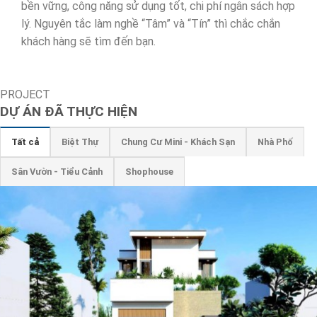
bền vững, công năng sử dụng tốt, chi phí ngân sách hợp
lý. Nguyên tắc làm nghề “Tâm” và “Tín” thì chắc chắn
khách hàng sẽ tìm đến bạn.
PROJECT
DỰ ÁN ĐÃ THỰC HIỆN
Tất cả
Biệt Thự
Chung Cư Mini - Khách Sạn
Nhà Phố
Sân Vườn - Tiểu Cảnh
Shophouse