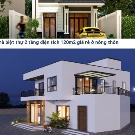
hà biệt thự 2 tầng diện tích 120m2 giá rẻ ở nông thôn