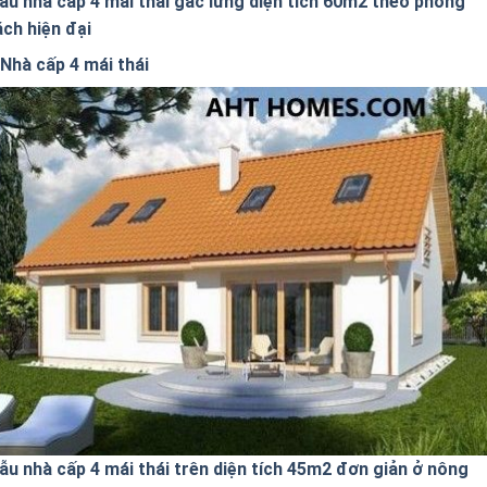
ẫu nhà cấp 4 mái thái gác lửng diện tích 60m2 theo phong
ách hiện đại
Nhà cấp 4 mái thái
ẫu nhà cấp 4 mái thái trên diện tích 45m2 đơn giản ở nông