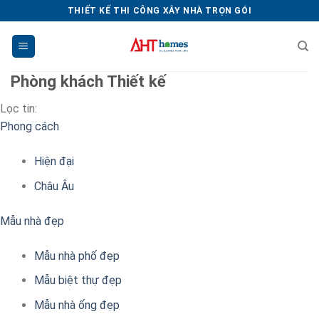
Chuyển
THIẾT KẾ THI CÔNG XÂY NHÀ TRỌN GÓI
đến
nội
dung
Phòng khách
Thiết kế
Lọc tin:
Phong cách
Hiện đại
Châu Âu
Mẫu nhà đẹp
Mẫu nhà phố đẹp
Mẫu biệt thự đẹp
Mẫu nhà ống đẹp