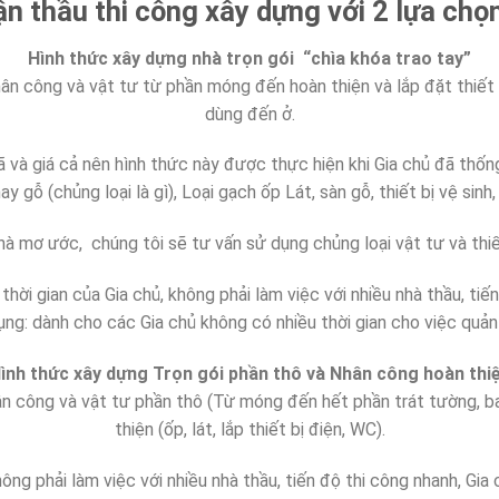
n thầu thi công xây dựng với 2 lựa chọ
Hình thức xây dựng nhà trọn gói “chìa khóa trao tay”
hân công và vật tư từ phần móng đến hoàn thiện và lắp đặt thiết 
dùng đến ở.
 và giá cả nên hình thức này được thực hiện khi Gia chủ đã thống
y gỗ (chủng loại là gì), Loại gạch ốp Lát, sàn gỗ, thiết bị vệ sinh,
à mơ ước, chúng tôi sẽ tư vấn sử dụng chủng loại vật tư và thiế
thời gian của Gia chủ, không phải làm việc với nhiều nhà thầu, tiế
ng: dành cho các Gia chủ không có nhiều thời gian cho việc quản 
ình thức xây dựng Trọn gói phần thô và Nhân công hoàn thi
hân công và vật tư phần thô (Từ móng đến hết phần trát tường,
thiện (ốp, lát, lắp thiết bị điện, WC).
hông phải làm việc với nhiều nhà thầu, tiến độ thi công nhanh, Gia 