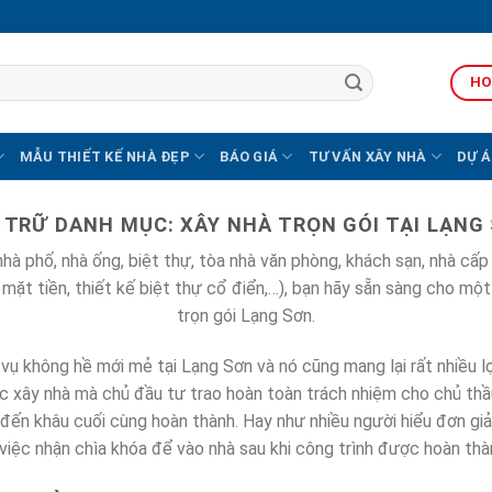
HO
MẪU THIẾT KẾ NHÀ ĐẸP
BÁO GIÁ
TƯ VẤN XÂY NHÀ
DỰ Á
 TRỮ DANH MỤC:
XÂY NHÀ TRỌN GÓI TẠI LẠNG
 phố, nhà ống, biệt thự, tòa nhà văn phòng, khách sạn, nhà cấp
2 mặt tiền, thiết kế biệt thự cổ điển,…), bạn hãy sẵn sàng cho mộ
trọn gói Lạng Sơn.
ụ không hề mới mẻ tại Lạng Sơn và nó cũng mang lại rất nhiều lợ
ức xây nhà mà chủ đầu tư trao hoàn toàn trách nhiệm cho chủ thầu
o đến khâu cuối cùng hoàn thành. Hay như nhiều người hiểu đơn giả
việc nhận chìa khóa để vào nhà sau khi công trình được hoàn thà