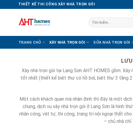
Chuyển
THIẾT KẾ THI CÔNG XÂY NHÀ TRỌN GÓI
đến
nội
Tìm
dung
kiếm:
TRANG CHỦ
XÂY NHÀ TRỌN GÓI
SỬA NHÀ TRỌN GÓI
LƯU
Xây nhà trọn gói tại Lạng Sơn AHT HOMES gồm: Xây nhà
tốt nhất (thiết kế biệt thự có hồ bơi, biệt thự 3 tầng 
Một cách khách quan mà nhận định thì đây là một dịch v
chung, dịch vụ xây nhà trọn gói ở Lạng Sơn là hình th
nhân công, vật tư, thi công, trang trí nội ngoại thất ch
– chủ nhà chỉ 