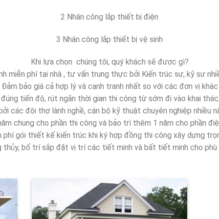
2 Nhân công lắp thiết bị điện
3 Nhân công lắp thiết bị vệ sinh
Khi lựa chọn chúng tôi, quý khách sẽ được gì?
h miễn phí tại nhà , tư vấn trung thực bởi Kiến trúc sư, kỹ sư nh
Đảm bảo giá cả hợp lý và cạnh tranh nhất so với các đơn vị khác
úng tiến độ, rút ngắn thời gian thi công từ sớm đi vào khai thác
ởi các đội thợ lành nghề, cán bộ kỹ thuật chuyên nghiệp nhiều n
năm chung cho phần thi công và bảo trì thêm 1 năm cho phần điệ
 phí gói thiết kế kiến trúc khi ký hợp đồng thi công xây dựng trọn
thủy, bố trí sắp đặt vị trí các tiết minh và bất tiết minh cho phù