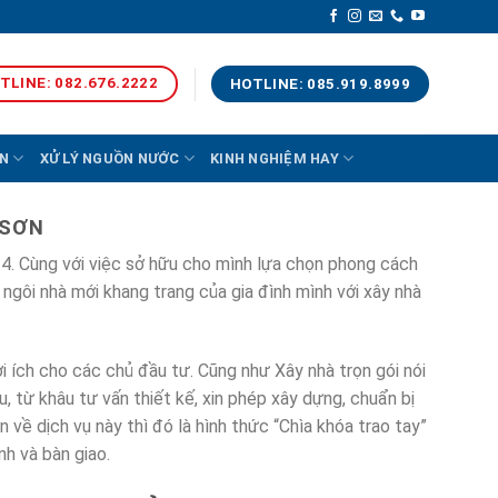
TLINE: 082.676.2222
HOTLINE: 085.919.8999
N
XỬ LÝ NGUỒN NƯỚC
KINH NGHIỆM HAY
 SƠN
 4. Cùng với việc sở hữu cho mình lựa chọn phong cách
t ngôi nhà mới khang trang của gia đình mình với xây nhà
i ích cho các chủ đầu tư. Cũng như Xây nhà trọn gói nói
, từ khâu tư vấn thiết kế, xin phép xây dựng, chuẩn bị
n về dịch vụ này thì đó là hình thức “Chìa khóa trao tay”
nh và bàn giao.