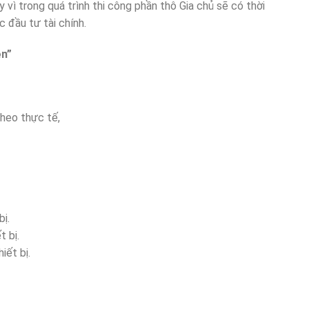
 vì trong quá trình thi công phần thô Gia chủ sẽ có thời
c đầu tư tài chính.
ện”
heo thực tế,
ị.
 bị.
iết bị.