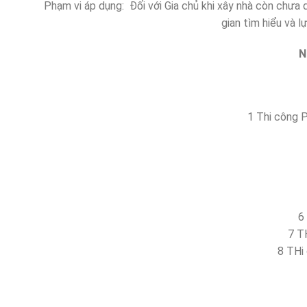
Phạm vi áp dụng: Đối với Gia chủ khi xây nhà còn chưa q
gian tìm hiểu và l
Nộ
1 Thi công 
6
7 T
8 THi 