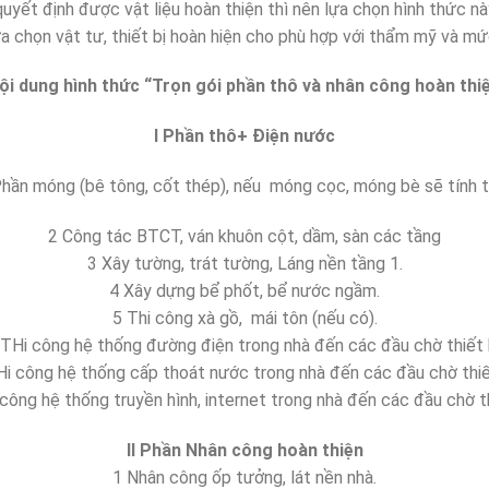
uyết định được vật liệu hoàn thiện thì nên lựa chọn hình thức này
ựa chọn vật tư, thiết bị hoàn hiện cho phù hợp với thẩm mỹ và mứ
i dung hình thức “Trọn gói phần thô và nhân công hoàn thi
I Phần thô+ Điện nước
Phần móng (bê tông, cốt thép), nếu móng cọc, móng bè sẽ tính t
2 Công tác BTCT, ván khuôn cột, dầm, sàn các tầng
3 Xây tường, trát tường, Láng nền tầng 1.
4 Xây dựng bể phốt, bể nước ngầm.
5 Thi công xà gồ, mái tôn (nếu có).
 THi công hệ thống đường điện trong nhà đến các đầu chờ thiết b
Hi công hệ thống cấp thoát nước trong nhà đến các đầu chờ thiết
công hệ thống truyền hình, internet trong nhà đến các đầu chờ th
II Phần Nhân công hoàn thiện
1 Nhân công ốp tưởng, lát nền nhà.