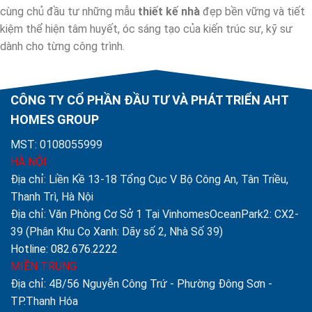
cùng chủ đầu tư những mẫu
thiết kế nhà
đẹp bền vững và tiết
kiệm thể hiện tâm huyết, óc sáng tạo của kiến trúc sư, kỹ sư
dành cho từng công trình.
CÔNG TY CỔ PHẦN ĐẦU TƯ VÀ PHÁT TRIỂN AHT
HOMES GROUP
MST: 0108055999
HÀ NỘI
Địa chỉ: Liền Kề 13-18 Tổng Cục V Bộ Công An, Tân Triều,
Thanh Trì, Hà Nội
Địa chỉ: Văn Phòng Cơ Sở 1 Tại VinhomesOceanPark2: CX2-
39 (Phân Khu Cọ Xanh: Dãy số 2, Nhà Số 39)
Hotline: 082.676.2222
MIỀN TRUNG
Địa chỉ: 4B/56 Nguyễn Công Trứ - Phường Đông Sơn -
TP.Thanh Hóa