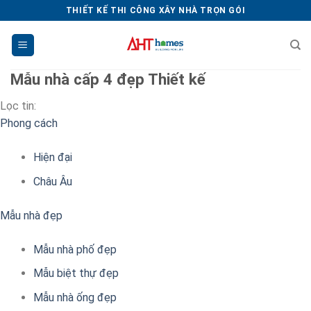
Chuyển
THIẾT KẾ THI CÔNG XÂY NHÀ TRỌN GÓI
đến
nội
dung
Mẫu nhà cấp 4 đẹp
Thiết kế
Lọc tin:
Phong cách
Hiện đại
Châu Âu
Mẫu nhà đẹp
Mẫu nhà phố đẹp
Mẫu biệt thự đẹp
Mẫu nhà ống đẹp