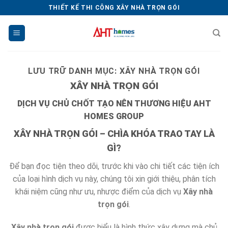
Chuyển
THIẾT KẾ THI CÔNG XÂY NHÀ TRỌN GÓI
đến
nội
dung
LƯU TRỮ DANH MỤC:
XÂY NHÀ TRỌN GÓI
XÂY NHÀ TRỌN GÓI
DỊCH VỤ CHỦ CHỐT TẠO NÊN THƯƠNG HIỆU AHT
HOMES GROUP
XÂY NHÀ TRỌN GÓI – CHÌA KHÓA TRAO TAY LÀ
GÌ?
Để bạn đọc tiện theo dõi, trước khi vào chi tiết các tiện ích
của loại hình dịch vụ này, chúng tôi xin giới thiệu, phân tích
khái niệm cũng như ưu, nhược điểm của dịch vụ
Xây nhà
trọn gói
.
Xây nhà trọn gói
được hiểu là hình thức xây dựng mà chủ