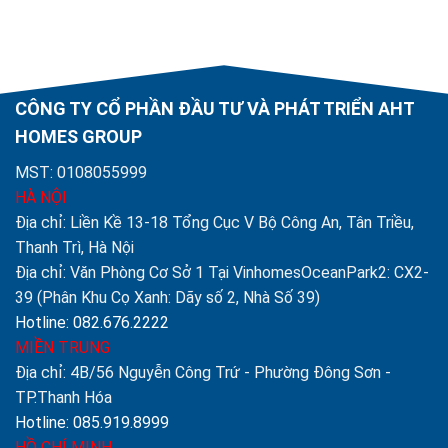
CÔNG TY CỔ PHẦN ĐẦU TƯ VÀ PHÁT TRIỂN AHT
HOMES GROUP
MST: 0108055999
HÀ NỘI
Địa chỉ: Liền Kề 13-18 Tổng Cục V Bộ Công An, Tân Triều,
Thanh Trì, Hà Nội
Địa chỉ: Văn Phòng Cơ Sở 1 Tại VinhomesOceanPark2: CX2-
39 (Phân Khu Cọ Xanh: Dãy số 2, Nhà Số 39)
Hotline: 082.676.2222
MIỀN TRUNG
Địa chỉ: 4B/56 Nguyễn Công Trứ - Phường Đông Sơn -
TP.Thanh Hóa
Hotline: 085.919.8999
HỒ CHÍ MINH