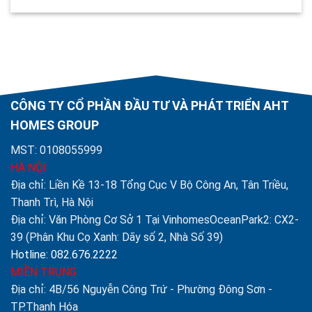
CÔNG TY CỔ PHẦN ĐẦU TƯ VÀ PHÁT TRIỂN AHT
HOMES GROUP
MST: 0108055999
HÀ NỘI
Địa chỉ: Liền Kề 13-18 Tổng Cục V Bộ Công An, Tân Triều,
Thanh Trì, Hà Nội
Địa chỉ: Văn Phòng Cơ Sở 1 Tại VinhomesOceanPark2: CX2-
39 (Phân Khu Cọ Xanh: Dãy số 2, Nhà Số 39)
Hotline: 082.676.2222
MIỀN TRUNG
Địa chỉ: 4B/56 Nguyễn Công Trứ - Phường Đông Sơn -
TP.Thanh Hóa