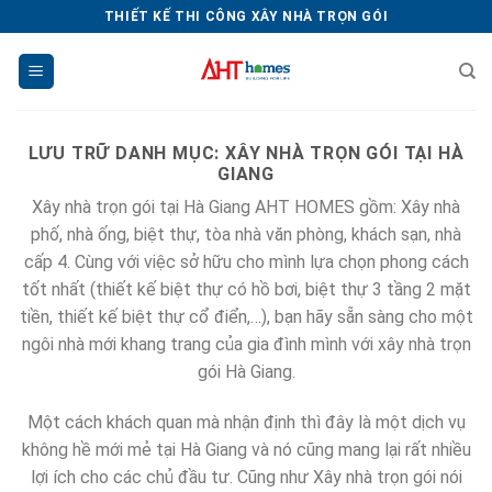
Chuyển
THIẾT KẾ THI CÔNG XÂY NHÀ TRỌN GÓI
đến
nội
dung
LƯU TRỮ DANH MỤC:
XÂY NHÀ TRỌN GÓI TẠI HÀ
GIANG
Xây nhà trọn gói tại Hà Giang AHT HOMES gồm: Xây nhà
phố, nhà ống, biệt thự, tòa nhà văn phòng, khách sạn, nhà
cấp 4. Cùng với việc sở hữu cho mình lựa chọn phong cách
tốt nhất (thiết kế biệt thự có hồ bơi, biệt thự 3 tầng 2 mặt
tiền, thiết kế biệt thự cổ điển,…), bạn hãy sẵn sàng cho một
ngôi nhà mới khang trang của gia đình mình với xây nhà trọn
gói Hà Giang.
Một cách khách quan mà nhận định thì đây là một dịch vụ
không hề mới mẻ tại Hà Giang và nó cũng mang lại rất nhiều
lợi ích cho các chủ đầu tư. Cũng như Xây nhà trọn gói nói