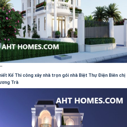
iết Kế Thi công xây nhà trọn gói nhà Biệt Thự Điện Biên chị
ương Trà