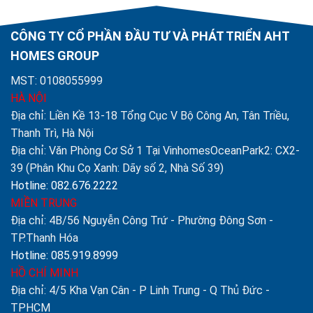
CÔNG TY CỔ PHẦN ĐẦU TƯ VÀ PHÁT TRIỂN AHT
HOMES GROUP
MST: 0108055999
HÀ NỘI
Địa chỉ: Liền Kề 13-18 Tổng Cục V Bộ Công An, Tân Triều,
Thanh Trì, Hà Nội
Địa chỉ: Văn Phòng Cơ Sở 1 Tại VinhomesOceanPark2: CX2-
39 (Phân Khu Cọ Xanh: Dãy số 2, Nhà Số 39)
Hotline: 082.676.2222
MIỀN TRUNG
Địa chỉ: 4B/56 Nguyễn Công Trứ - Phường Đông Sơn -
TP.Thanh Hóa
Hotline: 085.919.8999
HỒ CHÍ MINH
Địa chỉ: 4/5 Kha Vạn Cân - P Linh Trung - Q Thủ Đức -
TPHCM