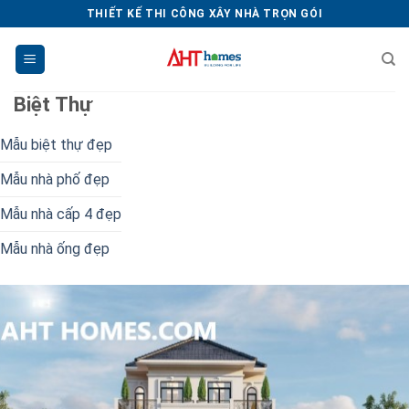
Chuyển
THIẾT KẾ THI CÔNG XÂY NHÀ TRỌN GÓI
đến
nội
dung
Biệt Thự
Mẫu biệt thự đẹp
Mẫu nhà phố đẹp
Mẫu nhà cấp 4 đẹp
Mẫu nhà ống đẹp