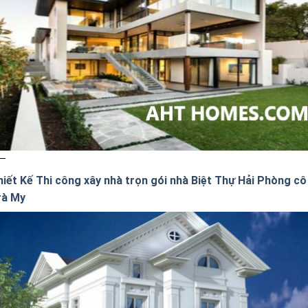
hiết Kế Thi công xây nhà trọn gói nhà Biệt Thự Hải Phòng cô
rà My