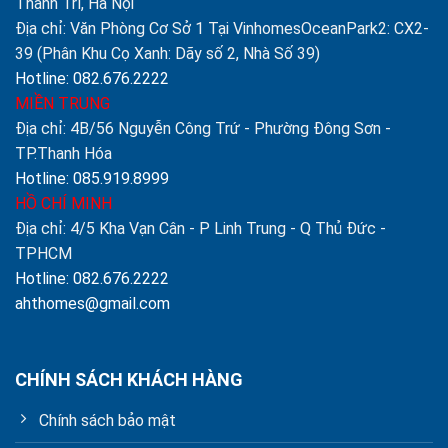
Thanh Trì, Hà Nội
Địa chỉ: Văn Phòng Cơ Sở 1 Tại VinhomesOceanPark2: CX2-
39 (Phân Khu Cọ Xanh: Dãy số 2, Nhà Số 39)
Hotline: 082.676.2222
MIỀN TRUNG
Địa chỉ: 4B/56 Nguyễn Công Trứ - Phường Đông Sơn -
TP.Thanh Hóa
Hotline: 085.919.8999
HỒ CHÍ MINH
Địa chỉ: 4/5 Kha Vạn Cân - P Linh Trung - Q Thủ Đức -
TPHCM
Hotline: 082.676.2222
ahthomes@gmail.com
CHÍNH SÁCH KHÁCH HÀNG
Chính sách bảo mật