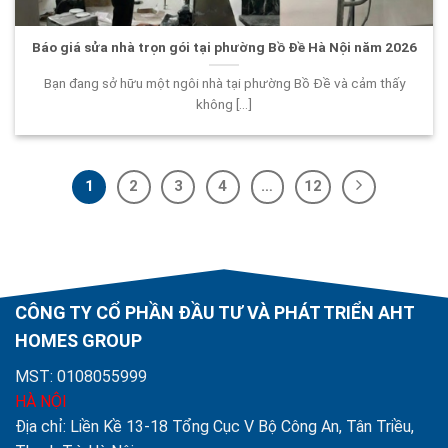
Báo giá sửa nhà trọn gói tại phường Bồ Đề Hà Nội năm 2026
Bạn đang sở hữu một ngôi nhà tại phường Bồ Đề và cảm thấy
không [...]
1
2
3
4
…
12
CÔNG TY CỔ PHẦN ĐẦU TƯ VÀ PHÁT TRIỂN AHT
HOMES GROUP
MST: 0108055999
HÀ NỘI
Địa chỉ: Liền Kề 13-18 Tổng Cục V Bộ Công An, Tân Triều,