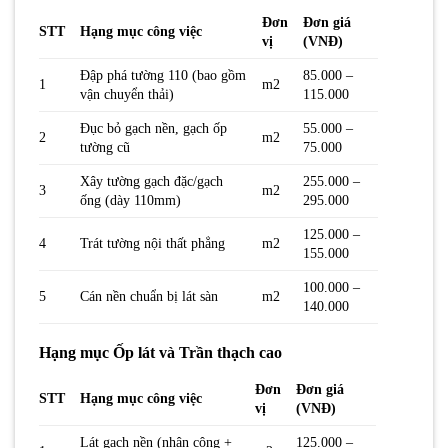
Đơn
Đơn giá
STT
Hạng mục công việc
vị
(VNĐ)
Đập phá tường 110 (bao gồm
85.000 –
1
m2
vận chuyển thải)
115.000
Đục bỏ gạch nền, gạch ốp
55.000 –
2
m2
tường cũ
75.000
Xây tường gạch đặc/gạch
255.000 –
3
m2
ống (dày 110mm)
295.000
125.000 –
4
Trát tường nội thất phẳng
m2
155.000
100.000 –
5
Cán nền chuẩn bị lát sàn
m2
140.000
Hạng mục Ốp lát và Trần thạch cao
Đơn
Đơn giá
STT
Hạng mục công việc
vị
(VNĐ)
Lát gạch nền (nhân công +
125.000 –