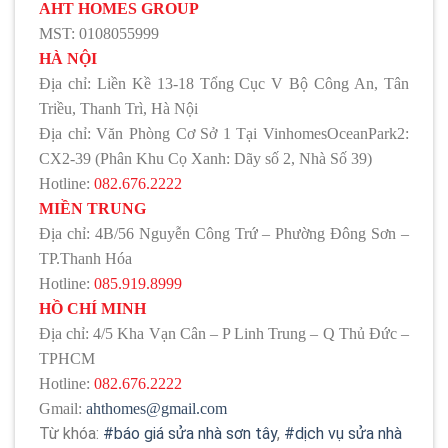
AHT HOMES GROUP
MST: 0108055999
HÀ NỘI
Địa chỉ: Liền Kề 13-18 Tổng Cục V Bộ Công An, Tân
Triều, Thanh Trì, Hà Nội
Địa chỉ: Văn Phòng Cơ Sở 1 Tại VinhomesOceanPark2:
CX2-39 (Phân Khu Cọ Xanh: Dãy số 2, Nhà Số 39)
Hotline:
082.676.2222
MIỀN TRUNG
Địa chỉ: 4B/56 Nguyễn Công Trứ – Phường Đông Sơn –
TP.Thanh Hóa
Hotline:
085.919.8999
HỒ CHÍ MINH
Địa chỉ: 4/5 Kha Vạn Cân – P Linh Trung – Q Thủ Đức –
TPHCM
Hotline:
082.676.2222
Gmail:
ahthomes@gmail.com
Từ khóa:
#báo giá sửa nhà sơn tây
,
#dịch vụ sửa nhà