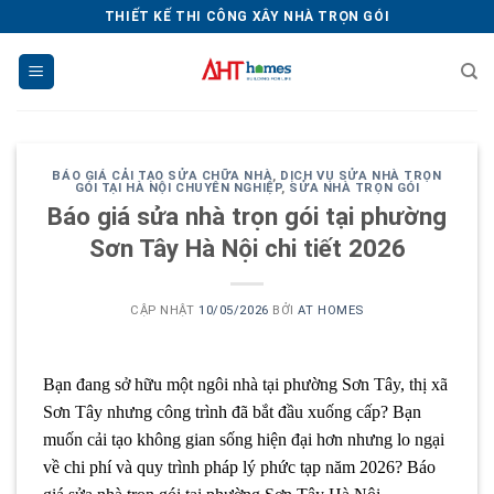
Chuyển
THIẾT KẾ THI CÔNG XÂY NHÀ TRỌN GÓI
đến
nội
dung
BÁO GIÁ CẢI TẠO SỬA CHỮA NHÀ
,
DỊCH VỤ SỬA NHÀ TRỌN
GÓI TẠI HÀ NỘI CHUYÊN NGHIỆP
,
SỬA NHÀ TRỌN GÓI
Báo giá sửa nhà trọn gói tại phường
Sơn Tây Hà Nội chi tiết 2026
CẬP NHẬT
10/05/2026
BỞI
AT HOMES
Bạn đang sở hữu một ngôi nhà tại phường Sơn Tây, thị xã
Sơn Tây nhưng công trình đã bắt đầu xuống cấp? Bạn
muốn cải tạo không gian sống hiện đại hơn nhưng lo ngại
về chi phí và quy trình pháp lý phức tạp năm 2026? Báo