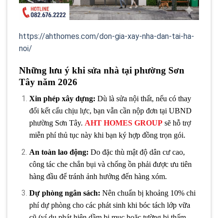
https://ahthomes.com/don-gia-xay-nha-dan-tai-ha-
noi/
Những lưu ý khi sửa nhà tại phường Sơn
Tây năm 2026
Xin phép xây dựng:
Dù là sửa nội thất, nếu có thay
đổi kết cấu chịu lực, bạn vẫn cần nộp đơn tại UBND
phường Sơn Tây.
AHT HOMES GROUP
sẽ hỗ trợ
miễn phí thủ tục này khi bạn ký hợp đồng trọn gói.
An toàn lao động:
Do đặc thù mật độ dân cư cao,
công tác che chắn bụi và chống ồn phải được ưu tiên
hàng đầu để tránh ảnh hưởng đến hàng xóm.
Dự phòng ngân sách:
Nên chuẩn bị khoảng 10% chi
phí dự phòng cho các phát sinh khi bóc tách lớp vữa
cũ (ví dụ phát hiện dầm bị mục hoặc tường bị thấm