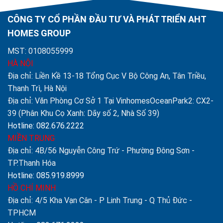
CÔNG TY CỔ PHẦN ĐẦU TƯ VÀ PHÁT TRIỂN AHT
HOMES GROUP
MST: 0108055999
HÀ NỘI
Địa chỉ: Liền Kề 13-18 Tổng Cục V Bộ Công An, Tân Triều,
Thanh Trì, Hà Nội
Địa chỉ: Văn Phòng Cơ Sở 1 Tại VinhomesOceanPark2: CX2-
39 (Phân Khu Cọ Xanh: Dãy số 2, Nhà Số 39)
Hotline: 082.676.2222
MIỀN TRUNG
Địa chỉ: 4B/56 Nguyễn Công Trứ - Phường Đông Sơn -
TP.Thanh Hóa
Hotline: 085.919.8999
HỒ CHÍ MINH
Địa chỉ: 4/5 Kha Vạn Cân - P Linh Trung - Q Thủ Đức -
TPHCM