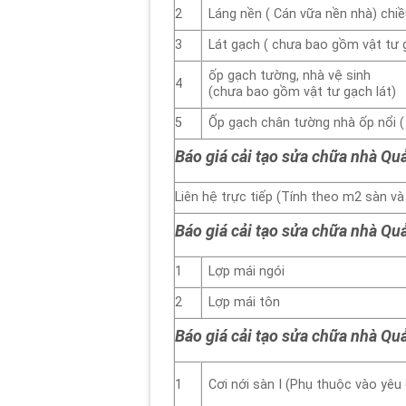
2
Láng nền ( Cán vữa nền nhà) chi
3
Lát gạch ( chưa bao gồm vật tư 
ốp gạch tường, nhà vệ sinh
4
(chưa bao gồm vật tư gạch lát)
5
Ốp gạch chân tường nhà ốp nổi (
Báo giá cải tạo sửa chữa nhà Qu
Liên hệ trực tiếp (Tính theo m2 sàn và
Báo giá cải tạo sửa chữa nhà Q
1
Lợp mái ngói
2
Lợp mái tôn
Báo giá cải tạo sửa chữa nhà Qu
1
Cơi nới sàn I (Phụ thuộc vào yêu 