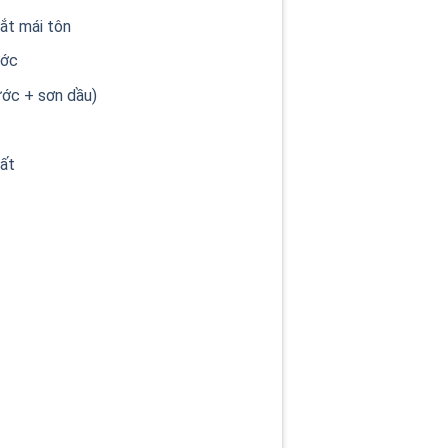
ắt mái tôn
ước
ước + sơn dầu)
hất