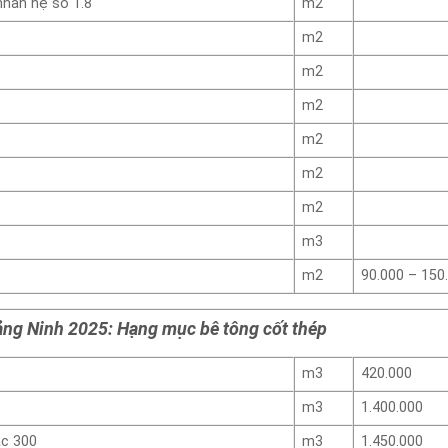
nhân hệ số 1.8
m2
m2
m2
m2
m2
m2
m2
m3
m2
90.000 – 150
ảng Ninh 2025: Hạng mục bê tông cốt thép
m3
420.000
m3
1.400.000
ác 300
m3
1.450.000