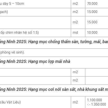
ều dày 5 – 10cm
m2
70.000
gạch)
m2
15.000
m2
15.000
 ốp chìm nhân hệ số 1.5)
md
10.000
ảng Ninh 2025: Hạng mục chống thấm sàn, tường, mái, ban
 phòng vệ sinh).
uảng Ninh 2025: Hạng mục lợp mái nhà
m2
m2
ảng Ninh 2025: Hạng mục cơi nới sàn sắt, nhà khung sắt m
1.100.000
cầu Vật Liệu)
m2
-:- 1.350.000