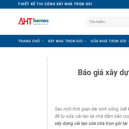
Chuyển
THIẾT KẾ THI CÔNG XÂY NHÀ TRỌN GÓI
đến
nội
Tìm
dung
kiếm:
TRANG CHỦ
XÂY NHÀ TRỌN GÓI
SỬA NHÀ TRỌN GÓI
Báo giá xây dự
Sau một thời gian dài sinh sống, bất
để tu sửa, cải tạo lại nhà đảm bảo c
xây dựng cải tạo sửa nhà trọn gói tạ