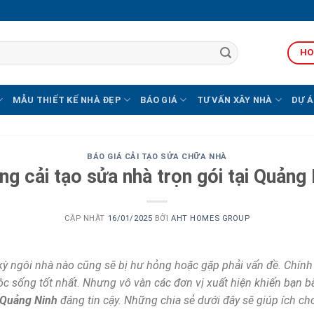
HO
MẪU THIẾT KẾ NHÀ ĐẸP
BÁO GIÁ
TƯ VẤN XÂY NHÀ
DỰ Á
BÁO GIÁ CẢI TẠO SỬA CHỮA NHÀ
ng cải tạo sửa nhà trọn gói tại Quản
CẬP NHẬT
16/01/2025
BỞI
AHT HOMES GROUP
 kỳ ngôi nhà nào cũng sẽ bị hư hỏng hoặc gặp phải vấn đề. Chính 
uộc sống tốt nhất. Nhưng vô vàn các đơn vị xuất hiện khiến bạn 
i Quảng Ninh
đáng tin cậy. Những chia sẻ dưới đây sẽ giúp ích ch