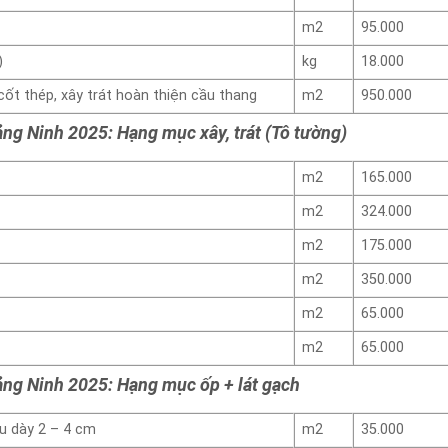
m2
95.000
)
kg
18.000
cốt thép, xây trát hoàn thiện cầu thang
m2
950.000
ảng Ninh 2025: Hạng mục xây, trát (Tô tường)
m2
165.000
m2
324.000
m2
175.000
m2
350.000
m2
65.000
m2
65.000
ảng Ninh 2025: Hạng mục ốp + lát gạch
ều dày 2 – 4 cm
m2
35.000