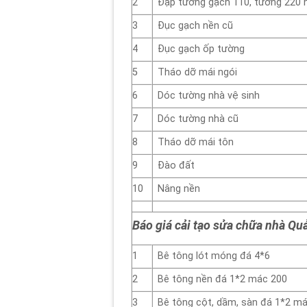
2
Đập tường gạch 110, tường 220 
3
Đục gạch nền cũ
4
Đục gạch ốp tường
5
Tháo dỡ mái ngói
6
Dóc tường nhà vệ sinh
7
Dóc tường nhà cũ
8
Tháo dỡ mái tôn
9
Đào đất
10
Nâng nền
Báo giá cải tạo sửa chữa nhà Qu
1
Bê tông lót móng đá 4*6
2
Bê tông nền đá 1*2 mác 200
3
Bê tông cột, dầm, sàn đá 1*2 m