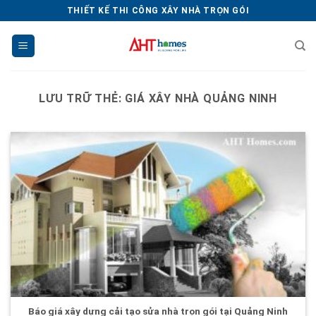
Chuyển
THIẾT KẾ THI CÔNG XÂY NHÀ TRỌN GÓI
đến
nội
dung
LƯU TRỮ THẺ:
GIÁ XÂY NHÀ QUẢNG NINH
Báo giá xây dựng cải tạo sửa nhà trọn gói tại Quảng Ninh