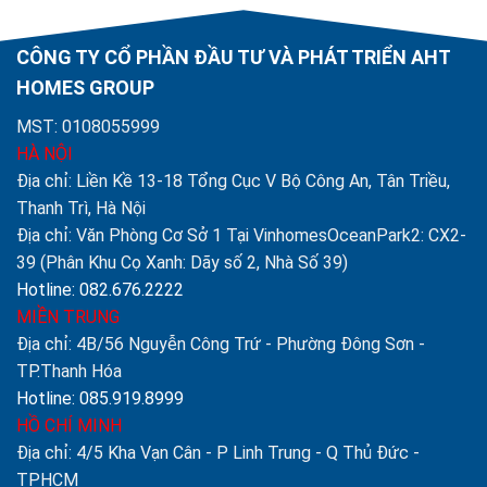
CÔNG TY CỔ PHẦN ĐẦU TƯ VÀ PHÁT TRIỂN AHT
HOMES GROUP
MST: 0108055999
HÀ NỘI
Địa chỉ: Liền Kề 13-18 Tổng Cục V Bộ Công An, Tân Triều,
Thanh Trì, Hà Nội
Địa chỉ: Văn Phòng Cơ Sở 1 Tại VinhomesOceanPark2: CX2-
39 (Phân Khu Cọ Xanh: Dãy số 2, Nhà Số 39)
Hotline: 082.676.2222
MIỀN TRUNG
Địa chỉ: 4B/56 Nguyễn Công Trứ - Phường Đông Sơn -
TP.Thanh Hóa
Hotline: 085.919.8999
HỒ CHÍ MINH
Địa chỉ: 4/5 Kha Vạn Cân - P Linh Trung - Q Thủ Đức -
TPHCM