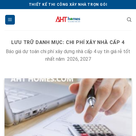
Chuyển
THIẾT KẾ THI CÔNG XÂY NHÀ TRỌN GÓI
đến
nội
dung
LƯU TRỮ DANH MỤC:
CHI PHÍ XÂY NHÀ CẤP 4
Báo giá dự toán chi phí xây dựng nhà cấp 4 uy tín giá rẻ tốt
nhất năm 2026, 2027