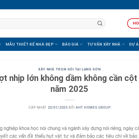
HO
MẪU THIẾT KẾ NHÀ ĐẸP
BÁO GIÁ
TƯ VẤN XÂY NHÀ
DỰ Á
XÂY NHÀ TRỌN GÓI TẠI LẠNG SƠN
ợt nhịp lớn không dầm không cần cột 
năm 2025
CẬP NHẬT
23/01/2025
BỞI
AHT HOMES GROUP
g nghiệp khoa học nói chung và ngành xây dựng nói riêng, ngày cà
uyết các vấn đề thiếu hụt vật tư và đảm bảo các tiêu chí về bảo