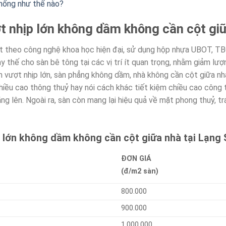
thống như thế nào?
t nhịp lớn không dầm không cần cột giữ
ất theo công nghệ khoa học hiện đại, sử dụng hộp nhựa UBOT, TB
hay thế cho sàn bê tông tại các vị trí ít quan trọng, nhằm giảm lư
àn vượt nhịp lớn, sàn phẳng không dầm, nhà không cần cột giữa n
iều cao thông thuỷ hay nói cách khác tiết kiệm chiều cao công t
ăng lên. Ngoài ra, sàn còn mang lại hiệu quả về mặt phong thuỷ, t
 lớn không dầm không cần cột giữa nhà tại Lạng S
ĐƠN GIÁ
(đ/m2 sàn)
800.000
900.000
1.000.000