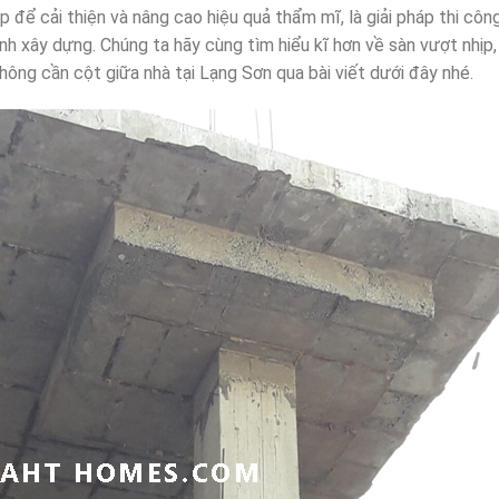
p để cải thiện và nâng cao hiệu quả thẩm mĩ, là giải pháp thi cô
nh xây dựng. Chúng ta hãy cùng tìm hiểu kĩ hơn về sàn vượt nhịp
ông cần cột giữa nhà tại Lạng Sơn qua bài viết dưới đây nhé.