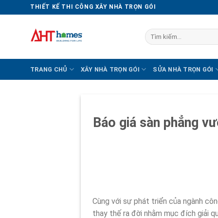
Chuyển
THIẾT KẾ THI CÔNG XÂY NHÀ TRỌN GÓI
đến
nội
Tìm
dung
kiếm:
TRANG CHỦ
XÂY NHÀ TRỌN GÓI
SỬA NHÀ TRỌN GÓI
Báo giá sàn phẳng vư
Cùng với sự phát triển của ngành côn
thay thế ra đời nhằm mục đích giải q