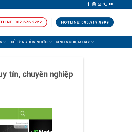
TLINE: 082.676.2222
HOTLINE: 085.919.8999
N
XỬ LÝ NGUỒN NƯỚC
KINH NGHIỆM HAY
y tín, chuyên nghiệp