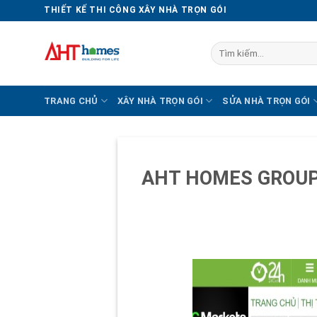
Chuyển
THIẾT KẾ THI CÔNG XÂY NHÀ TRỌN GÓI
đến
nội
Tìm
dung
kiếm:
TRANG CHỦ
XÂY NHÀ TRỌN GÓI
SỬA NHÀ TRỌN GÓI
AHT HOMES GROUP – Đ