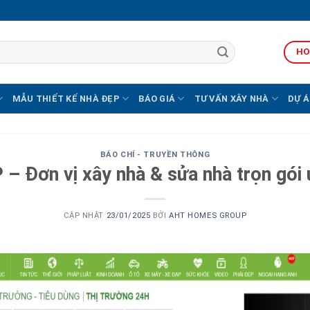
HO
MẪU THIẾT KẾ NHÀ ĐẸP
BÁO GIÁ
TƯ VẤN XÂY NHÀ
DỰ Á
BÁO CHÍ - TRUYỀN THÔNG
ơn vị xây nhà & sửa nhà trọn gói u
CẬP NHẬT
23/01/2025
BỞI
AHT HOMES GROUP