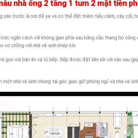
mẫu nhà ống 2 tầng 1 tum 2 mặt tiền ph
 sân trước là nơi để xe và có thể đặt thêm tiểu cảnh, cây cối, 
ợc ngăn cách với không gian phía sau bằng cầu thang bộ cũng chín
o vợ chồng với nhà vệ sinh khép kín.
há gọn với bàn ăn và tủ bếp. Bếp được đặt liền kề với sân sau gi
một nhà vệ sinh chung tại góc giao giữ phòng ngủ và nhà vệ sinh