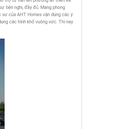
hỗ trợ tư vấn lên phương án thiết kế
sự tiện nghi, đầy đủ. Mang phong
trúc sư của AHT Homes vận dùng các ý
dụng các hình khố vuông vức. Thì nay