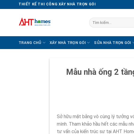
Chuyển
THIẾT KẾ THI CÔNG XÂY NHÀ TRỌN GÓI
đến
nội
Tìm
dung
kiếm:
TRANG CHỦ
XÂY NHÀ TRỌN GÓI
SỬA NHÀ TRỌN GÓI
Mẫu nhà ống 2 tầng
Sở hữu mặt bằng vô cùng lý tưởng với
mình. Tham khảo hầu hết các mẫu nhà 
tư vấn của kiến trúc sư tại AHT Hom