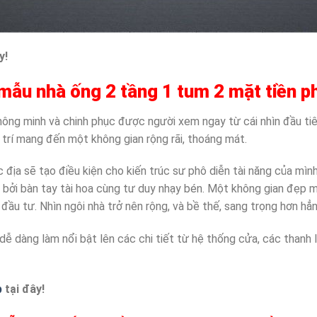
y!
ế mẫu nhà ống 2 tầng 1 tum 2 mặt tiền 
hông minh và chinh phục được người xem ngay từ cái nhìn đầu tiê
g trí mang đến một không gian rộng rãi, thoáng mát.
đắc địa sẽ tạo điều kiện cho kiến trúc sư phô diễn tài năng của m
n bởi bàn tay tài hoa cùng tư duy nhạy bén. Một không gian đẹp 
 đầu tư. Nhìn ngôi nhà trở nên rộng, và bề thế, sang trọng hơn hẳn
 dàng làm nổi bật lên các chi tiết từ hệ thống cửa, các thanh 
p
tại đây!