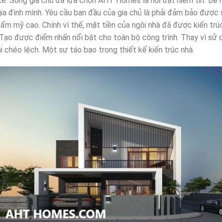
kế. Song gia chủ đã lựa chọn AHT Homes là nơi đặt niềm tin. Để 
ia đình mình. Yêu cầu ban đầu của gia chủ là phải đảm bảo được 
thẩm mỹ cao. Chính vì thế, mặt tiền của ngôi nhà đã được kiến 
Tạo được điểm nhấn nổi bật cho toàn bộ công trình. Thay vì sử 
 chéo lệch. Một sự táo bạo trong thiết kế kiến trúc nhà.