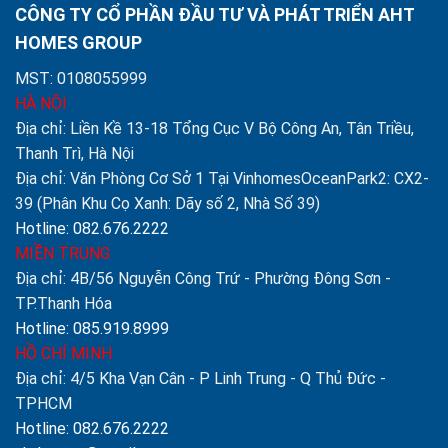
CÔNG TY CỔ PHẦN ĐẦU TƯ VÀ PHÁT TRIỂN AHT
HOMES GROUP
MST: 0108055999
HÀ NỘI
Địa chỉ: Liền Kề 13-18 Tổng Cục V Bộ Công An, Tân Triều,
Thanh Trì, Hà Nội
Địa chỉ: Văn Phòng Cơ Sở 1 Tại VinhomesOceanPark2: CX2-
39 (Phân Khu Cọ Xanh: Dãy số 2, Nhà Số 39)
Hotline: 082.676.2222
MIỀN TRUNG
Địa chỉ: 4B/56 Nguyễn Công Trứ - Phường Đông Sơn -
TP.Thanh Hóa
Hotline: 085.919.8999
HỒ CHÍ MINH
Địa chỉ: 4/5 Kha Vạn Cân - P Linh Trung - Q Thủ Đức -
TPHCM
Hotline: 082.676.2222