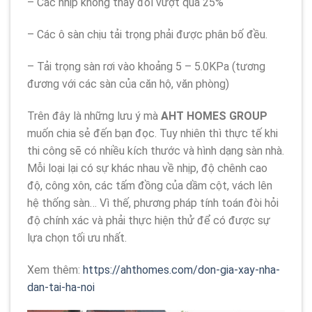
– Các nhịp không thay đổi vượt quá 25%
– Các ô sàn chịu tải trọng phải được phân bố đều.
– Tải trọng sàn rơi vào khoảng 5 – 5.0KPa (tương
đương với các sàn của căn hộ, văn phòng)
Trên đây là những lưu ý mà
AHT HOMES GROUP
muốn chia sẻ đến bạn đọc. Tuy nhiên thì thực tế khi
thi công sẽ có nhiều kích thước và hình dạng sàn nhà.
Mỗi loại lại có sự khác nhau về nhịp, độ chênh cao
độ, công xôn, các tấm đồng của dầm cột, vách lên
hệ thống sàn… Vì thế, phương pháp tính toán đòi hỏi
độ chính xác và phải thực hiện thử để có được sự
lựa chọn tối ưu nhất.
Xem thêm:
https://ahthomes.com/don-gia-xay-nha-
dan-tai-ha-noi