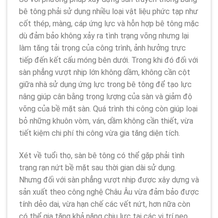
bê tông phải sử dụng nhiều loại vật liệu phức tạp như
cốt thép, màng, cáp ứng lực và hỗn hợp bê tông mặc
dù đảm bảo không xảy ra tình trạng võng nhưng lại
làm tăng tải trọng của công trình, ảnh hưởng trực
tiếp đến kết cấu móng bên dưới. Trong khi đó đối với
sàn phẳng vượt nhịp lớn không dầm, không cần cột
giữa nhà sử dụng ứng lực trong bê tông để tạo lực
nâng giúp cân bằng trọng lượng của sàn và giảm độ
võng của bề mặt sàn. Quá trình thi công còn giúp loại
bỏ những khuôn vòm, ván, dầm không cần thiết, vừa
tiết kiệm chi phí thi công vừa gia tăng diện tích.
Xét về tuổi thọ, sàn bê tông có thể gặp phải tình
trạng rạn nứt bề mặt sau thời gian dài sử dụng.
Nhưng đối với sàn phẳng vượt nhịp được xây dựng và
sản xuất theo công nghệ Châu Âu vừa đảm bảo được
tính dẻo dai, vừa hạn chế các vết nứt, hơn nữa còn
có thể gia tăng khả năng chịu lực tại các vị trí neo