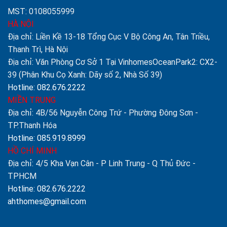
MST: 0108055999
HÀ NỘI
Địa chỉ: Liền Kề 13-18 Tổng Cục V Bộ Công An, Tân Triều,
Thanh Trì, Hà Nội
Địa chỉ: Văn Phòng Cơ Sở 1 Tại VinhomesOceanPark2: CX2-
39 (Phân Khu Cọ Xanh: Dãy số 2, Nhà Số 39)
Hotline: 082.676.2222
MIỀN TRUNG
Địa chỉ: 4B/56 Nguyễn Công Trứ - Phường Đông Sơn -
TP.Thanh Hóa
Hotline: 085.919.8999
HỒ CHÍ MINH
Địa chỉ: 4/5 Kha Vạn Cân - P Linh Trung - Q Thủ Đức -
TPHCM
Hotline: 082.676.2222
ahthomes@gmail.com