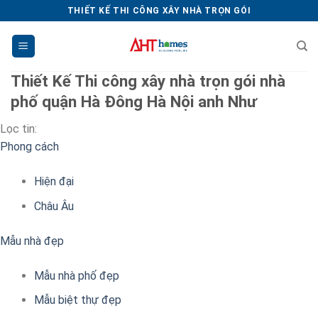
Chuyển
THIẾT KẾ THI CÔNG XÂY NHÀ TRỌN GÓI
đến
nội
dung
Thiết Kế Thi công xây nhà trọn gói nhà
phố quận Hà Đông Hà Nội anh Như
Lọc tin:
Phong cách
Hiện đại
Châu Âu
Mẫu nhà đẹp
Mẫu nhà phố đẹp
Mẫu biệt thự đẹp