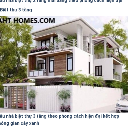
ẫu nhà biệt thự 2 tầng mái bằng theo phong cách hiện đại
Biệt thự 3 tầng
ẫu nhà biệt thự 3 tầng theo phong cách hiện đại kết hợp
hông gian cây xanh