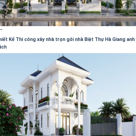
hiết Kế Thi công xây nhà trọn gói nhà Biệt Thự Hà Giang anh
ách