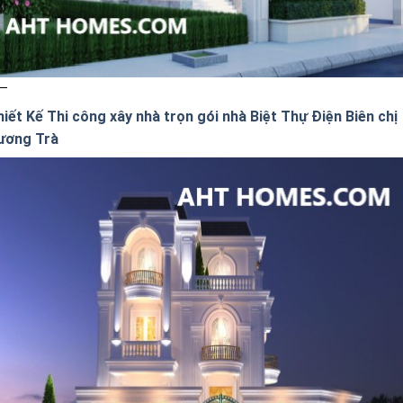
iết Kế Thi công xây nhà trọn gói nhà Biệt Thự Điện Biên chị
ương Trà