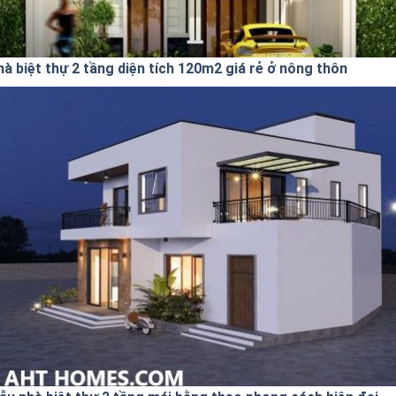
hà biệt thự 2 tầng diện tích 120m2 giá rẻ ở nông thôn