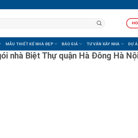
HO
MẪU THIẾT KẾ NHÀ ĐẸP
BÁO GIÁ
TƯ VẤN XÂY NHÀ
DỰ Á
 gói nhà Biệt Thự quận Hà Đông Hà Nộ