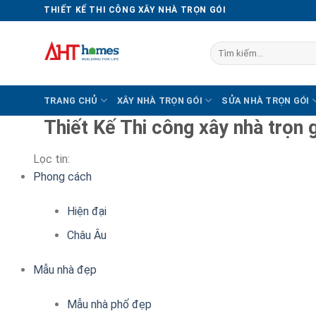
Chuyển
THIẾT KẾ THI CÔNG XÂY NHÀ TRỌN GÓI
đến
nội
Tìm
dung
kiếm:
TRANG CHỦ
XÂY NHÀ TRỌN GÓI
SỬA NHÀ TRỌN GÓI
Thiết Kế Thi công xây nhà trọn
Lọc tin:
Phong cách
Hiện đại
Châu Âu
Mẫu nhà đẹp
Mẫu nhà phố đẹp