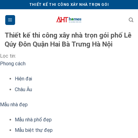
Chuyển
THIẾT KẾ THI CÔNG XÂY NHÀ TRỌN GÓI
đến
nội
dung
Thiết kế thi công xây nhà trọn gói phố Lê
Qúy Đôn Quận Hai Bà Trưng Hà Nội
Lọc tin:
Phong cách
Hiện đại
Châu Âu
Mẫu nhà đẹp
Mẫu nhà phố đẹp
Mẫu biệt thự đẹp