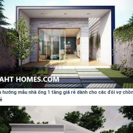
u hướng mẫu nhà ống 1 tầng giá rẻ dành cho các đôi vợ chồ
rẻ