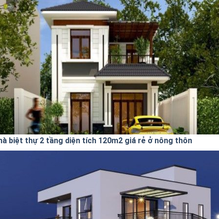
hà biệt thự 2 tầng diện tích 120m2 giá rẻ ở nông thôn