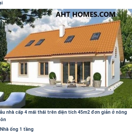
ại
ẫu nhà cấp 4 mái thái trên diện tích 45m2 đơn giản ở nông
hôn
Nhà ống 1 tầng