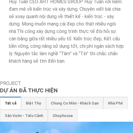
Huy Tuấn CEO AHT HOMES GROUP Huy Tuấn với niềm
đam mê về kiến trúc và xây dựng. Chuyên viết bài chia
sẽ xoay quanh nội dung về thiết kế - kiến trúc - xây
dựng. Mong muốn mang cái đẹp cho thật nhiều ngôi
nhà.Thi công xây dựng công trình thực tế đòi hỏi sự
cân bằng giữa rất nhiều yếu tố: Kiến trúc đẹp, Kết cấu
bền vững, công năng sử dụng tốt, chi phí ngân sách hợp
lý. Nguyên tắc làm nghề “Tâm” và “Tín” thì chắc chắn
khách hàng sẽ tìm đến bạn.
PROJECT
DỰ ÁN ĐÃ THỰC HIỆN
Tất cả
Biệt Thự
Chung Cư Mini - Khách Sạn
Nhà Phố
Sân Vườn - Tiểu Cảnh
Shophouse