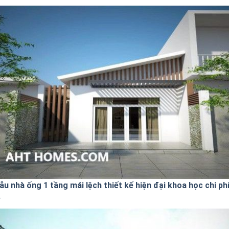
u nhà ống 1 tầng mái lệch thiết kế hiện đại khoa học chi ph
ẻ