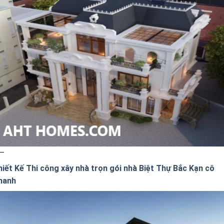
hiết Kế Thi công xây nhà trọn gói nhà Biệt Thự Bắc Kạn cô
hanh