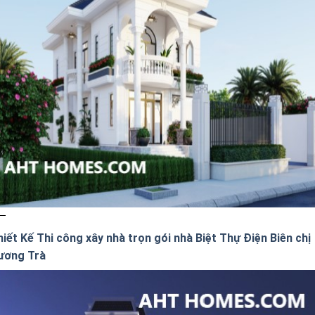
iết Kế Thi công xây nhà trọn gói nhà Biệt Thự Điện Biên chị
ương Trà