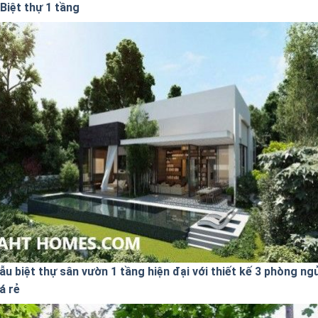
Biệt thự 1 tầng
ẫu biệt thự sân vườn 1 tầng hiện đại với thiết kế 3 phòng ng
á rẻ