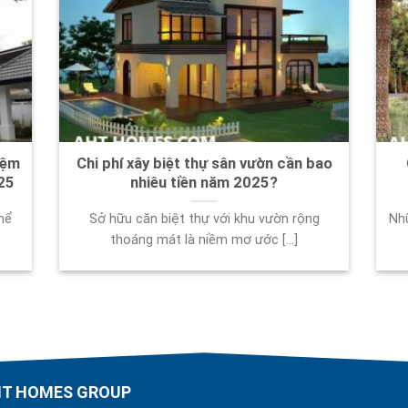
kiệm
Chi phí xây biệt thự sân vườn cần bao
25
nhiêu tiền năm 2025?
hể
Sở hữu căn biệt thự với khu vườn rộng
Nh
thoáng mát là niềm mơ ước [...]
AHT HOMES GROUP