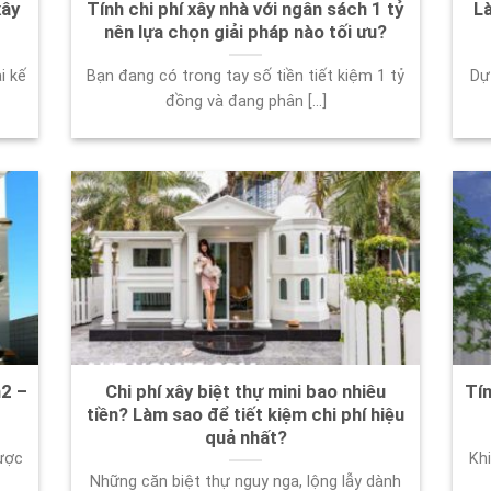
xây
Tính chi phí xây nhà với ngân sách 1 tỷ
Là
nên lựa chọn giải pháp nào tối ưu?
i kế
Bạn đang có trong tay số tiền tiết kiệm 1 tỷ
Dự
đồng và đang phân [...]
m2 –
Chi phí xây biệt thự mini bao nhiêu
Tín
tiền? Làm sao để tiết kiệm chi phí hiệu
quả nhất?
ược
Khi
Những căn biệt thự nguy nga, lộng lẫy dành