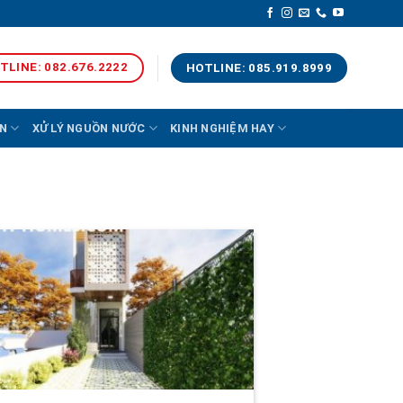
TLINE: 082.676.2222
HOTLINE: 085.919.8999
N
XỬ LÝ NGUỒN NƯỚC
KINH NGHIỆM HAY