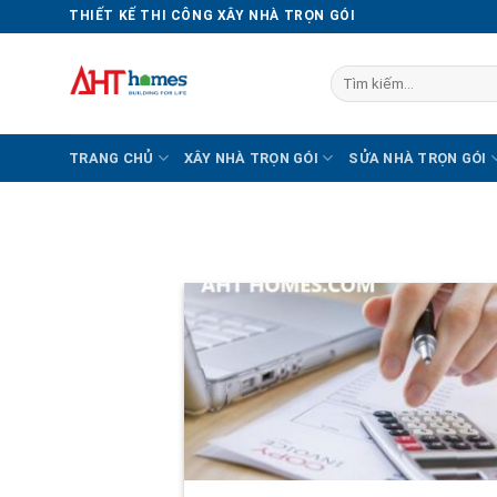
Chuyển
THIẾT KẾ THI CÔNG XÂY NHÀ TRỌN GÓI
đến
nội
Tìm
dung
kiếm:
TRANG CHỦ
XÂY NHÀ TRỌN GÓI
SỬA NHÀ TRỌN GÓI