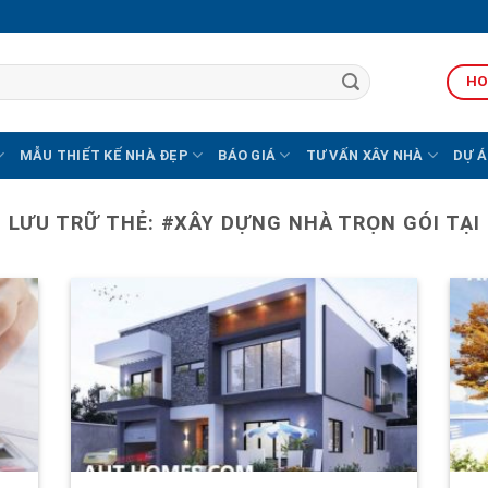
HO
MẪU THIẾT KẾ NHÀ ĐẸP
BÁO GIÁ
TƯ VẤN XÂY NHÀ
DỰ Á
LƯU TRỮ THẺ:
#XÂY DỰNG NHÀ TRỌN GÓI TẠI