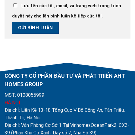
Lưu tên của tôi, email, và trang web trong trình
duyệt này cho lần bình luận kế tiếp của tôi.
CÔNG TY CỔ PHẦN ĐẦU TƯ VÀ PHÁT TRIỂN AHT
HOMES GROUP
MST: 0108055999
HÀ NỘI
Địa chỉ: Liền Kề 13-18 Tổng Cục V Bộ Công An, Tân Triều,
Thanh Trì, Hà Nội
Địa chỉ: Văn Phòng Cơ Sở 1 Tại VinhomesOceanPark2: CX2-
39 (Phân Khu Cọ Xanh: Dãy số 2, Nhà Số 39)