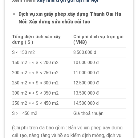
Xem thêm
Xây nhà trọn gói tại Hà Nội
Dịch vụ xin giấy phép xây dựng Thanh Oai Hà
Nội: Xây dựng sửa chữa cải tạo
Tổng diện tích sàn xây
Chi phí dịch vụ trọn gói
dựng ( S )
( VNĐ)
S < 150 m2
8.500.000 đ
150 m2 = < S < 200 m2
10.000.000 đ
200 m2 = < S < 250 m2
11.000.000 đ
250 m2 = < S < 300 m2
12.500.000 đ
300 m2 = < S < 350 m2
13.500.000 đ
350 m2 = < S < 450 m2
14.500.000 đ
S >= 450 m2
Giá thoả thuận
(Chi phí trên đã bao gồm : Bản vẽ xin phép xây dựng
cải tạo, nâng tầng và hồ sơ kiểm định móng, dịch vụ