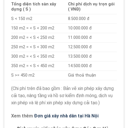
Tổng diện tích sàn xây
Chi phí dịch vụ trọn gói
dựng ( S )
( VNĐ)
S < 150 m2
8.500.000 đ
150 m2 = < S < 200 m2
10.000.000 đ
200 m2 = < S < 250 m2
11.000.000 đ
250 m2 = < S < 300 m2
12.500.000 đ
300 m2 = < S < 350 m2
13.500.000 đ
350 m2 = < S < 450 m2
14.500.000 đ
S >= 450 m2
Giá thoả thuận
(Chi phí trên đã bao gồm : Bản vẽ xin phép xây dựng
cải tạo, nâng tầng và hồ sơ kiểm định móng, dịch vụ
xin phép và lệ phí xin phép xây dựng cải tạo.)
Xem thêm
Đơn giá xây nhà dân tại Hà Nội