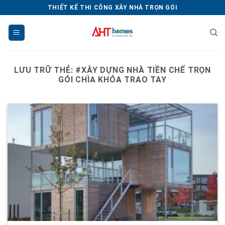
Chuyển
THIẾT KẾ THI CÔNG XÂY NHÀ TRỌN GÓI
đến
nội
dung
LƯU TRỮ THẺ:
#XÂY DỰNG NHÀ TIỀN CHẾ TRỌN
GÓI CHÌA KHÓA TRAO TAY