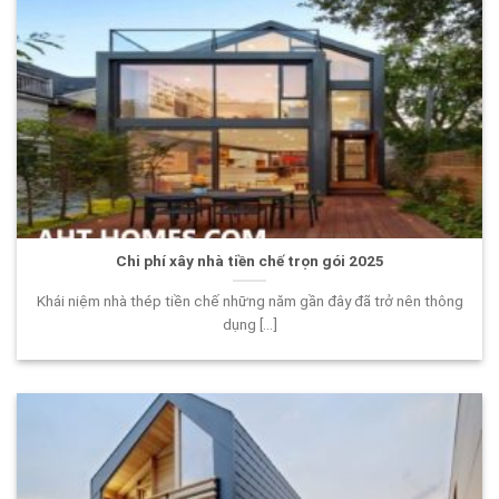
Chi phí xây nhà tiền chế trọn gói 2025
Khái niệm nhà thép tiền chế những năm gần đây đã trở nên thông
dụng [...]