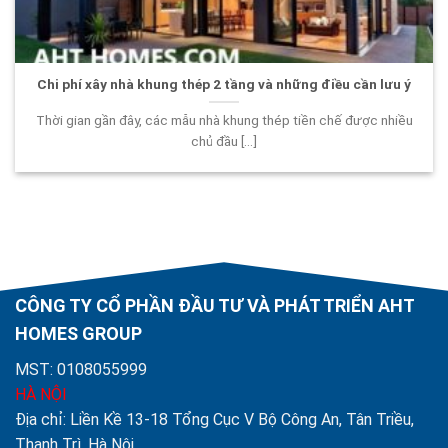
Chi phí xây nhà khung thép 2 tầng và những điều cần lưu ý
Thời gian gần đây, các mẫu nhà khung thép tiền chế được nhiều
chủ đầu [...]
CÔNG TY CỔ PHẦN ĐẦU TƯ VÀ PHÁT TRIỂN AHT
HOMES GROUP
MST: 0108055999
HÀ NỘI
Địa chỉ: Liền Kề 13-18 Tổng Cục V Bộ Công An, Tân Triều,
Thanh Trì, Hà Nội