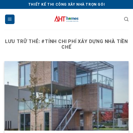
Chuyển
THIẾT KẾ THI CÔNG XÂY NHÀ TRỌN GÓI
đến
nội
dung
LƯU TRỮ THẺ:
#TÍNH CHI PHÍ XÂY DỰNG NHÀ TIỀN
CHẾ