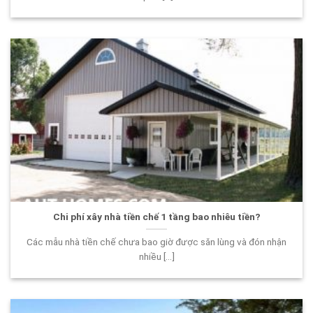
Chi phí xây nhà tiền chế 1 tầng bao nhiêu tiền?
Các mẫu nhà tiền chế chưa bao giờ được săn lùng và đón nhận
nhiều [...]