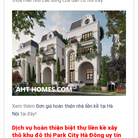
thỏa mãn nhu cầu sống của dân cư nơi đây.
Xem thêm
Đơn giá hoàn thiện nhà liền kề tại Hà
Nội
tại đây!
Dịch vụ hoàn thiện biệt thự liền kề xây
thô khu đô thị Park City Hà Đông uy tín