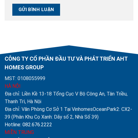
CÔNG TY CỔ PHẦN ĐẦU TƯ VÀ PHÁT TRIỂN AHT
HOMES GROUP
MST: 0108055999
HÀ NỘI
Địa chỉ: Liền Kề 13-18 Tổng Cục V Bộ Công An, Tân Triều,
Thanh Trì, Hà Nội
Địa chỉ: Văn Phòng Cơ Sở 1 Tại VinhomesOceanPark2: CX2-
39 (Phân Khu Cọ Xanh: Dãy số 2, Nhà Số 39)
Hotline: 082.676.2222
MIỀN TRUNG