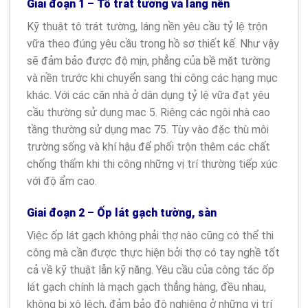
Giai đoạn 1 – Tô trát tường và láng nền
Kỹ thuật tô trát tường, láng nền yêu cầu tỷ lệ trộn
vữa theo đúng yêu cầu trong hồ sơ thiết kế. Như vậy
sẽ đảm bảo được độ mịn, phẳng của bề mặt tường
và nền trước khi chuyển sang thi công các hạng mục
khác. Với các căn nhà ở dân dụng tỷ lệ vữa đạt yêu
cầu thường sử dụng mac 5. Riêng các ngôi nhà cao
tầng thường sử dụng mac 75. Tùy vào đặc thù môi
trường sống và khí hậu để phối trộn thêm các chất
chống thấm khi thi công những vị trí thường tiếp xúc
với độ ẩm cao.
Giai đoạn 2 – Ốp lát gạch tường, sàn
Việc ốp lát gạch không phải thợ nào cũng có thể thi
công mà cần được thực hiện bởi thợ có tay nghề tốt
cả về kỹ thuật lẫn kỹ năng. Yêu cầu của công tác ốp
lát gạch chính là mạch gạch thẳng hàng, đều nhau,
không bị xô lệch, đảm bảo độ nghiêng ở những vị trí