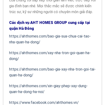
của chúng tôi sắp xếp thời gian làm việc trực tiếp với
gia đình bạn nhé. Mọi thắc mắc sẽ được chính kiến
trúc sư, kỹ sư những người có chuyên môn giải đáp.
Các dịch vụ AHT HOMES GROUP cung cấp tại
quận Hà Đông
https://ahthomes.com/bao-gia-sua-chua-cai-tao-
nha-quan-ha-dong/
https://ahthomes.com/xay-nha-tron-goi-quan-ha-
dong/
https://ahthomes.com/bao-gia-xay-nha-tron-goi-tai-
quan-ha-dong/
https://ahthomes.com/xin-giay-phep-xay-dung-
quan-ha-dong-ha-noi/
https://www.facebook.com/ahthomes.vn/