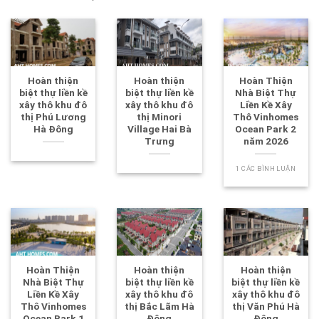
Hoàn thiện
Hoàn thiện
Hoàn Thiện
biệt thự liền kề
biệt thự liền kề
Nhà Biệt Thự
xây thô khu đô
xây thô khu đô
Liền Kề Xây
thị Phú Lương
thị Minori
Thô Vinhomes
Hà Đông
Village Hai Bà
Ocean Park 2
Trưng
năm 2026
1 CÁC BÌNH LUẬN
Hoàn Thiện
Hoàn thiện
Hoàn thiện
Nhà Biệt Thự
biệt thự liền kề
biệt thự liền kề
Liền Kề Xây
xây thô khu đô
xây thô khu đô
Thô Vinhomes
thị Bắc Lãm Hà
thị Văn Phú Hà
Ocean Park 1
Đông
Đông