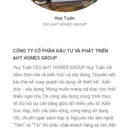
Huy Tuấn
CEO AHT HOMES GROUP
CÔNG TY CỔ PHẦN ĐẦU TƯ VÀ PHÁT TRIỂN
AHT HOMES GROUP
Huy Tuấn CEO AHT HOMES GROUP Huy Tuấn với
niềm đam mê về kiến trúc và xây dựng. Chuyên viết
bài chia sẽ xoay quanh nội dung về thiết kế - kiến
trúc - xây dựng. Mong muốn mang cái đẹp cho thật
nhiều ngôi nhà.Thi công xây dựng công trình thực
tế đòi hỏi sự cân bằng giữa rất nhiều yếu tố: Kiến
trúc đẹp, Kết cấu bền vững, công năng sử dụng
tốt, chi phí ngân sách hợp lý. Nguyên tắc làm nghề
“Tâm” và “Tín” thì chắc chắn khách hàng sẽ tìm đến