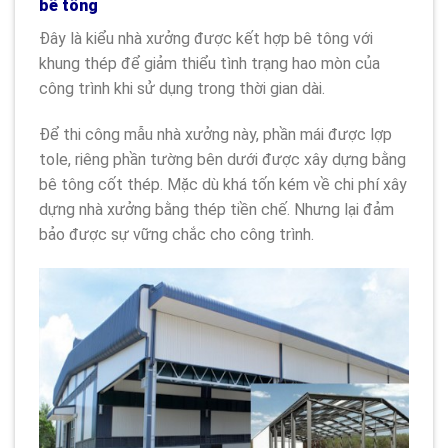
bê tông
Đây là kiểu nhà xưởng được kết hợp bê tông với
khung thép để giảm thiểu tình trạng hao mòn của
công trình khi sử dụng trong thời gian dài.
Để thi công mẫu nhà xưởng này, phần mái được lợp
tole, riêng phần tường bên dưới được xây dựng bằng
bê tông cốt thép. Mặc dù khá tốn kém về chi phí xây
dựng nhà xưởng bằng thép tiền chế. Nhưng lại đảm
bảo được sự vững chắc cho công trình.