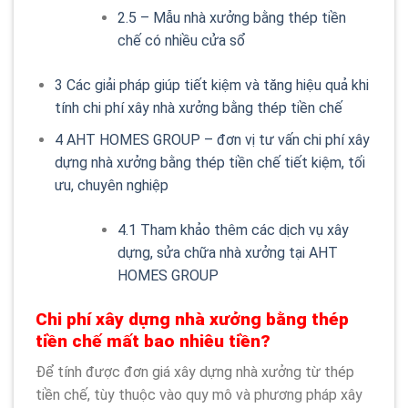
2.5
– Mẫu nhà xưởng bằng thép tiền
chế có nhiều cửa sổ
3
Các giải pháp giúp tiết kiệm và tăng hiệu quả khi
tính chi phí xây nhà xưởng bằng thép tiền chế
4
AHT HOMES GROUP – đơn vị tư vấn chi phí xây
dựng nhà xưởng bằng thép tiền chế tiết kiệm, tối
ưu, chuyên nghiệp
4.1
Tham khảo thêm các dịch vụ xây
dựng, sửa chữa nhà xưởng tại AHT
HOMES GROUP
Chi phí xây dựng nhà xưởng bằng thép
tiền chế mất bao nhiêu tiền?
Để tính được đơn giá xây dựng nhà xưởng từ thép
tiền chế, tùy thuộc vào quy mô và phương pháp xây