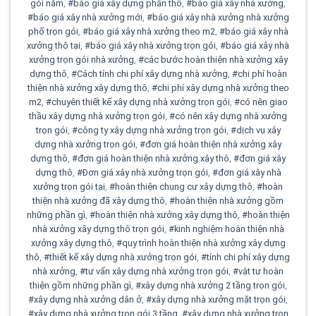
gói năm
,
#báo giá xây dựng phần thô
,
#báo giá xây nhà xưởng
,
#báo giá xây nhà xưởng mới
,
#báo giá xây nhà xưởng nhà xưởng
phố trọn gói
,
#báo giá xây nhà xưởng theo m2
,
#báo giá xây nhà
xưởng thô tại
,
#báo giá xây nhà xưởng trọn gói
,
#báo giá xây nhà
xưởng trọn gói nhà xưởng
,
#các bước hoàn thiện nhà xưởng xây
dựng thô
,
#Cách tính chi phí xây dựng nhà xưởng
,
#chi phí hoàn
thiện nhà xưởng xây dựng thô
,
#chi phí xây dựng nhà xưởng theo
m2
,
#chuyên thiết kế xây dựng nhà xưởng trọn gói
,
#có nên giao
thầu xây dựng nhà xưởng trọn gói
,
#có nên xây dựng nhà xưởng
trọn gói
,
#công ty xây dựng nhà xưởng trọn gói
,
#dịch vụ xây
dựng nhà xưởng trọn gói
,
#đơn giá hoàn thiện nhà xưởng xây
dựng thô
,
#đơn giá hoàn thiện nhà xưởng xây thô
,
#đơn giá xây
dựng thô
,
#Đơn giá xây nhà xưởng trọn gói
,
#đơn giá xây nhà
xưởng trọn gói tại
,
#hoàn thiện chung cư xây dựng thô
,
#hoàn
thiện nhà xưởng đã xây dựng thô
,
#hoàn thiện nhà xưởng gồm
những phần gì
,
#hoàn thiện nhà xưởng xây dựng thô
,
#hoàn thiện
nhà xưởng xây dựng thô trọn gói
,
#kinh nghiệm hoàn thiện nhà
xưởng xây dựng thô
,
#quy trình hoàn thiện nhà xưởng xây dựng
thô
,
#thiết kế xây dựng nhà xưởng trọn gói
,
#tính chi phí xây dựng
nhà xưởng
,
#tư vấn xây dựng nhà xưởng trọn gói
,
#vật tư hoàn
thiện gồm những phần gì
,
#xây dựng nhà xưởng 2 tầng trọn gói
,
#xây dựng nhà xưởng dân ở
,
#xây dựng nhà xưởng mặt trọn gói
,
#xây dựng nhà xưởng trọn gói 3 tầng
,
#xây dựng nhà xưởng trọn