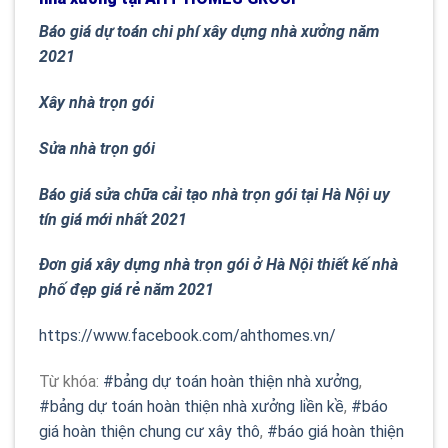
Báo giá dự toán chi phí xây dựng nhà xưởng năm
2021
Xây nhà trọn gói
Sửa nhà trọn gói
Báo giá sửa chữa cải tạo nhà trọn gói tại Hà Nội uy
tín giá mới nhất 2021
Đơn giá xây dựng nhà trọn gói ở Hà Nội thiết kế nhà
phố đẹp giá rẻ năm 2021
https://www.facebook.com/ahthomes.vn/
Từ khóa:
#bảng dự toán hoàn thiện nhà xưởng
,
#bảng dự toán hoàn thiện nhà xưởng liền kề
,
#báo
giá hoàn thiện chung cư xây thô
,
#báo giá hoàn thiện