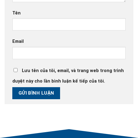
Tên
Email
Lưu tên của tôi, email, và trang web trong trình
duyệt này cho lần bình luận kế tiếp của tôi.