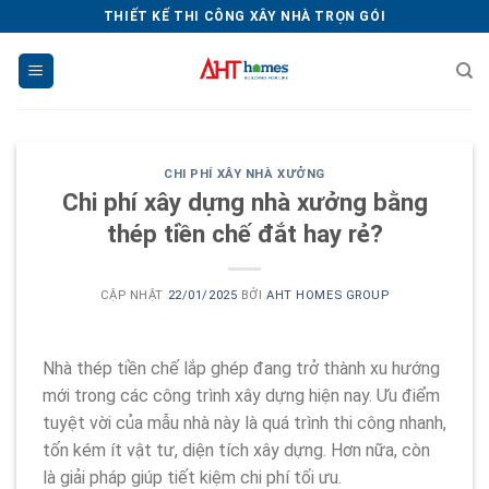
Chuyển
THIẾT KẾ THI CÔNG XÂY NHÀ TRỌN GÓI
đến
nội
dung
CHI PHÍ XÂY NHÀ XƯỞNG
Chi phí xây dựng nhà xưởng bằng
thép tiền chế đắt hay rẻ?
CẬP NHẬT
22/01/2025
BỞI
AHT HOMES GROUP
Nhà thép tiền chế lắp ghép đang trở thành xu hướng
mới trong các công trình xây dựng hiện nay. Ưu điểm
tuyệt vời của mẫu nhà này là quá trình thi công nhanh,
tốn kém ít vật tư, diện tích xây dựng. Hơn nữa, còn
là giải pháp giúp tiết kiệm chi phí tối ưu.