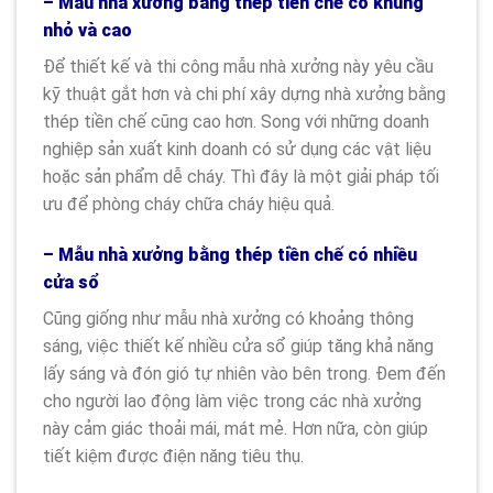
– Mẫu nhà xưởng bằng thép tiền chế có khung
nhỏ và cao
Để thiết kế và thi công mẫu nhà xưởng này yêu cầu
kỹ thuật gắt hơn và chi phí xây dựng nhà xưởng bằng
thép tiền chế cũng cao hơn. Song với những doanh
nghiệp sản xuất kinh doanh có sử dụng các vật liệu
hoặc sản phẩm dễ cháy. Thì đây là một giải pháp tối
ưu để phòng cháy chữa cháy hiệu quả.
– Mẫu nhà xưởng bằng thép tiền chế có nhiều
cửa sổ
Cũng giống như mẫu nhà xưởng có khoảng thông
sáng, việc thiết kế nhiều cửa sổ giúp tăng khả năng
lấy sáng và đón gió tự nhiên vào bên trong. Đem đến
cho người lao động làm việc trong các nhà xưởng
này cảm giác thoải mái, mát mẻ. Hơn nữa, còn giúp
tiết kiệm được điện năng tiêu thụ.