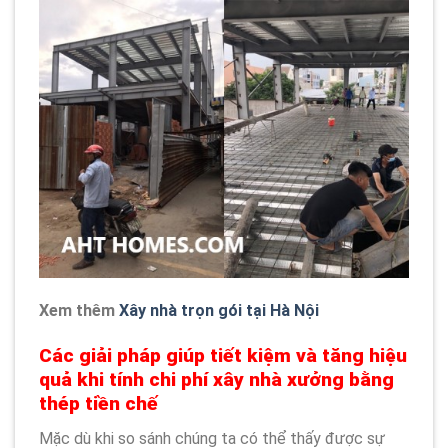
Xem thêm
Xây nhà trọn gói tại Hà Nội
Các giải pháp giúp tiết kiệm và tăng hiệu
quả khi tính chi phí xây nhà xưởng bằng
thép tiền chế
Mặc dù khi so sánh chúng ta có thể thấy được sự