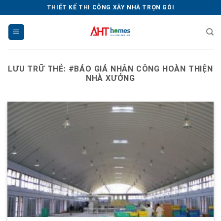
Chuyển
THIẾT KẾ THI CÔNG XÂY NHÀ TRỌN GÓI
đến
nội
dung
LƯU TRỮ THẺ:
#BÁO GIÁ NHÂN CÔNG HOÀN THIỆN
NHÀ XƯỞNG