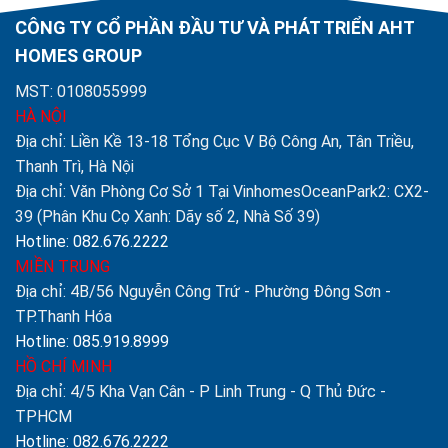
CÔNG TY CỔ PHẦN ĐẦU TƯ VÀ PHÁT TRIỂN AHT
HOMES GROUP
MST: 0108055999
HÀ NỘI
Địa chỉ: Liền Kề 13-18 Tổng Cục V Bộ Công An, Tân Triều,
Thanh Trì, Hà Nội
Địa chỉ: Văn Phòng Cơ Sở 1 Tại VinhomesOceanPark2: CX2-
39 (Phân Khu Cọ Xanh: Dãy số 2, Nhà Số 39)
Hotline: 082.676.2222
MIỀN TRUNG
Địa chỉ: 4B/56 Nguyễn Công Trứ - Phường Đông Sơn -
TP.Thanh Hóa
Hotline: 085.919.8999
HỒ CHÍ MINH
Địa chỉ: 4/5 Kha Vạn Cân - P Linh Trung - Q Thủ Đức -
TPHCM
Hotline: 082.676.2222