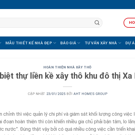
HO
MẪU THIẾT KẾ NHÀ ĐẸP
BÁO GIÁ
TƯ VẤN XÂY NHÀ
DỰ Á
HOÀN THIỆN NHÀ XÂY THÔ
biệt thự liền kề xây thô khu đô thị X
CẬP NHẬT
23/01/2025
BỞI
AHT HOMES GROUP
 chỉnh thì việc quản lý chi phí và giám sát khối lượng công việc 
ai đoạn hoàn thiện thì còn khiến nhiều gia chủ phải bận tâm, lo lắ
ước nước”. Đúng thật vậy bởi có quá nhiều công việc cần triển khai