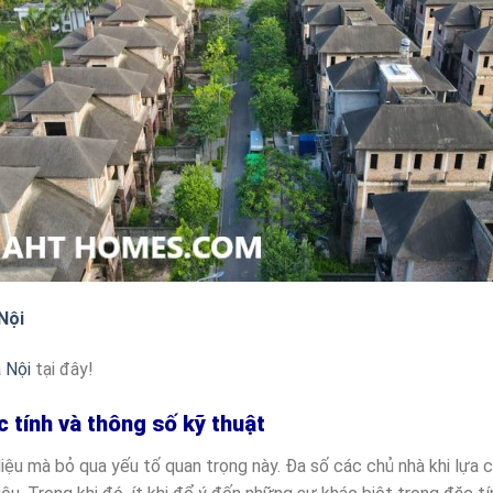
Nội
à Nội
tại đây!
c tính và thông số kỹ thuật
liệu mà bỏ qua yếu tố quan trọng này. Đa số các chủ nhà khi lựa c