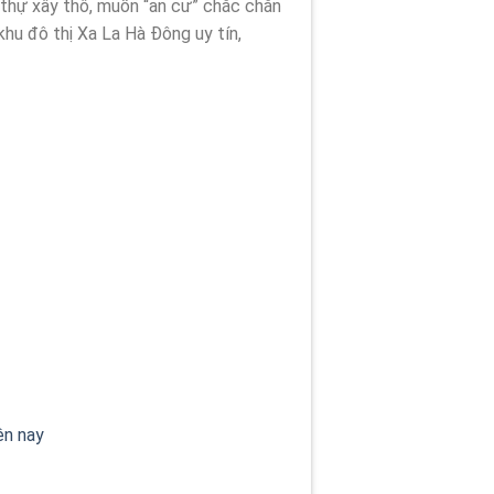
 thự xây thô, muốn “an cư” chắc chắn
khu đô thị Xa La Hà Đông uy tín,
ện nay