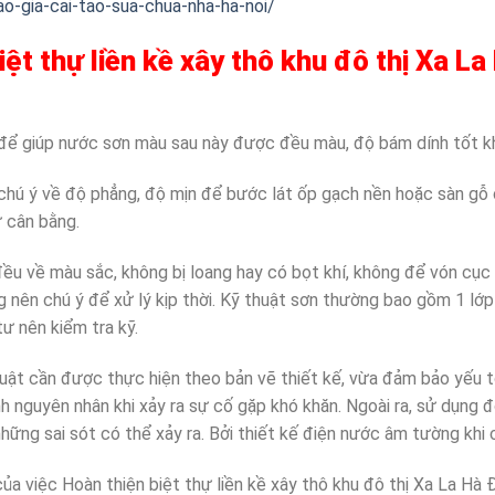
o-gia-cai-tao-sua-chua-nha-ha-noi/
iệt thự liền kề xây thô khu đô thị Xa 
g để giúp nước sơn màu sau này được đều màu, độ bám dính tốt kh
t chú ý về độ phẳng, độ mịn để bước lát ốp gạch nền hoặc sàn g
ự cân bằng.
u về màu sắc, không bị loang hay có bọt khí, không để vón cục h
 nên chú ý để xử lý kịp thời. Kỹ thuật sơn thường bao gồm 1 lớp 
ư nên kiểm tra kỹ.
uật cần được thực hiện theo bản vẽ thiết kế, vừa đảm bảo yếu t
nh nguyên nhân khi xảy ra sự cố gặp khó khăn. Ngoài ra, sử dụng
những sai sót có thể xảy ra. Bởi thiết kế điện nước âm tường khi
 của việc Hoàn thiện biệt thự liền kề xây thô khu đô thị Xa La Hà 