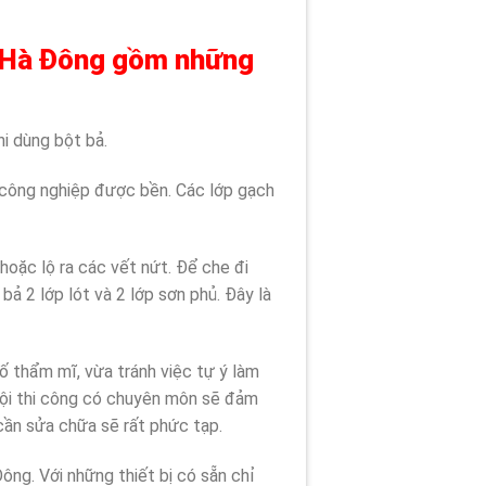
La Hà Đông gồm những
i dùng bột bả.
ỗ công nghiệp được bền. Các lớp gạch
oặc lộ ra các vết nứt. Để che đi
bả 2 lớp lót và 2 lớp sơn phủ. Đây là
ố thẩm mĩ, vừa tránh việc tự ý làm
 đội thi công có chuyên môn sẽ đảm
 cần sửa chữa sẽ rất phức tạp.
Đông. Với những thiết bị có sẵn chỉ