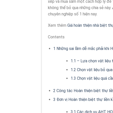
xếp và mua sắm một cách hợp lý để t
không thể bỏ qua những chia sẻ này.
chuyên nghiệp số 1 hiện nay.
Xem thêm
Giá hoàn thiện nhà biệt thự
Contents
1
Những sai lầm dễ mắc phải khi Ho
1.1
– Lựa chọn vật liệu 
1.2
Chọn vật liệu bỏ qua
1.3
Chọn vật liệu quá cầ
2
Công tác Hoàn thiện biệt thự li
3
Đơn vị Hoàn thiện biệt thự liền 
3.1
Các dịch vụ AHT HO