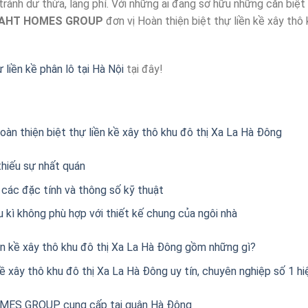
ránh dư thừa, lãng phí. Với những ai đang sở hữu những căn biệt
AHT HOMES GROUP
đơn vị Hoàn thiện biệt thự liền kề xây thô 
 liền kề phân lô tại Hà Nội
tại đây!
àn thiện biệt thự liền kề xây thô khu đô thị Xa La Hà Đông
thiếu sự nhất quán
 các đặc tính và thông số kỹ thuật
u kì không phù hợp với thiết kế chung của ngôi nhà
ền kề xây thô khu đô thị Xa La Hà Đông gồm những gì?
kề xây thô khu đô thị Xa La Hà Đông uy tín, chuyên nghiệp số 1 hi
MES GROUP cung cấp tại quận Hà Đông