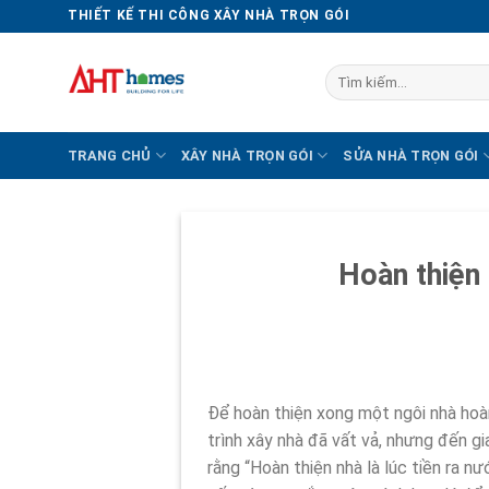
Chuyển
THIẾT KẾ THI CÔNG XÂY NHÀ TRỌN GÓI
đến
nội
Tìm
dung
kiếm:
TRANG CHỦ
XÂY NHÀ TRỌN GÓI
SỬA NHÀ TRỌN GÓI
Hoàn thiện 
Để hoàn thiện xong một ngôi nhà hoàn
trình xây nhà đã vất vả, nhưng đến gi
rằng “Hoàn thiện nhà là lúc tiền ra n