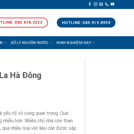
TLINE: 082.676.2222
HOTLINE: 085.919.8999
N
XỬ LÝ NGUỒN NƯỚC
KINH NGHIỆM HAY
a La Hà Đông
là yếu tố vô cùng quan trọng. Quá
ng nhiều hơn. Nhiều chủ nhà còn than
, quá nhiều loại vật liệu cần được sắp