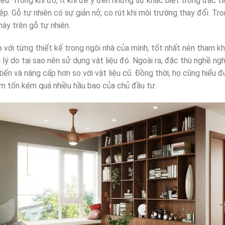
ệu. Trong khi đó, ít khi để ý đến những sự khác biệt trong đặc tí
ệp. Gỗ tự nhiên có sự giản nở, co rút khi môi trường thay đổi. Tr
ày trên gỗ tự nhiên.
 với từng thiết kế trong ngôi nhà của mình, tốt nhất nên tham kh
h lý do tại sao nên sử dụng vật liệu đó. Ngoài ra, đặc thù nghề ng
iến và nâng cấp hơn so với vật liệu cũ. Đồng thời, họ cũng hiểu đ
m tốn kém quá nhiều hầu bao của chủ đầu tư.