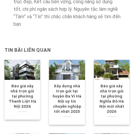
trúc đẹp, Kết cấu bền vững, công năng sử dụng
tốt, chi phí ngân sách hợp lý. Nguyên tắc làm nghề
“Tâm” và “Tín” thì chắc chắn khách hàng sẽ tìm đến
bạn.
TIN BÀI LIÊN QUAN
Báo giá xây
Xây dựng nhà
Báo giá xây
nhà trọn gói
trọn gói tại
nhà trọn gói
tại phường
huyện Ba Vì Hà
tại phường
Thanh Liệt Hà
Nội uy tín
Nghĩa Đô Hà
Nội 2026
chuyên nghiệp
Nội mới nhất
tốt nhất 2025
2026