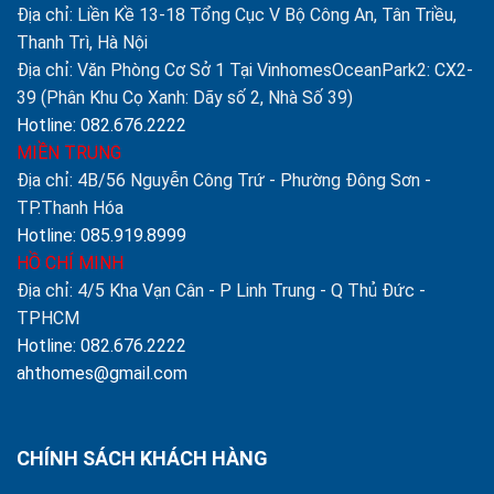
Địa chỉ: Liền Kề 13-18 Tổng Cục V Bộ Công An, Tân Triều,
Thanh Trì, Hà Nội
Địa chỉ: Văn Phòng Cơ Sở 1 Tại VinhomesOceanPark2: CX2-
39 (Phân Khu Cọ Xanh: Dãy số 2, Nhà Số 39)
Hotline: 082.676.2222
MIỀN TRUNG
Địa chỉ: 4B/56 Nguyễn Công Trứ - Phường Đông Sơn -
TP.Thanh Hóa
Hotline: 085.919.8999
HỒ CHÍ MINH
Địa chỉ: 4/5 Kha Vạn Cân - P Linh Trung - Q Thủ Đức -
TPHCM
Hotline: 082.676.2222
ahthomes@gmail.com
CHÍNH SÁCH KHÁCH HÀNG