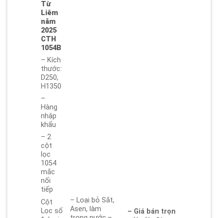
Từ
Liêm
năm
2025
CTH
1054B
– Kích
thước:
D250,
H1350
–
Hàng
nhập
khẩu
– 2
cột
lọc
1054
mắc
nối
tiếp
– Loại bỏ Sắt,
Cột
Asen, làm
Lọc số
– Giá bán trọn
trong nước.–