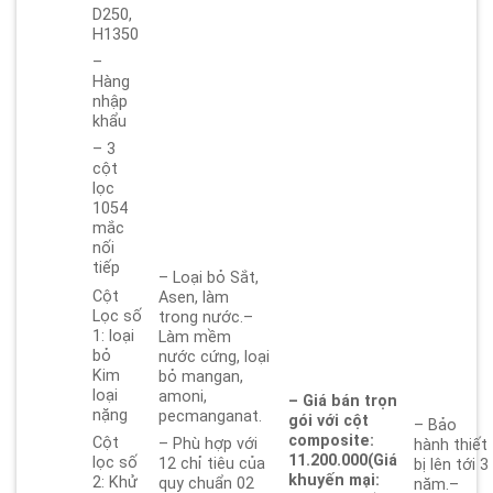
D250,
H1350
–
Hàng
nhập
khẩu
– 3
cột
lọc
1054
mắc
nối
tiếp
– Loại bỏ Sắt,
Cột
Asen, làm
Lọc số
trong nước.–
1: loại
Làm mềm
bỏ
nước cứng, loại
Kim
bỏ mangan,
loại
amoni,
– Giá bán trọn
nặng
pecmanganat.
gói với cột
– Bảo
composite:
Cột
– Phù hợp với
hành thiết
11.200.000
(Giá
lọc số
12 chỉ tiêu của
bị lên tới 3
khuyến mại:
2: Khử
quy chuẩn 02
năm.–