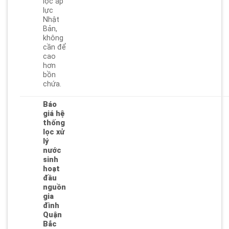
lọc áp
lực
Nhật
Bản,
không
cần để
cao
hơn
bồn
chứa.
Báo
giá hệ
thống
lọc xử
lý
nước
sinh
hoạt
đầu
nguồn
gia
đình
Quận
Bắc