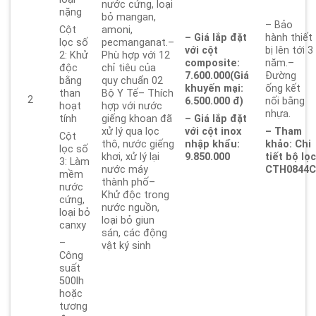
nước cứng, loại
nặng
bỏ mangan,
– Bảo
Cột
amoni,
– Giá lắp đặt
hành thiết
lọc số
pecmanganat.–
với cột
bị lên tới 3
2: Khử
Phù hợp với 12
composite:
năm.–
độc
chỉ tiêu của
7.600.000
(Giá
Đường
bằng
quy chuẩn 02
khuyến mại:
ống kết
than
Bộ Y Tế– Thích
2
6.500.000 đ)
nối bằng
hoạt
hợp với nước
nhựa.
tính
giếng khoan đã
– Giá lắp đặt
xử lý qua lọc
với cột inox
– Tham
Cột
thô, nước giếng
nhập khẩu:
khảo: Chi
lọc số
khơi, xử lý lại
9.850.000
tiết bộ lọ
3: Làm
nước máy
CTH0844
mềm
thành phố–
nước
Khử độc trong
cứng,
nước nguồn,
loại bỏ
loại bỏ giun
canxy
sán, các động
–
vật ký sinh
Công
suất
500lh
hoặc
tương