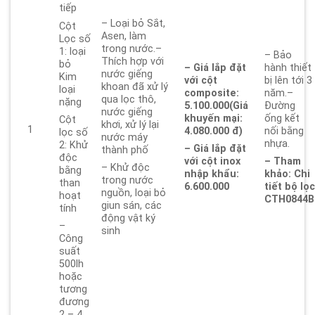
tiếp
– Loại bỏ Sắt,
Cột
Asen, làm
Lọc số
trong nước.–
1: loại
– Bảo
Thích hợp với
bỏ
– Giá lắp đặt
hành thiết
nước giếng
Kim
với cột
bị lên tới 3
khoan đã xử lý
loại
composite:
năm.–
qua lọc thô,
nặng
5.100.000
(Giá
Đường
nước giếng
khuyến mại:
ống kết
Cột
khơi, xử lý lại
1
4.080.000 đ)
nối bằng
lọc số
nước máy
nhựa.
2: Khử
– Giá lắp đặt
thành phố
độc
với cột inox
– Tham
– Khử độc
bằng
nhập khẩu:
khảo: Chi
trong nước
than
6.600.000
tiết bộ lọ
nguồn, loại bỏ
hoạt
CTH0844B
giun sán, các
tính
động vật ký
–
sinh
Công
suất
500lh
hoặc
tương
đương
2 – 4