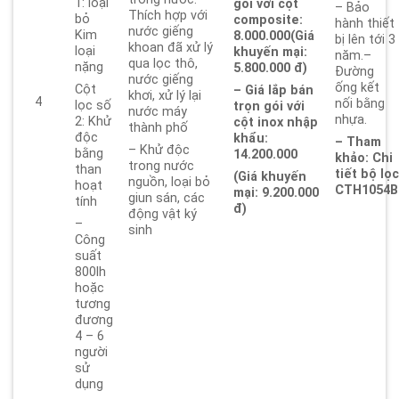
1: loại
gói với cột
– Bảo
Thích hợp với
bỏ
composite:
hành thiết
nước giếng
Kim
8.000.000
(Giá
bị lên tới 3
khoan đã xử lý
loại
khuyến mại:
năm.–
qua lọc thô,
nặng
5.800.000 đ)
Đường
nước giếng
ống kết
Cột
– Giá lắp bán
khơi, xử lý lại
4
nối bằng
lọc số
trọn gói với
nước máy
nhựa.
2: Khử
cột inox nhập
thành phố
độc
khẩu:
– Tham
– Khử độc
bằng
14.200.000
khảo: Chi
trong nước
than
tiết bộ lọ
(Giá khuyến
nguồn, loại bỏ
hoạt
CTH1054B
mại: 9.200.000
giun sán, các
tính
đ)
động vật ký
–
sinh
Công
suất
800lh
hoặc
tương
đương
4 – 6
người
sử
dụng