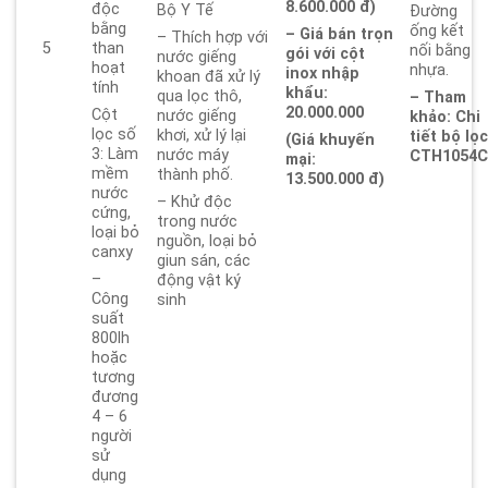
8.600.000 đ)
độc
Bộ Y Tế
Đường
bằng
ống kết
– Giá bán trọn
– Thích hợp với
than
5
nối bằng
gói với cột
nước giếng
hoạt
nhựa.
inox nhập
khoan đã xử lý
tính
khẩu:
qua lọc thô,
– Tham
20.000.000
Cột
nước giếng
khảo: Chi
lọc số
khơi, xử lý lại
tiết bộ lọ
(Giá khuyến
3: Làm
nước máy
CTH1054
mại:
mềm
thành phố.
13.500.000 đ)
nước
– Khử độc
cứng,
trong nước
loại bỏ
nguồn, loại bỏ
canxy
giun sán, các
–
động vật ký
Công
sinh
suất
800lh
hoặc
tương
đương
4 – 6
người
sử
dụng