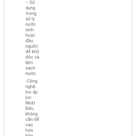
– Sử
dụng
trong
xử lý
nước
sinh
hoạt
đầu
nguồn
để khử
độc và
làm
sạch
nước.
-Công
nghệ
lọc áp
lực
Nhật
Bản,
không
cần để
cao
hơn
bồn