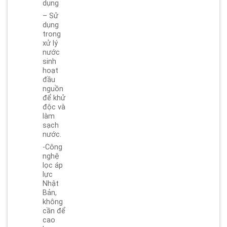
dụng
– Sử
dụng
trong
xử lý
nước
sinh
hoạt
đầu
nguồn
để khử
độc và
làm
sạch
nước.
-Công
nghệ
lọc áp
lực
Nhật
Bản,
không
cần để
cao