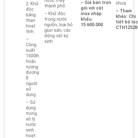
nước máy
– Giá bán trọn
nhựa.
2: Khử
thành phố.
gói với cột
độc
– Tham
– Khử độc
inox nhập
bằng
khảo: Chi
trong nước
khẩu:
than
tiết bộ lọ
nguồn, loại bỏ
15.600.000
hoạt
CTH1252B
giun sán, các
tính.
động vật ký
–
sinh
Công
suất
1500lh
hoặc
tương
đương
8
người
sử
dụng
– Sử
dụng
trong
xử lý
nước
sinh
hoạt