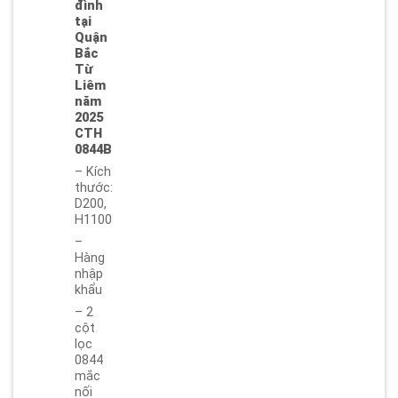
đình
tại
Quận
Bắc
Từ
Liêm
năm
2025
CTH
0844B
– Kích
thước:
D200,
H1100
–
Hàng
nhập
khẩu
– 2
cột
lọc
0844
mắc
nối