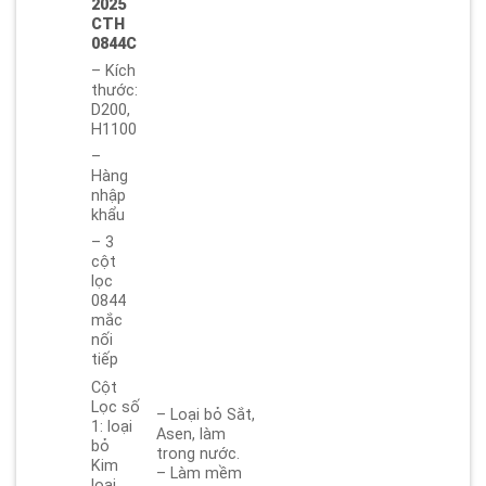
2025
CTH
0844C
– Kích
thước:
D200,
H1100
–
Hàng
nhập
khẩu
– 3
cột
lọc
0844
mắc
nối
tiếp
Cột
Lọc số
– Loại bỏ Sắt,
1: loại
Asen, làm
bỏ
trong nước.
Kim
– Làm mềm
loại