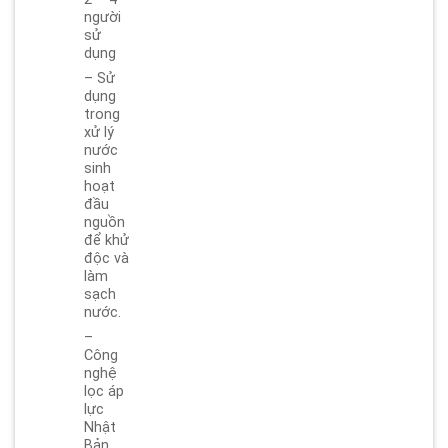
người
sử
dụng
– Sử
dụng
trong
xử lý
nước
sinh
hoạt
đầu
nguồn
để khử
độc và
làm
sạch
nước.
–
Công
nghệ
lọc áp
lực
Nhật
Bản,