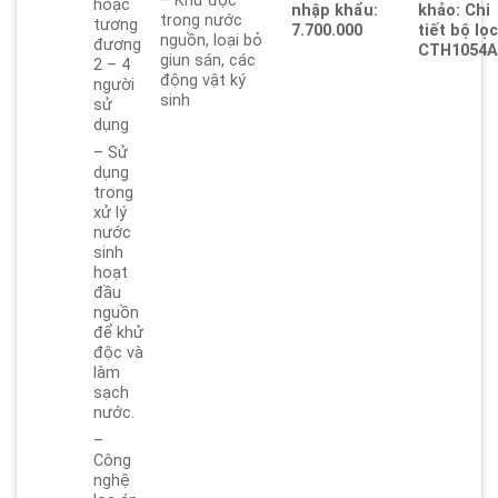
– Khử độc
hoặc
nhập khẩu:
khảo: Chi
trong nước
tương
7.700.000
tiết bộ lọ
nguồn, loại bỏ
đương
CTH1054
giun sán, các
2 – 4
động vật ký
người
sinh
sử
dụng
– Sử
dụng
trong
xử lý
nước
sinh
hoạt
đầu
nguồn
để khử
độc và
làm
sạch
nước.
–
Công
nghệ