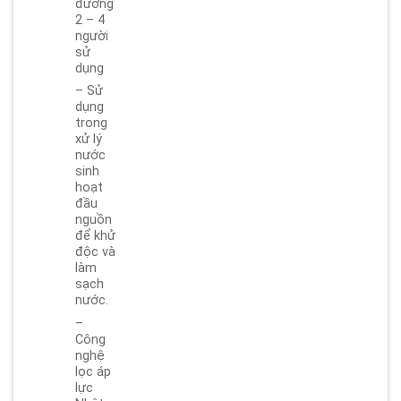
đương
2 – 4
người
sử
dụng
– Sử
dụng
trong
xử lý
nước
sinh
hoạt
đầu
nguồn
để khử
độc và
làm
sạch
nước.
–
Công
nghệ
lọc áp
lực