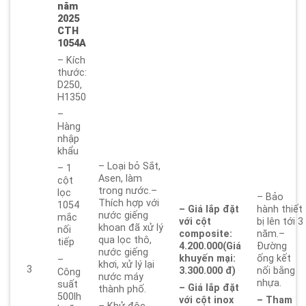
năm
2025
CTH
1054A
– Kích
thước:
D250,
H1350
–
Hàng
nhập
khẩu
– Loại bỏ Sắt,
– 1
Asen, làm
cột
trong nước.–
lọc
– Bảo
Thích hợp với
1054
– Giá lắp đặt
hành thiết
nước giếng
mắc
với cột
bị lên tới 3
khoan đã xử lý
nối
composite:
năm.–
qua lọc thô,
tiếp
4.200.000
(Giá
Đường
nước giếng
khuyến mại:
ống kết
–
khơi, xử lý lại
3
3.300.000 đ)
nối bằng
Công
nước máy
nhựa.
suất
– Giá lắp đặt
thành phố.
500lh
với cột inox
– Tham