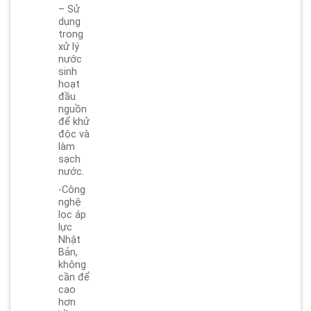
– Sử
dụng
trong
xử lý
nước
sinh
hoạt
đầu
nguồn
để khử
độc và
làm
sạch
nước.
-Công
nghệ
lọc áp
lực
Nhật
Bản,
không
cần để
cao
hơn