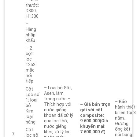
thước:
D300,
H1300
–
Hàng
nhập
khẩu
– 2
cột
lọc
1252
mắc
nối
tiếp
– Loại bỏ Sắt,
Cột
Asen, làm
Lọc số
trong nước.–
1: loại
– Bảo
Thích hợp với
– Giá bán trọn
bỏ
hành thiết
nước giếng
gói với cột
Kim
bị lên tới 3
khoan đã xử lý
composite:
loại
năm.–
qua lọc thô,
9.600.000
(Giá
nặng
Đường
nước giếng
khuyến mại:
ống kết
Cột
khơi, xử lý lại
7.600.000 đ)
7
nối bằng
lọc số