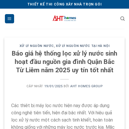
Chuyển
THIẾT KẾ THI CÔNG XÂY NHÀ TRỌN GÓI
đến
nội
dung
XỬ LÝ NGUỒN NƯỚC
,
XỬ LÝ NGUỒN NƯỚC TẠI HÀ NỘI
Báo giá hệ thống lọc xử lý nước sinh
hoạt đầu nguồn gia đình Quận Bắc
Từ Liêm năm 2025 uy tín tốt nhất
CẬP NHẬT
19/01/2025
BỞI
AHT HOMES GROUP
Các thiêt bị máy lọc nước hiện nay được áp dụng
công nghệ tiên tiến, hiện đại bậc nhất. Với hiệu quả
lọc xử lý nước một cách sạch tinh khiết, hoàn toàn
không giống với những máy lọc nước trước kia. Mặc