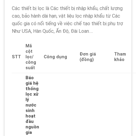
Các thiết bị lọc là Các thiết bị nhập khẩu, chất lượng
cao, bảo hành dài hạn, vật liệu lọc nhập khẩu từ Các
quốc gia có nổi tiếng về việc chế tạo thiết bị phụ trợ
Như USA, Hàn Quốc, Ấn Độ, Đài Loan….
Mã
cột
Đơn giá
Tham
STT
lọc/
Công dụng
(đồng)
khảo
công
suất
Báo
giá hệ
thống
lọc xử
lý
nước
sinh
hoạt
đầu
nguồn
gia