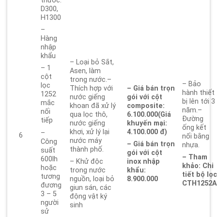
thước:
D300,
H1300
–
Hàng
nhập
khẩu
– Loại bỏ Sắt,
– 1
Asen, làm
cột
trong nước.–
– Bảo
lọc
Thích hợp với
– Giá bán trọn
hành thiết
1252
nước giếng
gói với cột
bị lên tới 3
mắc
khoan đã xử lý
composite:
năm.–
nối
qua lọc thô,
6.100.000
(Giá
Đường
tiếp
nước giếng
khuyến mại:
ống kết
khơi, xử lý lại
4.100.000 đ)
–
6
nối bằng
nước máy
Công
– Giá bán trọn
nhựa.
thành phố.
suất
gói với cột
– Tham
600lh
– Khử độc
inox nhập
khảo: Chi
hoặc
trong nước
khẩu:
tiết bộ lọ
tương
nguồn, loại bỏ
8.900.000
CTH1252
đương
giun sán, các
3 – 5
động vật ký
người
sinh
sử