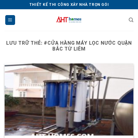
Chuyển
THIẾT KẾ THI CÔNG XÂY NHÀ TRỌN GÓI
đến
nội
dung
LƯU TRỮ THẺ:
#CỬA HÀNG MÁY LỌC NƯỚC QUẬN
BẮC TỪ LIÊM