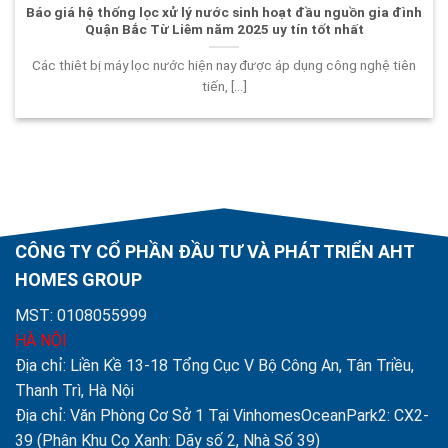
Báo giá hệ thống lọc xử lý nước sinh hoạt đầu nguồn gia đình
Quận Bắc Từ Liêm năm 2025 uy tín tốt nhất
Các thiêt bị máy lọc nước hiện nay được áp dụng công nghệ tiên
tiến, [...]
CÔNG TY CỔ PHẦN ĐẦU TƯ VÀ PHÁT TRIỂN AHT
HOMES GROUP
MST: 0108055999
HÀ NỘI
Địa chỉ: Liền Kề 13-18 Tổng Cục V Bộ Công An, Tân Triều,
Thanh Trì, Hà Nội
Địa chỉ: Văn Phòng Cơ Sở 1 Tại VinhomesOceanPark2: CX2-
39 (Phân Khu Cọ Xanh: Dãy số 2, Nhà Số 39)