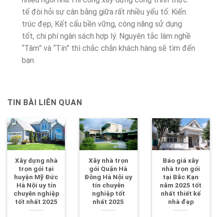
tế đòi hỏi sự cân bằng giữa rất nhiều yếu tố: Kiến
trúc đẹp, Kết cấu bền vững, công năng sử dụng
tốt, chi phí ngân sách hợp lý. Nguyên tắc làm nghề
“Tâm” và “Tín” thì chắc chắn khách hàng sẽ tìm đến
bạn.
TIN BÀI LIÊN QUAN
Xây dựng nhà
Xây nhà trọn
Báo giá xây
trọn gói tại
gói Quận Hà
nhà trọn gói
huyện Mỹ Đức
Đông Hà Nội uy
tại Bắc Kạn
Hà Nội uy tín
tín chuyên
năm 2025 tốt
chuyên nghiệp
nghiệp tốt
nhất thiết kế
tốt nhất 2025
nhất 2025
nhà đẹp