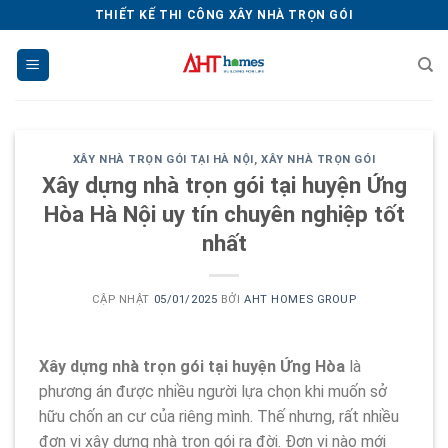
Chuyển
THIẾT KẾ THI CÔNG XÂY NHÀ TRỌN GÓI
đến
nội
dung
XÂY NHÀ TRỌN GÓI TẠI HÀ NỘI
,
XÂY NHÀ TRỌN GÓI
Xây dựng nhà trọn gói tại huyện Ứng
Hòa Hà Nội uy tín chuyên nghiệp tốt
nhất
CẬP NHẬT
05/01/2025
BỞI
AHT HOMES GROUP
Xây dựng nhà trọn gói tại huyện Ứng Hòa
là
phương án được nhiều người lựa chọn khi muốn sở
hữu chốn an cư của riêng mình. Thế nhưng, rất nhiều
đơn vị xây dựng nhà trọn gói ra đời. Đơn vị nào mới