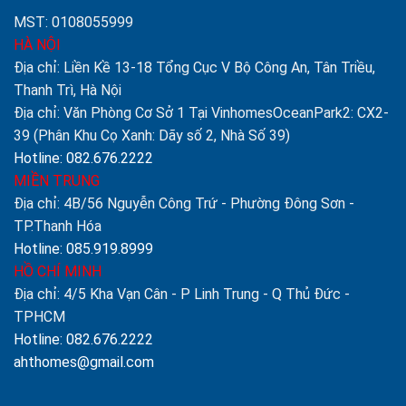
MST: 0108055999
HÀ NỘI
Địa chỉ: Liền Kề 13-18 Tổng Cục V Bộ Công An, Tân Triều,
Thanh Trì, Hà Nội
Địa chỉ: Văn Phòng Cơ Sở 1 Tại VinhomesOceanPark2: CX2-
39 (Phân Khu Cọ Xanh: Dãy số 2, Nhà Số 39)
Hotline: 082.676.2222
MIỀN TRUNG
Địa chỉ: 4B/56 Nguyễn Công Trứ - Phường Đông Sơn -
TP.Thanh Hóa
Hotline: 085.919.8999
HỒ CHÍ MINH
Địa chỉ: 4/5 Kha Vạn Cân - P Linh Trung - Q Thủ Đức -
TPHCM
Hotline: 082.676.2222
ahthomes@gmail.com