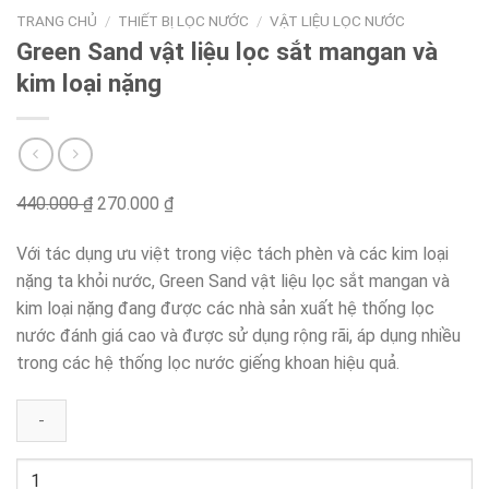
TRANG CHỦ
/
THIẾT BỊ LỌC NƯỚC
/
VẬT LIỆU LỌC NƯỚC
Green Sand vật liệu lọc sắt mangan và
kim loại nặng
440.000
₫
Original
270.000
₫
Current
price
price
Với tác dụng ưu việt trong việc tách phèn và các kim loại
was:
is:
nặng ta khỏi nước, Green Sand vật liệu lọc sắt mangan và
440.000 ₫.
270.000 ₫.
kim loại nặng đang được các nhà sản xuất hệ thống lọc
nước đánh giá cao và được sử dụng rộng rãi, áp dụng nhiều
trong các hệ thống lọc nước giếng khoan hiệu quả.
Green