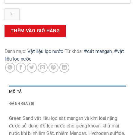
Sand
vật
liệu
lọc
sắt
THÊM VÀO GIỎ HÀNG
mangan
và
kim
Danh mục:
Vật liệu lọc nước
Từ khóa:
#cát mangan
,
#vật
loại
liệu lọc nước
nặng
số
lượng
MÔ TẢ
ĐÁNH GIÁ (0)
Green Sand vật liệu lọc sắt mangan và kim loại nặng
được sử dụng để lọc nước cho giếng khoan, khử mùi
nước khi bị nhiễm Sắt, nhiễm Mangan, Hydrogen sulfide,