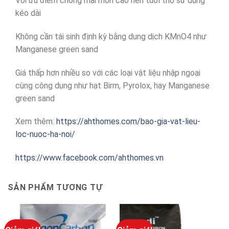
Với ưu điểm chống mài mòn cao nên tuổi thọ sử dụng
kéo dài
Không cần tái sinh định kỳ bằng dung dịch KMnO4 như
Manganese green sand
Giá thấp hơn nhiều so với các loại vật liệu nhập ngoại
cùng công dụng như hạt Birm, Pyrolox, hay Manganese
green sand
Xem thêm:
https://ahthomes.com/bao-gia-vat-lieu-
loc-nuoc-ha-noi/
https://www.facebook.com/ahthomes.vn
SẢN PHẨM TƯƠNG TỰ