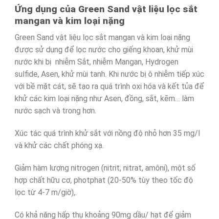
Ứng dụng của Green Sand vật liệu lọc sắt
mangan và kim loại nặng
Green Sand vật liệu lọc sắt mangan và kim loại nặng
được sử dụng để lọc nước cho giếng khoan, khử mùi
nước khi bị nhiễm Sắt, nhiễm Mangan, Hydrogen
sulfide, Asen, khử mùi tanh. Khi nước bị ô nhiễm tiếp xúc
với bề mặt cát, sẽ tạo ra quá trình oxi hóa và kết tủa để
khử các kim loại nặng như Asen, đồng, sắt, kẽm… làm
nước sạch và trong hơn.
Xúc tác quá trình khử sắt với nồng độ nhỏ hơn 35 mg/l
và khử các chất phóng xạ.
Giảm hàm lượng nitrogen (nitrit, nitrat, amôni), một số
hợp chất hữu cơ, photphat (20-50% tùy theo tốc độ
lọc từ 4-7 m/giờ),.
Có khả năng hấp thụ khoảng 90mg dầu/ hạt để giảm