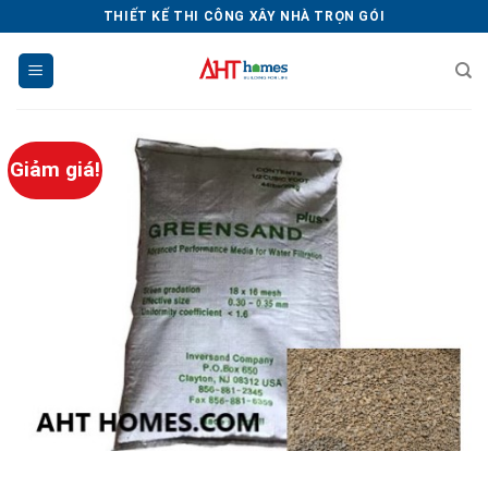
Chuyển
THIẾT KẾ THI CÔNG XÂY NHÀ TRỌN GÓI
đến
nội
dung
Giảm giá!