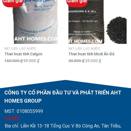
Giảm giá!
Giảm giá!
VẬT LIỆU LỌC NƯỚC
VẬT LIỆU LỌC NƯỚC
Than hoạt tính Calgon
Than hoạt tính Modi Ấn Độ
150.000
₫
Original
95.000
₫
Current
30.000
₫
Original
25.000
₫
Current
price
price
price
price
was:
is:
was:
is:
150.000 ₫.
95.000 ₫.
30.000 ₫.
25.000 ₫.
CÔNG TY CỔ PHẦN ĐẦU TƯ VÀ PHÁT TRIỂN AHT
HOMES GROUP
MST: 0108055999
HÀ NỘI
Địa chỉ: Liền Kề 13-18 Tổng Cục V Bộ Công An, Tân Triều,