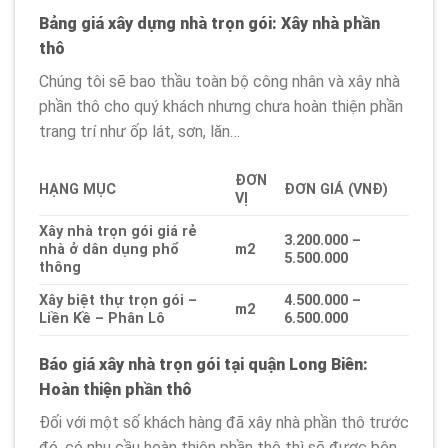
Bảng giá xây dựng nhà trọn gói: Xây nhà phần
thô
Chúng tôi sẽ bao thầu toàn bộ công nhân và xây nhà
phần thô cho quý khách nhưng chưa hoàn thiện phần
trang trí như ốp lát, sơn, lăn…
ĐƠN
HẠNG MỤC
ĐƠN GIÁ (VNĐ)
VỊ
Xây nhà trọn gói giá rẻ
3.200.000 –
nhà ở dân dụng phổ
m2
5.500.000
thông
Xây biệt thự trọn gói –
4.500.000 –
m2
Liền Kề – Phân Lô
6.500.000
Báo giá xây nhà trọn gói tại quận Long Biên:
Hoàn thiện phần thô
Đối với một số khách hàng đã xây nhà phần thô trước
đó, có nhu cầu hoàn thiện phần thô thì sẽ được bên