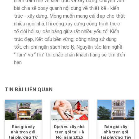
niềm đam mê về kiến trúc và xây dựng. Chuyên viết
bài chia sẽ xoay quanh nội dung về thiết kế - kiến
trúc - xây dựng. Mong muốn mang cái đẹp cho thật
nhiều ngôi nhà.Thi công xây dựng công trình thực
tế đòi hỏi sự cân bằng giữa rất nhiều yếu tố: Kiến
trúc đẹp, Kết cấu bền vững, công năng sử dụng
tốt, chi phí ngân sách hợp lý. Nguyên tắc làm nghề
“Tâm” và “Tín” thì chắc chắn khách hàng sẽ tìm đến
bạn.
TIN BÀI LIÊN QUAN
Báo giá xây
Dịch vụ xây nhà
Báo giá xây
nhà trọn gói
trọn gói tại Hà
nhà trọn gói
tại phường Từ
Nội năm 2025
tại phường Tây