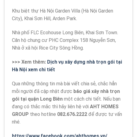
Khu biệt thự Hà Nội Garden Villa (Hà Nội Garden
City), Khai Sơn Hill, Arden Park.
Nhà phố FLC Ecohouse Long Biên, Khai Sơn Town.
Căn hộ chung cư PHC Complex 158 Nguyễn Sơn,
Nhà ở xã hội Rice City Sông Hồng.
>>> Xem thêm:
Dịch vụ xây dựng nhà trọn gói tại
Hà Nội xem chi tiết
Qua những thông tin mà bài viết chia sẻ, chắc hẳn
mỗi người đã cập nhật được
báo giá xây nhà trọn
gói tại quận Long Biên
một cách chi tiết. Nếu bạn
đang có thắc mắc thì hãy liên hệ với
AHT HOMES
GROUP
theo hotline
082.676.2222
để được tư vấn
nhé.
https://www.facebook.com/ahthomes.vn/