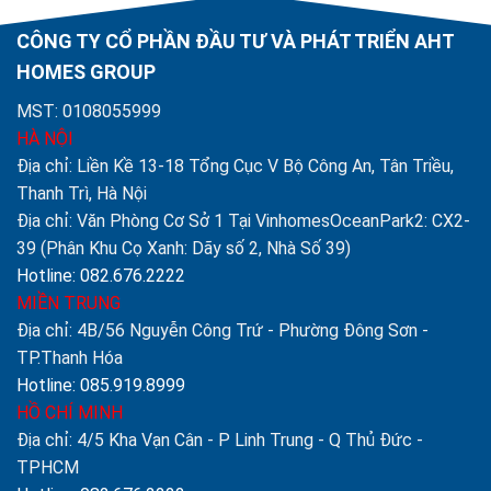
CÔNG TY CỔ PHẦN ĐẦU TƯ VÀ PHÁT TRIỂN AHT
HOMES GROUP
MST: 0108055999
HÀ NỘI
Địa chỉ: Liền Kề 13-18 Tổng Cục V Bộ Công An, Tân Triều,
Thanh Trì, Hà Nội
Địa chỉ: Văn Phòng Cơ Sở 1 Tại VinhomesOceanPark2: CX2-
39 (Phân Khu Cọ Xanh: Dãy số 2, Nhà Số 39)
Hotline: 082.676.2222
MIỀN TRUNG
Địa chỉ: 4B/56 Nguyễn Công Trứ - Phường Đông Sơn -
TP.Thanh Hóa
Hotline: 085.919.8999
HỒ CHÍ MINH
Địa chỉ: 4/5 Kha Vạn Cân - P Linh Trung - Q Thủ Đức -
TPHCM