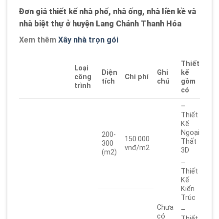
Đơn giá thiết kế nhà phố, nhà ống, nhà liền kề và
nhà biệt thự ở huyện Lang Chánh Thanh Hóa
Xem thêm
Xây nhà trọn gói
Thiết
Loại
Diện
Ghi
kế
công
Chi phí
tích
chú
gồm
trình
có
–
Thiết
Kế
Ngoại
200-
150.000
Thất
300
vnđ/m2
3D
(m2)
–
Thiết
Kế
Kiến
Trúc
Chưa
–
có
Thiết