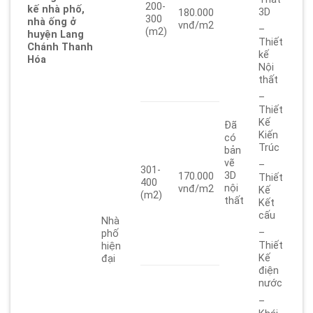
200-
kế nhà phố,
3D
180.000
300
nhà ống ở
vnđ/m2
–
(m2)
huyện Lang
Thiết
Chánh Thanh
kế
Hóa
Nội
thất
–
Thiết
Kế
Đã
Kiến
có
Trúc
bản
vẽ
–
301-
3D
170.000
Thiết
400
nội
vnđ/m2
Kế
(m2)
thất
Kết
cấu
Nhà
–
phố
Thiết
hiện
Kế
đại
điện
nước
–