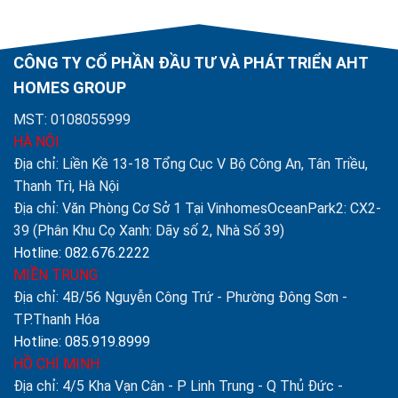
CÔNG TY CỔ PHẦN ĐẦU TƯ VÀ PHÁT TRIỂN AHT
HOMES GROUP
MST: 0108055999
HÀ NỘI
Địa chỉ: Liền Kề 13-18 Tổng Cục V Bộ Công An, Tân Triều,
Thanh Trì, Hà Nội
Địa chỉ: Văn Phòng Cơ Sở 1 Tại VinhomesOceanPark2: CX2-
39 (Phân Khu Cọ Xanh: Dãy số 2, Nhà Số 39)
Hotline: 082.676.2222
MIỀN TRUNG
Địa chỉ: 4B/56 Nguyễn Công Trứ - Phường Đông Sơn -
TP.Thanh Hóa
Hotline: 085.919.8999
HỒ CHÍ MINH
Địa chỉ: 4/5 Kha Vạn Cân - P Linh Trung - Q Thủ Đức -