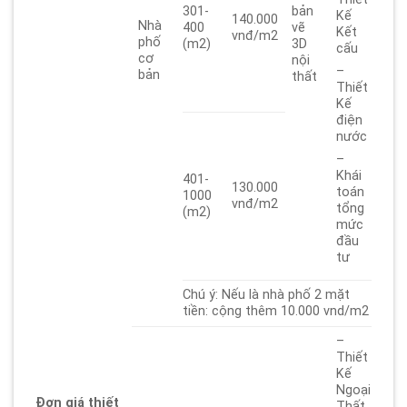
301-
bản
Kế
140.000
Nhà
400
vẽ
Kết
vnđ/m2
phố
(m2)
3D
cấu
cơ
nội
–
bản
thất
Thiết
Kế
điện
nước
–
Khái
401-
130.000
toán
1000
vnđ/m2
tổng
(m2)
mức
đầu
tư
Chú ý: Nếu là nhà phố 2 mặt
tiền: cộng thêm 10.000 vnd/m2
–
Thiết
Kế
Ngoại
Đơn giá thiết
Thất