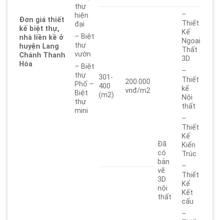
thự
–
hiện
Đơn giá thiết
Thiết
đại
kế biệt thự,
Kế
– Biệt
nhà liền kề ở
Ngoại
thự
huyện Lang
Thất
vườn
Chánh Thanh
3D
Hóa
– Biệt
–
thự
301-
Thiết
200.000
Phố –
400
kế
vnđ/m2
Biệt
(m2)
Nội
thự
thất
mini
–
Thiết
Kế
Đã
Kiến
có
Trúc
bản
–
vẽ
Thiết
3D
Kế
nội
Kết
thất
cấu
–