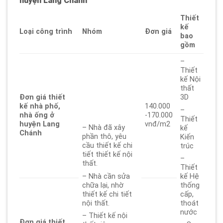
huyện Lang Chánh
Thiết
kế
Loại công trình
Nhóm
Đơn giá
bao
gồm
–
Thiết
kế Nội
thất
Đơn giá thiết
3D
kế nhà phố,
140.000
–
nhà ống ở
-170.000
Thiết
huyện Lang
vnđ/m2
– Nhà đã xây
kế
Chánh
phần thô, yêu
Kiến
cầu thiết kế chi
trúc
tiết thiết kế nội
–
thất.
Thiết
– Nhà cần sửa
kế Hệ
chữa lại, nhờ
thống
thiết kế chi tiết
cấp,
nội thất.
thoát
nước
– Thiết kế nội
Đơn giá thiết