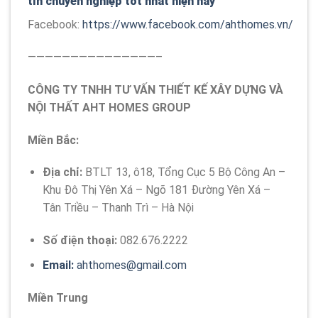
tín chuyên nghiệp tốt nhất hiện nay
Facebook:
https://www.facebook.com/ahthomes.vn/
———————————————–
CÔNG TY TNHH TƯ VẤN THIẾT KẾ XÂY DỰNG VÀ
NỘI THẤT AHT HOMES GROUP
Miền Bắc:
Địa chỉ:
BTLT 13, ô18, Tổng Cục 5 Bộ Công An –
Khu Đô Thị Yên Xá – Ngõ 181 Đường Yên Xá –
Tân Triều – Thanh Trì – Hà Nội
Số điện thoại:
082.676.2222
Email:
ahthomes@gmail.com
Miền Trung