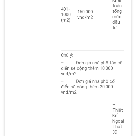
Khái
toán
401-
tổng
160.000
1000
mức
vnđ/m2
(m2)
đầu
tư
Chú ý:
– Đơn giá nhà phố tân cổ
điển sẽ cộng thêm 10.000
vnđ/m2
– Đơn giá nhà phố cổ
điển sẽ cộng thêm 20.000
vnđ/m2
–
Thiết
Kế
Ngoại
Thất
3D