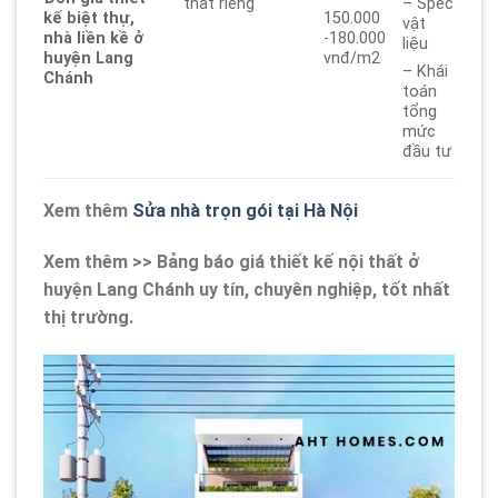
thất riêng
– Spec
kế biệt thự,
150.000
vật
nhà liền kề ở
-180.000
liệu
huyện Lang
vnđ/m2
– Khái
Chánh
toán
tổng
mức
đầu tư
Xem thêm
Sửa nhà trọn gói tại Hà Nội
Xem thêm >> Bảng báo giá thiết kế nội thất ở
huyện Lang Chánh uy tín, chuyên nghiệp, tốt nhất
thị trường.