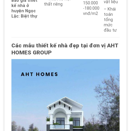
Báo giá thiết
vật liệu
150.000
thất riêng
kế nhà ở
-180.000
– Khái
huyện Ngọc
vnđ/m2
toán
Lặc: Biệt thự
tổng
mức
đầu tư
Các mẫu thiết kế nhà đẹp tại đơn vị AHT
HOMES GROUP