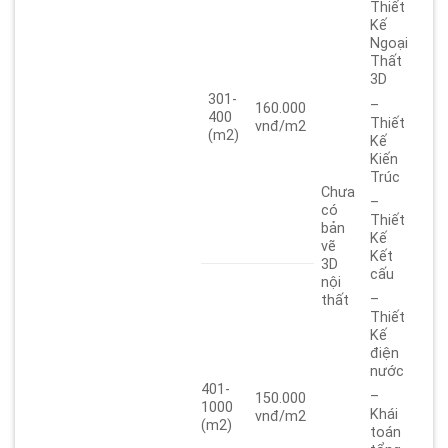
Thiết
Kế
Ngoại
Thất
3D
301-
–
160.000
400
Thiết
vnđ/m2
(m2)
Kế
Kiến
Trúc
Chưa
–
có
Thiết
bản
Kế
vẽ
Kết
3D
cấu
nội
–
thất
Thiết
Kế
điện
nước
401-
–
150.000
1000
Khái
vnđ/m2
(m2)
toán