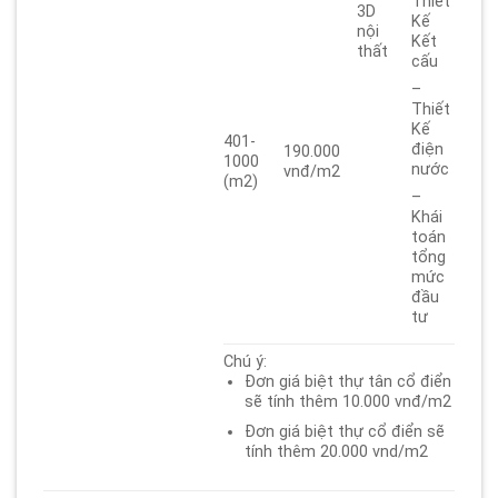
Thiết
3D
Kế
nội
Kết
thất
cấu
–
Thiết
Kế
401-
điện
190.000
1000
nước
vnđ/m2
(m2)
–
Khái
toán
tổng
mức
đầu
tư
Chú ý:
Đơn giá biệt thự tân cổ điển
sẽ tính thêm 10.000 vnđ/m2
Đơn giá biệt thự cổ điển sẽ
tính thêm 20.000 vnd/m2