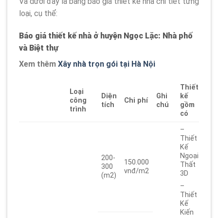
Và dưới đây là bảng báo giá thiết kế nhà chi tiết từng
loại, cụ thể:
Báo giá thiết kế nhà ở huyện Ngọc Lặc: Nhà phố
và Biệt thự
Xem thêm
Xây nhà trọn gói tại Hà Nội
Thiết
Loại
Diện
Ghi
kế
công
Chi phí
tích
chú
gồm
trình
có
–
Thiết
Kế
Ngoại
200-
150.000
Thất
300
vnđ/m2
3D
(m2)
–
Thiết
Kế
Kiến