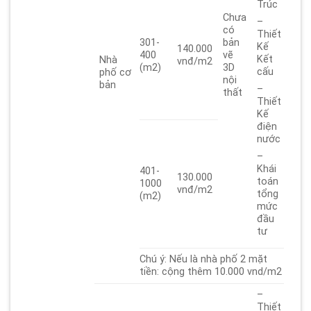
Trúc
Chưa
–
có
Thiết
301-
bản
Kế
140.000
400
vẽ
Kết
Nhà
vnđ/m2
(m2)
3D
cấu
phố cơ
nội
bản
–
thất
Thiết
Kế
điện
nước
–
Khái
401-
130.000
toán
1000
vnđ/m2
tổng
(m2)
mức
đầu
tư
Chú ý: Nếu là nhà phố 2 mặt
tiền: cộng thêm 10.000 vnd/m2
–
Thiết