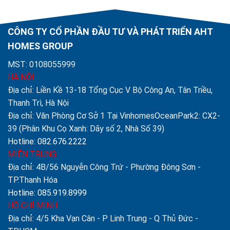
CÔNG TY CỔ PHẦN ĐẦU TƯ VÀ PHÁT TRIỂN AHT
HOMES GROUP
MST: 0108055999
HÀ NỘI
Địa chỉ: Liền Kề 13-18 Tổng Cục V Bộ Công An, Tân Triều,
Thanh Trì, Hà Nội
Địa chỉ: Văn Phòng Cơ Sở 1 Tại VinhomesOceanPark2: CX2-
39 (Phân Khu Cọ Xanh: Dãy số 2, Nhà Số 39)
Hotline: 082.676.2222
MIỀN TRUNG
Địa chỉ: 4B/56 Nguyễn Công Trứ - Phường Đông Sơn -
TP.Thanh Hóa
Hotline: 085.919.8999
HỒ CHÍ MINH
Địa chỉ: 4/5 Kha Vạn Cân - P Linh Trung - Q Thủ Đức -