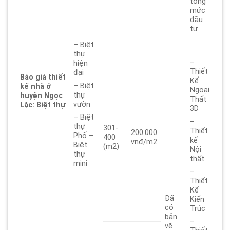
tổng
mức
đầu
tư
– Biệt
thự
–
hiện
Thiết
đại
Báo giá thiết
Kế
– Biệt
kế nhà ở
Ngoại
thự
huyện Ngọc
Thất
vườn
Lặc: Biệt thự
3D
– Biệt
–
thự
301-
Thiết
200.000
Phố –
400
kế
vnđ/m2
Biệt
(m2)
Nội
thự
thất
mini
–
Thiết
Kế
Đã
Kiến
có
Trúc
bản
–
vẽ