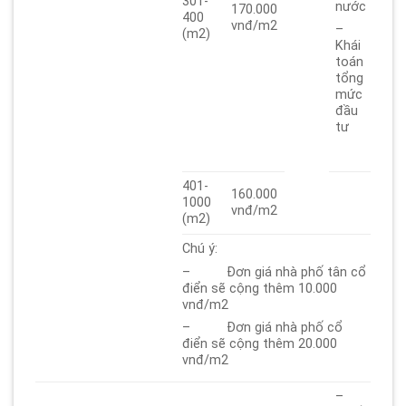
301-
nước
170.000
400
vnđ/m2
–
(m2)
Khái
toán
tổng
mức
đầu
tư
401-
160.000
1000
vnđ/m2
(m2)
Chú ý:
– Đơn giá nhà phố tân cổ
điển sẽ cộng thêm 10.000
vnđ/m2
– Đơn giá nhà phố cổ
điển sẽ cộng thêm 20.000
vnđ/m2
–