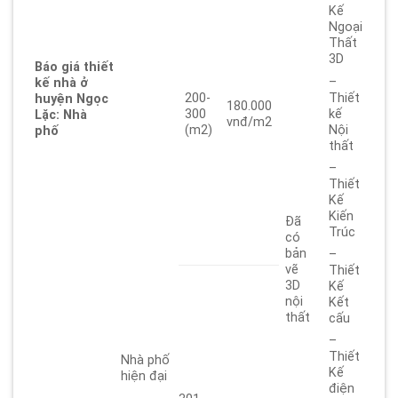
Kế
Ngoại
Thất
3D
Báo giá thiết
–
kế nhà ở
Thiết
200-
huyện Ngọc
180.000
kế
300
Lặc: Nhà
vnđ/m2
Nội
(m2)
phố
thất
–
Thiết
Kế
Kiến
Đã
Trúc
có
bản
–
vẽ
Thiết
3D
Kế
nội
Kết
thất
cấu
–
Thiết
Nhà phố
Kế
hiện đại
điện