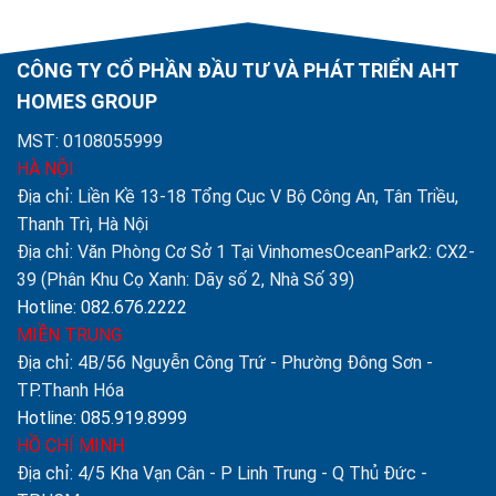
CÔNG TY CỔ PHẦN ĐẦU TƯ VÀ PHÁT TRIỂN AHT
HOMES GROUP
MST: 0108055999
HÀ NỘI
Địa chỉ: Liền Kề 13-18 Tổng Cục V Bộ Công An, Tân Triều,
Thanh Trì, Hà Nội
Địa chỉ: Văn Phòng Cơ Sở 1 Tại VinhomesOceanPark2: CX2-
39 (Phân Khu Cọ Xanh: Dãy số 2, Nhà Số 39)
Hotline: 082.676.2222
MIỀN TRUNG
Địa chỉ: 4B/56 Nguyễn Công Trứ - Phường Đông Sơn -
TP.Thanh Hóa
Hotline: 085.919.8999
HỒ CHÍ MINH
Địa chỉ: 4/5 Kha Vạn Cân - P Linh Trung - Q Thủ Đức -