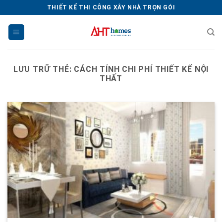
Chuyển
THIẾT KẾ THI CÔNG XÂY NHÀ TRỌN GÓI
đến
nội
dung
LƯU TRỮ THẺ:
CÁCH TÍNH CHI PHÍ THIẾT KẾ NỘI
THẤT