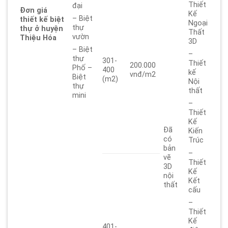
Thiết
đại
Đơn giá
Kế
– Biệt
thiết kế biệt
Ngoại
thự
thự ở huyện
Thất
vườn
Thiệu Hóa
3D
– Biệt
–
thự
301-
Thiết
200.000
Phố –
400
kế
vnđ/m2
Biệt
(m2)
Nội
thự
thất
mini
–
Thiết
Kế
Đã
Kiến
có
Trúc
bản
–
vẽ
Thiết
3D
Kế
nội
Kết
thất
cấu
–
Thiết
Kế
401-