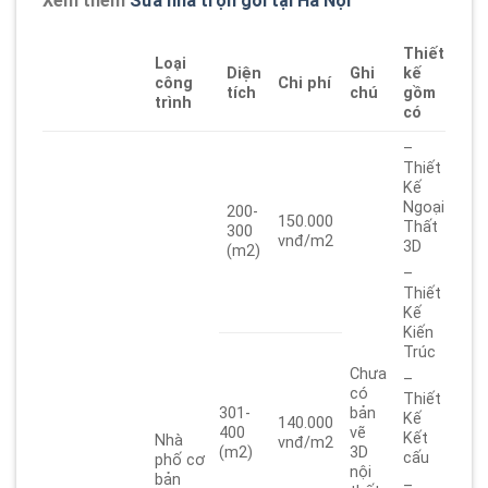
Xem thêm
Sửa nhà trọn gói tại Hà Nội
Thiết
Loại
Diện
Ghi
kế
công
Chi phí
tích
chú
gồm
trình
có
–
Thiết
Kế
Ngoại
200-
150.000
Thất
300
vnđ/m2
3D
(m2)
–
Thiết
Kế
Kiến
Trúc
Chưa
–
có
Thiết
301-
bản
Kế
140.000
400
vẽ
Kết
Nhà
vnđ/m2
(m2)
3D
cấu
phố cơ
nội
bản
–