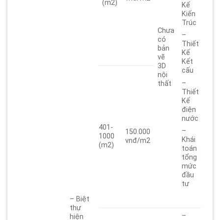
(m2)
Kế
Kiến
Trúc
Chưa
–
có
Thiết
bản
Kế
vẽ
Kết
3D
cấu
nội
–
thất
Thiết
Kế
điện
nước
401-
–
150.000
1000
Khái
vnđ/m2
(m2)
toán
tổng
mức
đầu
tư
– Biệt
thự
–
hiện