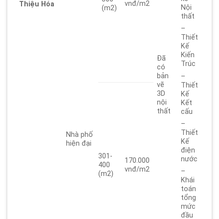
vnđ/m2
Thiệu Hóa
Nội
(m2)
thất
–
Thiết
Kế
Kiến
Đã
Trúc
có
bản
–
vẽ
Thiết
3D
Kế
nội
Kết
thất
cấu
–
Thiết
Nhà phố
Kế
hiện đại
điện
301-
nước
170.000
400
vnđ/m2
–
(m2)
Khái
toán
tổng
mức
đầu