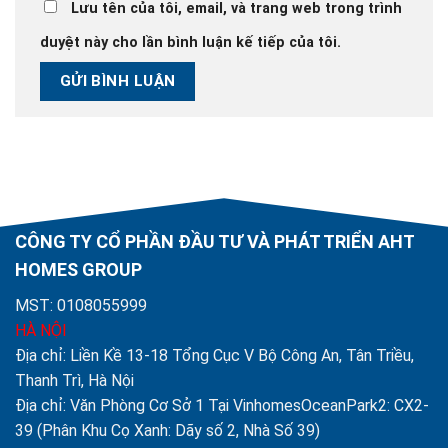
Lưu tên của tôi, email, và trang web trong trình
duyệt này cho lần bình luận kế tiếp của tôi.
CÔNG TY CỔ PHẦN ĐẦU TƯ VÀ PHÁT TRIỂN AHT
HOMES GROUP
MST: 0108055999
HÀ NỘI
Địa chỉ: Liền Kề 13-18 Tổng Cục V Bộ Công An, Tân Triều,
Thanh Trì, Hà Nội
Địa chỉ: Văn Phòng Cơ Sở 1 Tại VinhomesOceanPark2: CX2-
39 (Phân Khu Cọ Xanh: Dãy số 2, Nhà Số 39)