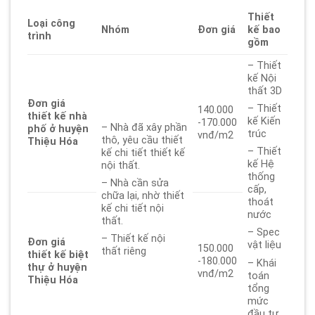
Thiết
Loại công
Nhóm
Đơn giá
kế bao
trình
gồm
– Thiết
kế Nội
thất 3D
Đơn giá
– Thiết
140.000
thiết kế nhà
kế Kiến
-170.000
– Nhà đã xây phần
phố ở huyện
trúc
vnđ/m2
thô, yêu cầu thiết
Thiệu Hóa
– Thiết
kế chi tiết thiết kế
kế Hệ
nội thất.
thống
– Nhà cần sửa
cấp,
chữa lại, nhờ thiết
thoát
kế chi tiết nội
nước
thất.
– Spec
– Thiết kế nội
Đơn giá
vật liệu
150.000
thất riêng
thiết kế biệt
-180.000
– Khái
thự ở huyện
vnđ/m2
toán
Thiệu Hóa
tổng
mức
đầu tư