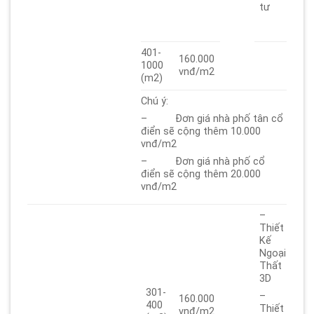
tư
401-
160.000
1000
vnđ/m2
(m2)
Chú ý:
– Đơn giá nhà phố tân cổ
điển sẽ cộng thêm 10.000
vnđ/m2
– Đơn giá nhà phố cổ
điển sẽ cộng thêm 20.000
vnđ/m2
–
Thiết
Kế
Ngoại
Thất
3D
301-
–
160.000
400
Thiết
vnđ/m2