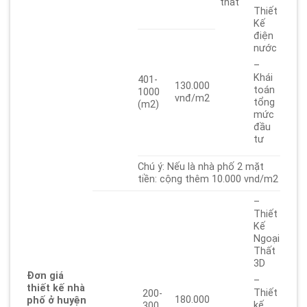
thất
Thiết
Kế
điện
nước
–
Khái
401-
130.000
toán
1000
vnđ/m2
tổng
(m2)
mức
đầu
tư
Chú ý: Nếu là nhà phố 2 mặt
tiền: cộng thêm 10.000 vnd/m2
–
Thiết
Kế
Ngoại
Thất
3D
Đơn giá
–
thiết kế nhà
Thiết
200-
180.000
phố ở huyện
kế
300