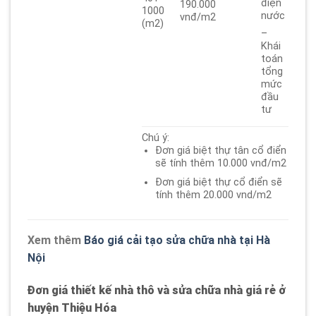
điện
190.000
1000
nước
vnđ/m2
(m2)
–
Khái
toán
tổng
mức
đầu
tư
Chú ý:
Đơn giá biệt thự tân cổ điển
sẽ tính thêm 10.000 vnđ/m2
Đơn giá biệt thự cổ điển sẽ
tính thêm 20.000 vnd/m2
Xem thêm
Báo giá cải tạo sửa chữa nhà tại Hà
Nội
Đơn giá thiết kế nhà thô và sửa chữa nhà giá rẻ ở
huyện Thiệu Hóa