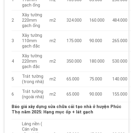
gạch ống
Xây tường
2
220mm
m2
324.000
160.000
484.000
gạch ống
Xây tường
3
110mm
m2
175.000
90.000
265.000
gạch đặc
Xây tường
4
220mm
m2
350.000
180.000
530.000
gạch đặc
Trát tường
5
m2
65.000
75.000
140.000
(trong nhà)
Trát tường
6
m2
65.000
90.000
155.000
(ngoài nhà)
Báo giá xây dựng sửa chữa cải tạo nhà ở huyện Phúc
Thọ năm 2025
: Hạng mục ốp + lát gạch
Láng nền (
Cán vữa