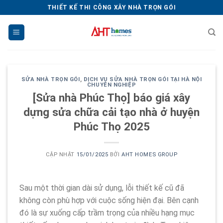
Chuyển
THIẾT KẾ THI CÔNG XÂY NHÀ TRỌN GÓI
đến
nội
dung
SỬA NHÀ TRỌN GÓI
,
DỊCH VỤ SỬA NHÀ TRỌN GÓI TẠI HÀ NỘI
CHUYÊN NGHIỆP
[Sửa nhà Phúc Thọ] báo giá xây
dựng sửa chữa cải tạo nhà ở huyện
Phúc Thọ 2025
CẬP NHẬT
15/01/2025
BỞI
AHT HOMES GROUP
Sau một thời gian dài sử dụng, lỗi thiết kế cũ đã
không còn phù hợp với cuộc sống hiện đại. Bên cạnh
đó là sự xuống cấp trầm trọng của nhiều hạng mục