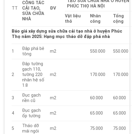
TẠO SỬA CHỮA NHÀ Ở HUYỆN
CÔNG TÁC
PHÚC THỌ HÀ NỘI
TT
CẢI TẠO,
ĐV
SỬA CHỮA
Vật liệu
Nhân
Tổng
NHÀ
thô
công
cộng
Báo giá xây dựng sửa chữa cải tạo nhà ở huyện Phúc
Thọ năm 2025
: Hạng mục tháo dỡ đập phá nhà
Đập phá bê
1
m2
550.000
550.000
tông
Đập tường
gạch 110,
2
tường 220
m2
170.000
170.000
nhân hệ số
1.8
Đục gạch
3
m2
60.000
60.000
nền cũ
Đục gạch
4
m2
65.000
65.000
ốp tường
Tháo dỡ
5
m2
75.000
75.000
mái ngói