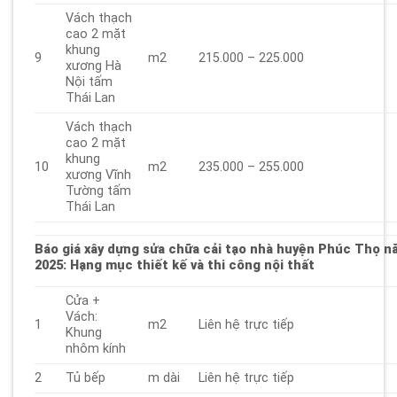
Vách thạch
cao 2 mặt
khung
9
m2
215.000 – 225.000
xương Hà
Nội tấm
Thái Lan
Vách thạch
cao 2 mặt
khung
10
m2
235.000 – 255.000
xương Vĩnh
Tường tấm
Thái Lan
Báo giá xây dựng sửa chữa cải tạo nhà huyện Phúc Thọ n
2025
: Hạng mục thiết kế và thi công nội thất
Cửa +
Vách:
1
m2
Liên hệ trực tiếp
Khung
nhôm kính
2
Tủ bếp
m dài
Liên hệ trực tiếp