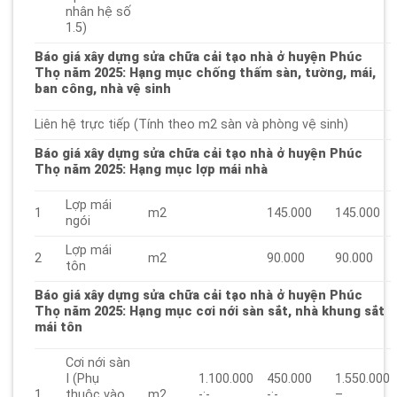
nhân hệ số
1.5)
Báo giá xây dựng sửa chữa cải tạo nhà ở huyện Phúc
Thọ năm 2025
: Hạng mục chống thấm sàn, tường, mái,
ban công, nhà vệ sinh
Liên hệ trực tiếp (Tính theo m2 sàn và phòng vệ sinh)
Báo giá xây dựng sửa chữa cải tạo nhà ở huyện Phúc
Thọ năm 2025
: Hạng mục lợp mái nhà
Lợp mái
1
m2
145.000
145.000
ngói
Lợp mái
2
m2
90.000
90.000
tôn
Báo giá xây dựng sửa chữa cải tạo nhà ở huyện Phúc
Thọ năm 2025
: Hạng mục cơi nới sàn sắt, nhà khung sắt
mái tôn
Cơi nới sàn
I (Phụ
1.100.000
450.000
1.550.000
1
thuộc vào
m2
-:-
-:-
–