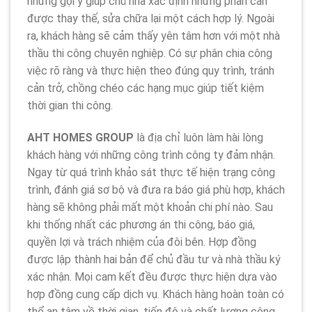
những gợi ý giúp chủ nhà xác định những phần cần
được thay thế, sửa chữa lại một cách hợp lý. Ngoài
ra, khách hàng sẽ cảm thấy yên tâm hơn với một nhà
thầu thi công chuyên nghiệp. Có sự phân chia công
việc rõ ràng và thực hiện theo đúng quy trình, tránh
cản trở, chồng chéo các hạng mục giúp tiết kiệm
thời gian thi công.
AHT HOMES GROUP
là địa chỉ luôn làm hài lòng
khách hàng với những công trình công ty đảm nhận.
Ngay từ quá trình khảo sát thực tế hiện trạng công
trình, đánh giá sơ bộ và đưa ra báo giá phù hợp, khách
hàng sẽ không phải mất một khoản chi phí nào. Sau
khi thống nhất các phương án thi công, báo giá,
quyền lợi và trách nhiệm của đôi bên. Hợp đồng
được lập thành hai bản để chủ đầu tư và nhà thầu ký
xác nhận. Mọi cam kết đều được thực hiện dựa vào
hợp đồng cung cấp dịch vụ. Khách hàng hoàn toàn có
thể an tâm về thời gian, tiến độ và chất lượng công