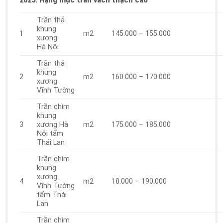
2025
: Hạng mục trần vách thạch cao
Trần thả
khung
1
m2
145.000 – 155.000
xương
Hà Nội
Trần thả
khung
2
m2
160.000 – 170.000
xương
Vĩnh Tường
Trần chìm
khung
3
xương Hà
m2
175.000 – 185.000
Nội tấm
Thái Lan
Trần chìm
khung
xương
4
m2
18.000 – 190.000
Vĩnh Tường
tấm Thái
Lan
Trần chìm