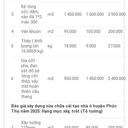
Bê tông
cột, dầm,
3
m3
1.450.000
1.500.000
2.950.000
sàn đá 1*2
mác 300
4
Ván khuôn
m2
95.000
105.000
200.000
Thép ( khối
5
lượng lớn
kg
18.000
9.000
27.000
16.000đ/kg)
Gia cốt
pha, đan
sắt đổ bê
tông cốt
6
m2
950.000
1.450.000
2.400.000
thép, xây
trát hoàn
thiện cầu
thang
Báo giá xây dựng sửa chữa cải tạo nhà ở huyện Phúc
Thọ năm 2025
: Hạng mục xây, trát (Tô tường)
Xây tường
1
110mm
m2
165.000
85.000
250.000