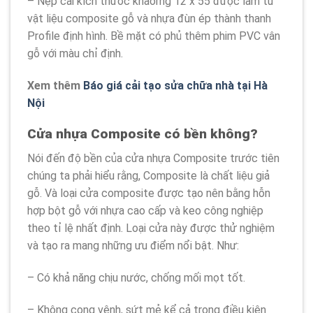
– Nẹp cài kích thước khaorng 12 x 55 được làm từ
vật liệu composite gỗ và nhựa đùn ép thành thanh
Profile định hình. Bề mặt có phủ thêm phim PVC vân
gỗ với màu chỉ định.
Xem thêm
Báo giá cải tạo sửa chữa nhà tại Hà
Nội
Cửa nhựa Composite có bền không?
Nói đến độ bền của cửa nhựa Composite trước tiên
chúng ta phải hiểu rằng, Composite là chất liệu giả
gỗ. Và loại cửa composite được tạo nên bằng hỗn
hợp bột gỗ với nhựa cao cấp và keo công nghiệp
theo tỉ lệ nhất định. Loại cửa này được thử nghiệm
và tạo ra mang những ưu điểm nổi bật. Như:
– Có khả năng chịu nước, chống mối mọt tốt.
– Không cong vênh, sứt mẻ kể cả trong điều kiện