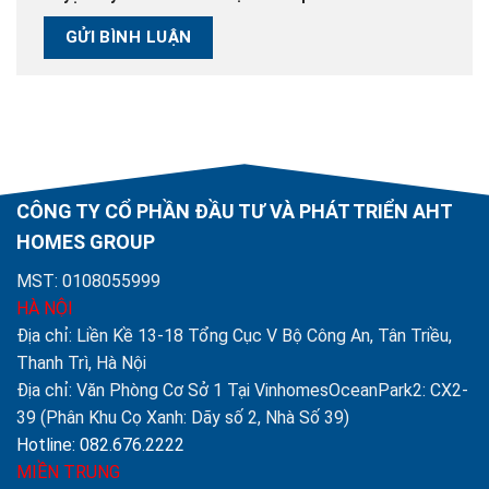
CÔNG TY CỔ PHẦN ĐẦU TƯ VÀ PHÁT TRIỂN AHT
HOMES GROUP
MST: 0108055999
HÀ NỘI
Địa chỉ: Liền Kề 13-18 Tổng Cục V Bộ Công An, Tân Triều,
Thanh Trì, Hà Nội
Địa chỉ: Văn Phòng Cơ Sở 1 Tại VinhomesOceanPark2: CX2-
39 (Phân Khu Cọ Xanh: Dãy số 2, Nhà Số 39)
Hotline: 082.676.2222
MIỀN TRUNG