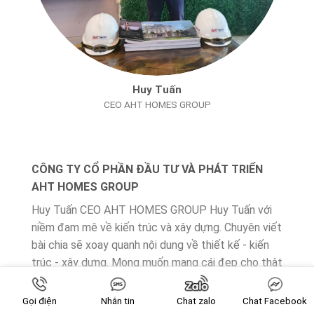
Huy Tuấn
CEO AHT HOMES GROUP
CÔNG TY CỔ PHẦN ĐẦU TƯ VÀ PHÁT TRIỂN
AHT HOMES GROUP
Huy Tuấn CEO AHT HOMES GROUP Huy Tuấn với
niềm đam mê về kiến trúc và xây dựng. Chuyên viết
bài chia sẽ xoay quanh nội dung về thiết kế - kiến
trúc - xây dựng. Mong muốn mang cái đẹp cho thật
nhiều ngôi nhà.Thi công xây dựng công trình thực
tế đòi hỏi sự cân bằng giữa rất nhiều yếu tố: Kiến
Gọi điện
Nhắn tin
Chat zalo
Chat Facebook