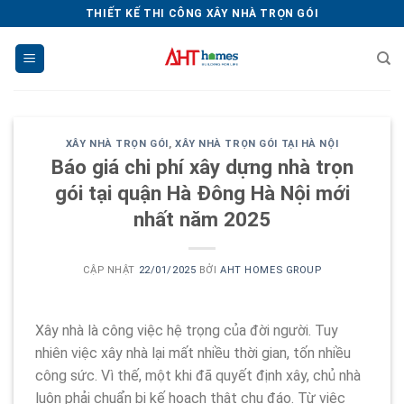
Chuyển
THIẾT KẾ THI CÔNG XÂY NHÀ TRỌN GÓI
đến
nội
dung
XÂY NHÀ TRỌN GÓI
,
XÂY NHÀ TRỌN GÓI TẠI HÀ NỘI
Báo giá chi phí xây dựng nhà trọn
gói tại quận Hà Đông Hà Nội mới
nhất năm 2025
CẬP NHẬT
22/01/2025
BỞI
AHT HOMES GROUP
Xây nhà là công việc hệ trọng của đời người. Tuy
nhiên việc xây nhà lại mất nhiều thời gian, tốn nhiều
công sức. Vì thế, một khi đã quyết định xây, chủ nhà
luôn phải chuẩn bị kế hoạch thật chu đáo. Từ việc