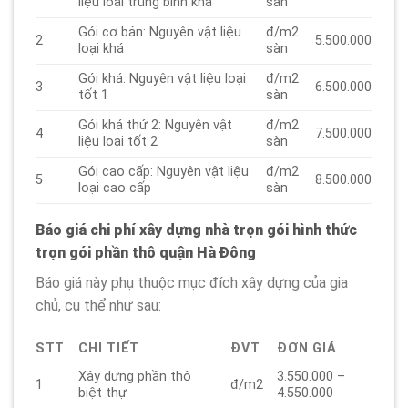
liệu loại trung bình khá
sàn
Gói cơ bản: Nguyên vật liệu
đ/m2
2
5.500.000
loại khá
sàn
Gói khá: Nguyên vật liệu loại
đ/m2
3
6.500.000
tốt 1
sàn
Gói khá thứ 2: Nguyên vật
đ/m2
4
7.500.000
liệu loại tốt 2
sàn
Gói cao cấp: Nguyên vật liệu
đ/m2
5
8.500.000
loại cao cấp
sàn
Báo giá chi phí xây dựng nhà trọn gói hình thức
trọn gói phần thô quận Hà Đông
Báo giá này phụ thuộc mục đích xây dựng của gia
chủ, cụ thể như sau:
STT
CHI TIẾT
ĐVT
ĐƠN GIÁ
Xây dựng phần thô
3.550.000 –
1
đ/m2
biệt thự
4.550.000