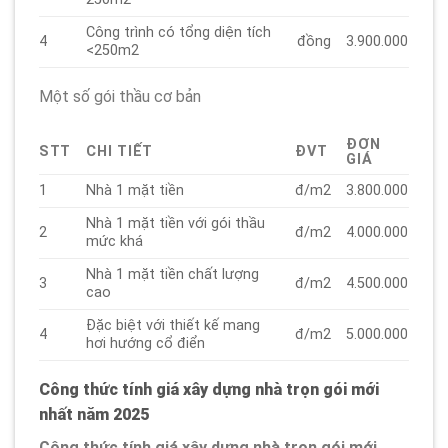
Công trình có tổng diện tích
4
đồng
3.900.000
<250m2
Một số gói thầu cơ bản
ĐƠN
STT
CHI TIẾT
ĐVT
GIÁ
1
Nhà 1 mặt tiền
đ/m2
3.800.000
Nhà 1 mặt tiền với gói thầu
2
đ/m2
4.000.000
mức khá
Nhà 1 mặt tiền chất lượng
3
đ/m2
4.500.000
cao
Đặc biệt với thiết kế mang
4
đ/m2
5.000.000
hơi hướng cổ điển
Công thức tính giá xây dựng nhà trọn gói mới
nhất năm 2025
Công thức tính giá xây dựng nhà trọn gói mới