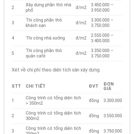
Xây dựng phần thô nhà
3.450.000 –
2
đ/m2
phố
3.950.000
Thi công phần thô
3.300.000 –
3
đ/m2
khách sạn
3.750.000
2.550.000 –
4
Thi công nhà xưởng
đ/m2
3.400.000
Thi công phần thô
3.350.000 –
5
đ/m2
quán café
3.750.000
Xét về chi phí theo diện tích sàn xây dựng
ĐƠN
STT
CHI TIẾT
ĐVT
GIÁ
Công trình có tổng diện tích
1
đồng
3.300.000
> 350m2
Công trình có tổng diện tích
2
đồng
3.550.000
300m2
Công trình có tổng diện tích
3
đồng
3.750.000
250m2