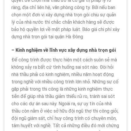
quyết để chọn nhà thầu đó là có giá trị pháp lý rõ
ràng, địa chỉ liên hệ, văn phòng công ty. Bởi nếu ban
chọn một đơn vị xây dựng nhà trọn gói chịu sự quản
lý của nhà nước thì chắc chắn khách hàng sẽ được
bảo hộ quyền lợi về mặt pháp luật. Báo giá chi phí xây
dựng nhà trọn gói tại quận Hà Đông
– Kinh nghiệm về lĩnh vực xây dựng nhà trọn gói
Để công trình được thực hiện một cách suôn sẻ mà
không xảy ra bất cứ tình huống sai sót nào. Đòi hỏi
nhà thầu phải có kinh nghiệm, nhiều năm hoạt động
trong nghề với nhiều công trình lớn nhỏ. Những sự cố
gặp phải trong thi công là những kinh nghiệm thực
tiễn để giúp nhà thầu giảm thiểu rủi ro, tránh sai sót
cho các dự án sau này. Ngoài ra, sự uy tín của nhà
thầu còn nằm ở việc sở hữu đội ngũ thợ thi công giỏi,
đội ngũ giám sát, chỉ huy công trình có chuyên môn,
tâm huyết với nghề. Tất cả những điều đó mới chứng