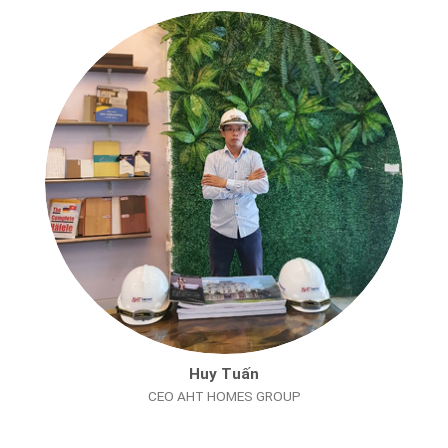
Huy Tuấn
CEO AHT HOMES GROUP