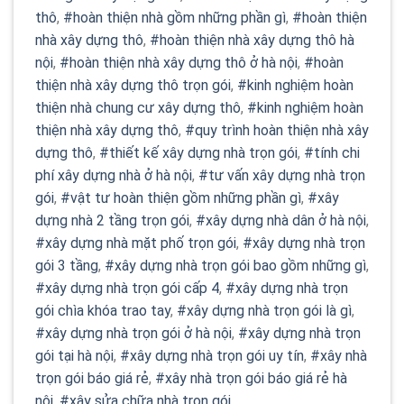
thô
,
#hoàn thiện nhà gồm những phần gì
,
#hoàn thiện
nhà xây dựng thô
,
#hoàn thiện nhà xây dựng thô hà
nội
,
#hoàn thiện nhà xây dựng thô ở hà nội
,
#hoàn
thiện nhà xây dựng thô trọn gói
,
#kinh nghiệm hoàn
thiện nhà chung cư xây dựng thô
,
#kinh nghiệm hoàn
thiện nhà xây dựng thô
,
#quy trình hoàn thiện nhà xây
dựng thô
,
#thiết kế xây dựng nhà trọn gói
,
#tính chi
phí xây dựng nhà ở hà nội
,
#tư vấn xây dựng nhà trọn
gói
,
#vật tư hoàn thiện gồm những phần gì
,
#xây
dựng nhà 2 tầng trọn gói
,
#xây dựng nhà dân ở hà nội
,
#xây dựng nhà mặt phố trọn gói
,
#xây dựng nhà trọn
gói 3 tầng
,
#xây dựng nhà trọn gói bao gồm những gì
,
#xây dựng nhà trọn gói cấp 4
,
#xây dựng nhà trọn
gói chìa khóa trao tay
,
#xây dựng nhà trọn gói là gì
,
#xây dựng nhà trọn gói ở hà nội
,
#xây dựng nhà trọn
gói tại hà nội
,
#xây dựng nhà trọn gói uy tín
,
#xây nhà
trọn gói báo giá rẻ
,
#xây nhà trọn gói báo giá rẻ hà
nội
,
#xây sửa chữa nhà trọn gói