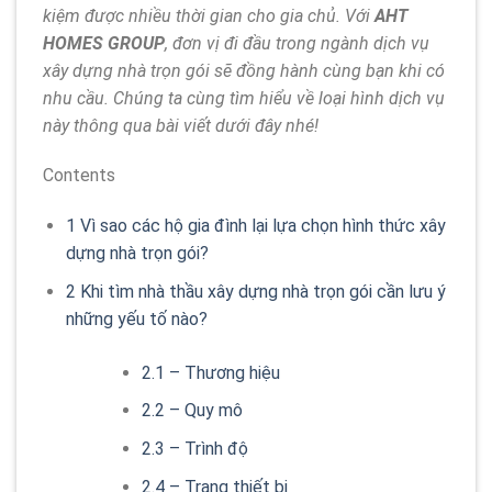
kiệm được nhiều thời gian cho gia chủ. Với
AHT
HOMES GROUP
, đơn vị đi đầu trong ngành dịch vụ
xây dựng nhà trọn gói sẽ đồng hành cùng bạn khi có
nhu cầu. Chúng ta cùng tìm hiểu về loại hình dịch vụ
này thông qua bài viết dưới đây nhé!
Contents
1
Vì sao các hộ gia đình lại lựa chọn hình thức xây
dựng nhà trọn gói?
2
Khi tìm nhà thầu xây dựng nhà trọn gói cần lưu ý
những yếu tố nào?
2.1
– Thương hiệu
2.2
– Quy mô
2.3
– Trình độ
2.4
– Trang thiết bị