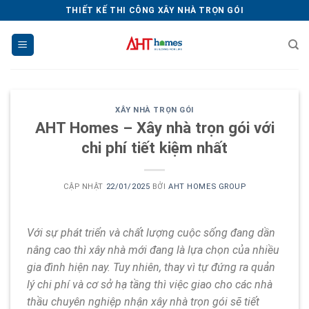
Chuyển
THIẾT KẾ THI CÔNG XÂY NHÀ TRỌN GÓI
đến
nội
dung
XÂY NHÀ TRỌN GÓI
AHT Homes – Xây nhà trọn gói với
chi phí tiết kiệm nhất
CẬP NHẬT
22/01/2025
BỞI
AHT HOMES GROUP
Với sự phát triển và chất lượng cuộc sống đang dần
nâng cao thì xây nhà mới đang là lựa chọn của nhiều
gia đình hiện nay. Tuy nhiên, thay vì tự đứng ra quản
lý chi phí và cơ sở hạ tầng thì việc giao cho các nhà
thầu chuyên nghiệp nhận xây nhà trọn gói sẽ tiết