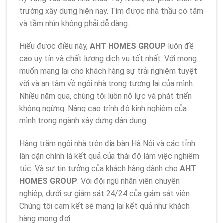
trường xây dựng hiện nay. Tìm được nhà thầu có tâm
và tầm nhìn không phải dễ dàng.
Hiểu được điều này,
AHT HOMES GROUP
luôn đề
cao uy tín và chất lượng dịch vụ tốt nhất. Với mong
muốn mang lại cho khách hàng sự trải nghiệm tuyệt
vời và an tâm về ngôi nhà trong tương lai của mình.
Nhiều năm qua, chúng tôi luôn nỗ lực và phát triển
không ngừng. Nâng cao trình độ kinh nghiệm của
mình trong ngành xây dựng dân dụng.
Hàng trăm ngôi nhà trên địa bàn Hà Nội và các tỉnh
lân cận chính là kết quả của thái độ làm việc nghiêm
túc. Và sự tin tưởng của khách hàng dành cho
AHT
HOMES GROUP
. Với đội ngũ nhân viên chuyên
nghiệp, dưới sự giám sát 24/24 của giám sát viên.
Chúng tôi cam kết sẽ mang lại kết quả như khách
hàng mong đợi.