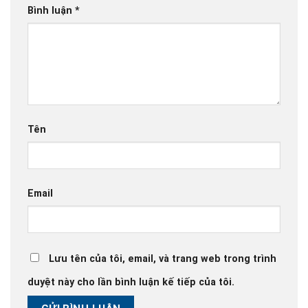
Bình luận
*
Tên
Email
Lưu tên của tôi, email, và trang web trong trình
duyệt này cho lần bình luận kế tiếp của tôi.