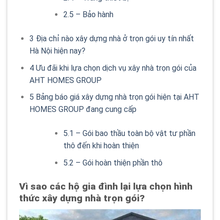
2.5
– Bảo hành
3
Địa chỉ nào xây dựng nhà ở trọn gói uy tín nhất
Hà Nội hiện nay?
4
Ưu đãi khi lựa chọn dịch vụ xây nhà trọn gói của
AHT HOMES GROUP
5
Bảng báo giá xây dựng nhà trọn gói hiện tại AHT
HOMES GROUP đang cung cấp
5.1
– Gói bao thầu toàn bộ vật tư phần
thô đến khi hoàn thiện
5.2
– Gói hoàn thiện phần thô
Vì sao các hộ gia đình lại lựa chọn hình
thức xây dựng nhà trọn gói?