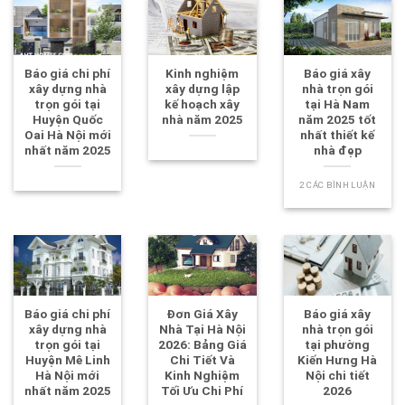
Báo giá chi phí
Kinh nghiệm
Báo giá xây
xây dựng nhà
xây dựng lập
nhà trọn gói
trọn gói tại
kế hoạch xây
tại Hà Nam
Huyện Quốc
nhà năm 2025
năm 2025 tốt
Oai Hà Nội mới
nhất thiết kế
nhất năm 2025
nhà đẹp
2 CÁC BÌNH LUẬN
Báo giá chi phí
Đơn Giá Xây
Báo giá xây
xây dựng nhà
Nhà Tại Hà Nội
nhà trọn gói
trọn gói tại
2026: Bảng Giá
tại phường
Huyện Mê Linh
Chi Tiết Và
Kiến Hưng Hà
Hà Nội mới
Kinh Nghiệm
Nội chi tiết
nhất năm 2025
Tối Ưu Chi Phí
2026