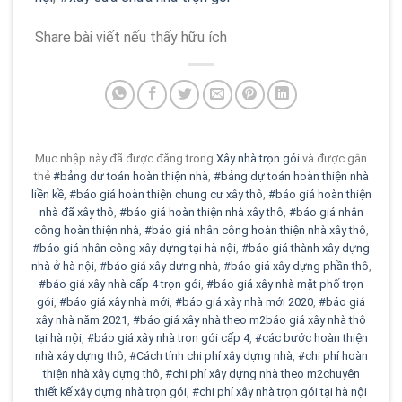
Share bài viết nếu thấy hữu ích
Mục nhập này đã được đăng trong
Xây nhà trọn gói
và được gắn
thẻ
#bảng dự toán hoàn thiện nhà
,
#bảng dự toán hoàn thiện nhà
liền kề
,
#báo giá hoàn thiện chung cư xây thô
,
#báo giá hoàn thiện
nhà đã xây thô
,
#báo giá hoàn thiện nhà xây thô
,
#báo giá nhân
công hoàn thiện nhà
,
#báo giá nhân công hoàn thiện nhà xây thô
,
#báo giá nhân công xây dựng tại hà nội
,
#báo giá thành xây dựng
nhà ở hà nội
,
#báo giá xây dựng nhà
,
#báo giá xây dựng phần thô
,
#báo giá xây nhà cấp 4 trọn gói
,
#báo giá xây nhà mặt phố trọn
gói
,
#báo giá xây nhà mới
,
#báo giá xây nhà mới 2020
,
#báo giá
xây nhà năm 2021
,
#báo giá xây nhà theo m2báo giá xây nhà thô
tại hà nội
,
#báo giá xây nhà trọn gói cấp 4
,
#các bước hoàn thiện
nhà xây dựng thô
,
#Cách tính chi phí xây dựng nhà
,
#chi phí hoàn
thiện nhà xây dựng thô
,
#chi phí xây dựng nhà theo m2chuyên
thiết kế xây dựng nhà trọn gói
,
#chi phí xây nhà trọn gói tại hà nội