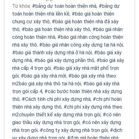
Từ khóa:
#bảng dự toán hoàn thiện nhà
,
#bảng dự
toán hoàn thiện nhà liền kề
,
#báo giá hoàn thiện
chung cư xây thô
,
#báo giá hoàn thiện nhà đã xây
thô
,
#báo giá hoàn thiện nhà xây thô
,
#báo giá nhân
công hoàn thiện nhà
,
#báo giá nhân công hoàn thiện
nhà xây thô
,
#báo giá nhân công xây dựng tại hà nội
,
#báo giá thành xây dựng nhà ở hà nội
,
#báo giá xây
dựng nhà
,
#báo giá xây dựng phần thô
,
#báo giá xây
nhà cấp 4 trọn gói
,
#báo giá xây nhà mặt phố trọn
gói
,
#báo giá xây nhà mới
,
#báo giá xây nhà theo
m2báo giá xây nhà thô tại hà nội
,
#báo giá xây nhà
trọn gói cấp 4
,
#các bước hoàn thiện nhà xây dựng
thô
,
#Cách tính chi phí xây dựng nhà
,
#chi phí hoàn
thiện nhà xây dựng thô
,
#chi phí xây dựng nhà theo
m2chuyên thiết kế xây dựng nhà trọn gói
,
#có nên
giao thầu xây dựng nhà trọn gói
,
#có nên xây dựng
nhà trọn gói
,
#công ty xây dựng nhà trọn gói
,
#dịch
vụ xây dựng nhà trọn gói
,
#đơn giá hoàn thiện nhà