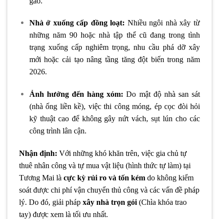
gao.
Nhà ở xuống cấp đồng loạt:
Nhiều ngôi nhà xây từ
những năm 90 hoặc nhà tập thể cũ đang trong tình
trạng xuống cấp nghiêm trọng, nhu cầu phá dỡ xây
mới hoặc cải tạo nâng tầng tăng đột biến trong năm
2026.
Ảnh hưởng đến hàng xóm:
Do mật độ nhà san sát
(nhà ống liền kề), việc thi công móng, ép cọc đòi hỏi
kỹ thuật cao để không gây nứt vách, sụt lún cho các
công trình lân cận.
Nhận định:
Với những khó khăn trên, việc gia chủ tự
thuê nhân công và tự mua vật liệu (hình thức tự làm) tại
Tương Mai là
cực kỳ rủi ro và tốn kém
do không kiểm
soát được chi phí vận chuyển thủ công và các vấn đề pháp
lý. Do đó, giải pháp
xây nhà trọn gói
(Chìa khóa trao
tay) được xem là tối ưu nhất.