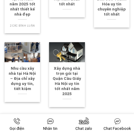
năm 2025 tốt
tốt nhất
Hóa uy tín
nhất thiết kế
chuyên nghiệp
nhà đẹp
tốt nhất
2 CÁC BÌNH LUẬN
Nhu cầu xây
Xây dựng nhà
nhà tại Hà Nội
trọn gói tại
– Địa chỉ xây
Quận Cầu Giấy
dựng uy tín,
Hà Nội uy tín
tiết kiệm
tốt nhất năm
2025
Gọi điện
Nhắn tin
Chat zalo
Chat Facebook
Trả lời