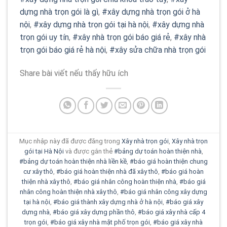
dựng nhà trọn gói là gì
,
#xây dựng nhà trọn gói ở hà
nội
,
#xây dựng nhà trọn gói tại hà nội
,
#xây dựng nhà
trọn gói uy tín
,
#xây nhà trọn gói báo giá rẻ
,
#xây nhà
trọn gói báo giá rẻ hà nội
,
#xây sửa chữa nhà trọn gói
Share bài viết nếu thấy hữu ích
Mục nhập này đã được đăng trong
Xây nhà trọn gói
,
Xây nhà trọn
gói tại Hà Nội
và được gắn thẻ
#bảng dự toán hoàn thiện nhà
,
#bảng dự toán hoàn thiện nhà liền kề
,
#báo giá hoàn thiện chung
cư xây thô
,
#báo giá hoàn thiện nhà đã xây thô
,
#báo giá hoàn
thiện nhà xây thô
,
#báo giá nhân công hoàn thiện nhà
,
#báo giá
nhân công hoàn thiện nhà xây thô
,
#báo giá nhân công xây dựng
tại hà nội
,
#báo giá thành xây dựng nhà ở hà nội
,
#báo giá xây
dựng nhà
,
#báo giá xây dựng phần thô
,
#báo giá xây nhà cấp 4
trọn gói
,
#báo giá xây nhà mặt phố trọn gói
,
#báo giá xây nhà