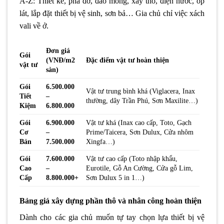
A-Z: Thiết kế, phá dỡ, đào móng, xây thô, điện nước, ốp
lát, lắp đặt thiết bị vệ sinh, sơn bả… Gia chủ chỉ việc xách
vali về ở.
Đơn giá
Gói
(VNĐ/m2
Đặc điểm vật tư hoàn thiện
vật tư
sàn)
Gói
6.500.000
Vật tư trung bình khá (Viglacera, Inax
Tiết
–
thường, dây Trần Phú, Sơn Maxilite…)
Kiệm
6.800.000
Gói
6.900.000
Vật tư khá (Inax cao cấp, Toto, Gạch
Cơ
–
Prime/Taicera, Sơn Dulux, Cửa nhôm
Bản
7.500.000
Xingfa…)
Gói
7.600.000
Vật tư cao cấp (Toto nhập khẩu,
Cao
–
Eurotile, Gỗ An Cường, Cửa gỗ Lim,
Cấp
8.800.000+
Sơn Dulux 5 in 1…)
Bảng giá xây dựng phần thô và nhân công hoàn thiện
Dành cho các gia chủ muốn tự tay chọn lựa thiết bị vệ