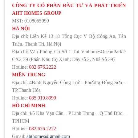
CÔNG TY CỔ PHẦN ĐẦU TƯ VÀ PHÁT TRIỂN
AHT HOMES GROUP
MST: 0108055999
HÀ NỘI
Địa chỉ: Liền Kề 13-18 Tổng Cục V Bộ Công An, Tân
Triều, Thanh Trì, Hà Nội
Địa chỉ: Văn Phòng Cơ Sở 1 Tại VinhomesOceanPark2:
CX2-39 (Phân Khu Cọ Xanh: Dãy số 2, Nhà Số 39)
Hotline:
082.676.2222
MIỀN TRUNG
Địa chỉ: 4B/56 Nguyễn Công Trứ – Phường Đông Sơn –
TP.Thanh Hóa
Hotline:
085.919.8999
HỒ CHÍ MINH
Địa chỉ: 4/5 Kha Vạn Cân – P Linh Trung – Q Thủ Đức –
TPHCM
Hotline:
082.676.2222
Gmail:
ahthomes@gmail.com