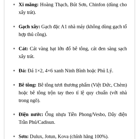
Xi măng:
Hoàng Thạch, Bút Sơn, Chinfon (dùng cho
xây trát).
Gạch xây:
Gạch đặc A1 nhà máy (không dùng gạch tổ
hợp thủ công).
Cát:
Cát vàng hạt lớn đổ bê tông, cát đen sàng sạch
xây trát.
Đá:
Đá 1×2, 4×6 xanh Ninh Bình hoặc Phủ Lý.
Bê tông:
Bê tông tươi thương phẩm (Việt Đức, Chèm)
hoặc bê tông trộn tay theo tỉ lệ quy chuẩn (với nhà
trong ngõ).
Điện nước:
Ống nhựa Tiền Phong/Vesbo, Dây điện
Trần Phú/Cadisun.
Sơn:
Dulux, Jotun, Kova (chính hãng 100%).