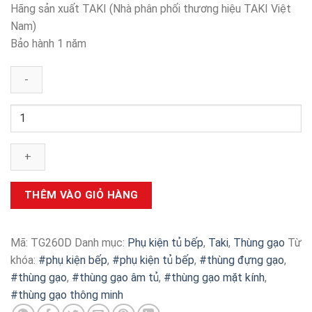
Hãng sản xuất TAKI (Nhà phân phối thương hiệu TAKI Việt
Nam)
Bảo hành 1 năm
Thùng
gạo
TG260D
số
lượng
THÊM VÀO GIỎ HÀNG
Mã:
TG260D
Danh mục:
Phụ kiện tủ bếp
,
Taki
,
Thùng gạo
Từ
khóa:
#phụ kiện bếp
,
#phụ kiện tủ bếp
,
#thùng đựng gạo
,
#thùng gạo
,
#thùng gạo âm tủ
,
#thùng gạo mặt kính
,
#thùng gạo thông minh