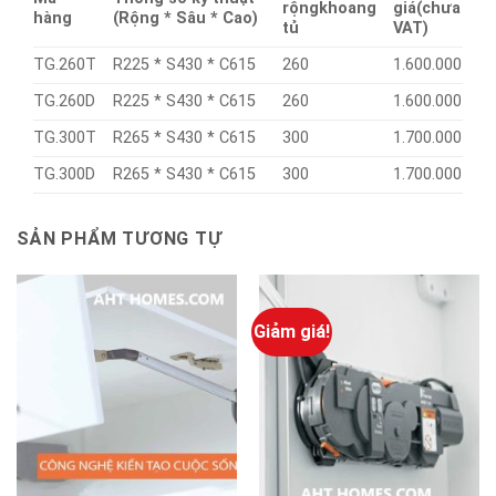
rộng
khoang
giá
(chưa
hàng
(Rộng * Sâu * Cao)
tủ
VAT)
TG.260T
R225 * S430 * C615
260
1.600.000
TG.260D
R225 * S430 * C615
260
1.600.000
TG.300T
R265 * S430 * C615
300
1.700.000
TG.300D
R265 * S430 * C615
300
1.700.000
SẢN PHẨM TƯƠNG TỰ
Giảm giá!