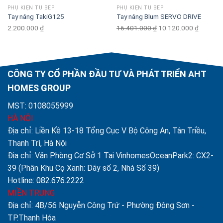
PHỤ KIỆN TỦ BẾP
PHỤ KIỆN TỦ BẾP
Tay nâng TakiG125
Tay nâng Blum SERVO DRIVE
2.200.000
₫
16.401.000
₫
Original
10.120.000
₫
Current
price
price
was:
is:
16.401.000 ₫.
10.120.
CÔNG TY CỔ PHẦN ĐẦU TƯ VÀ PHÁT TRIỂN AHT
HOMES GROUP
MST: 0108055999
HÀ NỘI
Địa chỉ: Liền Kề 13-18 Tổng Cục V Bộ Công An, Tân Triều,
Thanh Trì, Hà Nội
Địa chỉ: Văn Phòng Cơ Sở 1 Tại VinhomesOceanPark2: CX2-
39 (Phân Khu Cọ Xanh: Dãy số 2, Nhà Số 39)
Hotline: 082.676.2222
MIỀN TRUNG
Địa chỉ: 4B/56 Nguyễn Công Trứ - Phường Đông Sơn -
TP.Thanh Hóa