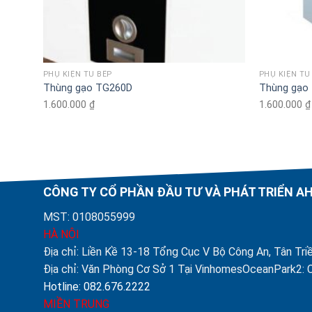
PHỤ KIỆN TỦ BẾP
PHỤ KIỆN TỦ
Thùng gạo TG260D
Thùng gạo
1.600.000
₫
1.600.000
₫
CÔNG TY CỔ PHẦN ĐẦU TƯ VÀ PHÁT TRIỂN 
MST: 0108055999
HÀ NỘI
Địa chỉ: Liền Kề 13-18 Tổng Cục V Bộ Công An, Tân Triề
Địa chỉ: Văn Phòng Cơ Sở 1 Tại VinhomesOceanPark2: C
Hotline: 082.676.2222
MIỀN TRUNG