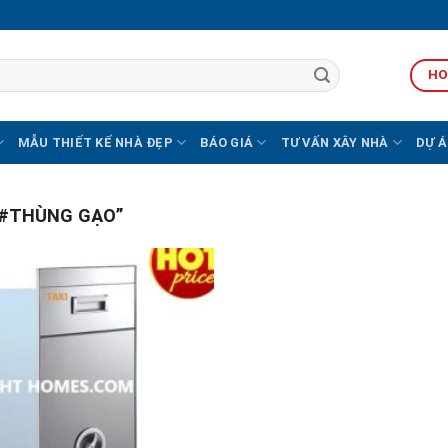
HO
MẪU THIẾT KẾ NHÀ ĐẸP
BÁO GIÁ
TƯ VẤN XÂY NHÀ
DỰ Á
#THÙNG GẠO”