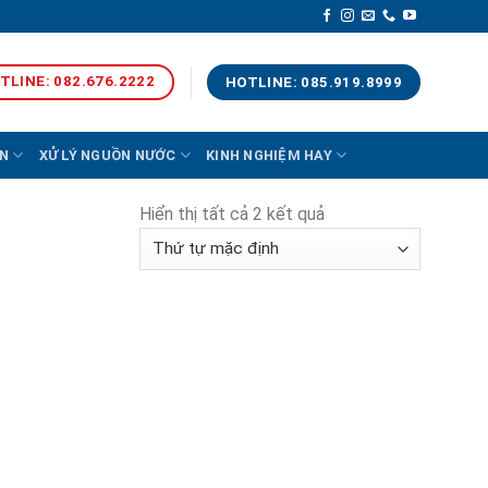
TLINE: 082.676.2222
HOTLINE: 085.919.8999
N
XỬ LÝ NGUỒN NƯỚC
KINH NGHIỆM HAY
Hiển thị tất cả 2 kết quả