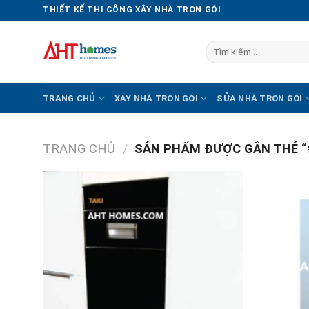
Chuyển
THIẾT KẾ THI CÔNG XÂY NHÀ TRỌN GÓI
đến
nội
Tìm
dung
kiếm:
TRANG CHỦ
XÂY NHÀ TRỌN GÓI
SỬA NHÀ TRỌN GÓI
TRANG CHỦ
/
SẢN PHẨM ĐƯỢC GẮN THẺ “