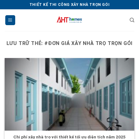
Chuyển
THIẾT KẾ THI CÔNG XÂY NHÀ TRỌN GÓI
đến
nội
dung
LƯU TRỮ THẺ:
#ĐƠN GIÁ XÂY NHÀ TRỌ TRỌN GÓI
Chi phí xây nhà trọ với thiết kế tối ưu diện tích năm 2025