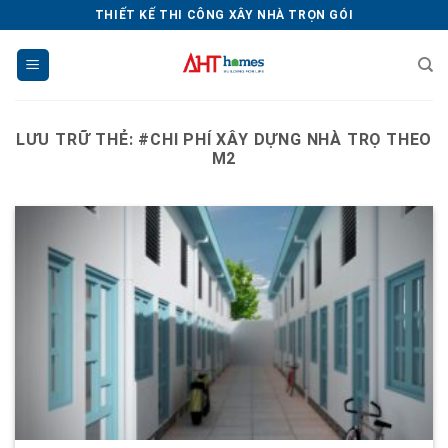
Chuyển
THIẾT KẾ THI CÔNG XÂY NHÀ TRỌN GÓI
đến
nội
dung
LƯU TRỮ THẺ:
#CHI PHÍ XÂY DỰNG NHÀ TRỌ THEO
M2