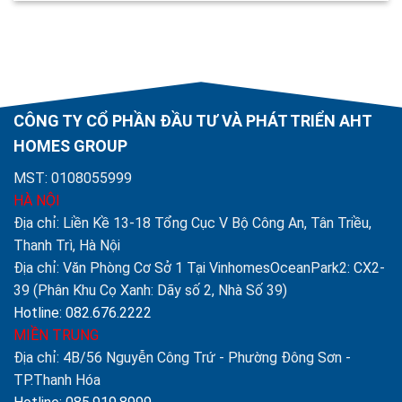
CÔNG TY CỔ PHẦN ĐẦU TƯ VÀ PHÁT TRIỂN AHT
HOMES GROUP
MST: 0108055999
HÀ NỘI
Địa chỉ: Liền Kề 13-18 Tổng Cục V Bộ Công An, Tân Triều,
Thanh Trì, Hà Nội
Địa chỉ: Văn Phòng Cơ Sở 1 Tại VinhomesOceanPark2: CX2-
39 (Phân Khu Cọ Xanh: Dãy số 2, Nhà Số 39)
Hotline: 082.676.2222
MIỀN TRUNG
Địa chỉ: 4B/56 Nguyễn Công Trứ - Phường Đông Sơn -
TP.Thanh Hóa