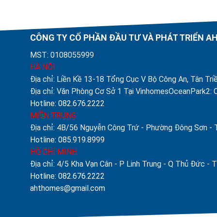
price
price
was:
is:
4.200.000 ₫.
2.900.000 ₫.
CÔNG TY CỔ PHẦN ĐẦU TƯ VÀ PHÁT TRIỂN 
MST: 0108055999
HÀ NỘI
Địa chỉ: Liền Kề 13-18 Tổng Cục V Bộ Công An, Tân Triề
Địa chỉ: Văn Phòng Cơ Sở 1 Tại VinhomesOceanPark2: C
Hotline: 082.676.2222
MIỀN TRUNG
Địa chỉ: 4B/56 Nguyễn Công Trứ - Phường Đông Sơn -
Hotline: 085.919.8999
HỒ CHÍ MINH
Địa chỉ: 4/5 Kha Vạn Cân - P Linh Trung - Q Thủ Đức 
Hotline: 082.676.2222
ahthomes@gmail.com