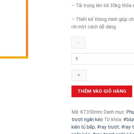
– Tải trọng lên tới 30kg thỏa
– Thiết kế thông minh giúp ch
rời một cách dễ dàng.
Ray
trượt
ngăn
kéo
Blum
KT350mm
THÊM VÀO GIỎ HÀNG
số
lượng
Mã:
KT350mm
Danh mục:
Phụ
trượt ngăn kéo
Từ khóa:
#blu
kiện tủ bếp
,
#ray trượt
,
#ray 