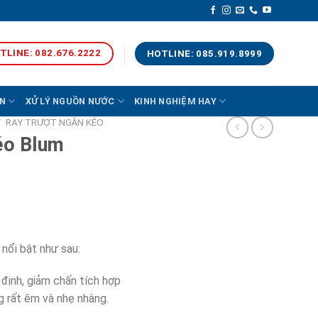
TLINE: 082.676.2222
HOTLINE: 085.919.8999
N
XỬ LÝ NGUỒN NƯỚC
KINH NGHIỆM HAY
/
RAY TRƯỢT NGĂN KÉO
éo Blum
nổi bật như sau:
₫.
 định, giảm chấn tích hợp
g rất êm và nhẹ nhàng.