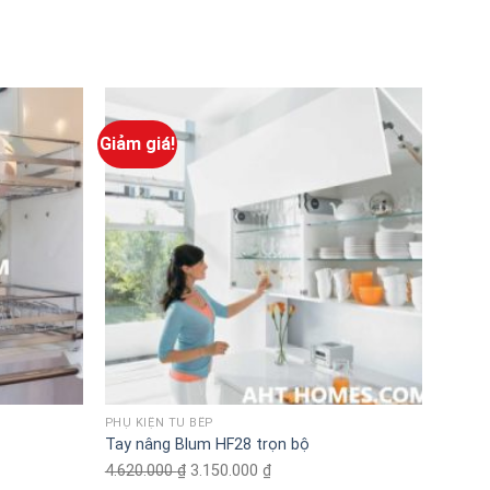
Giảm giá!
PHỤ KIỆN TỦ BẾP
PHỤ KI
Tay nâng Blum HF28 trọn bộ
Tay n
4.620.000
₫
Original
3.150.000
₫
Current
2.200