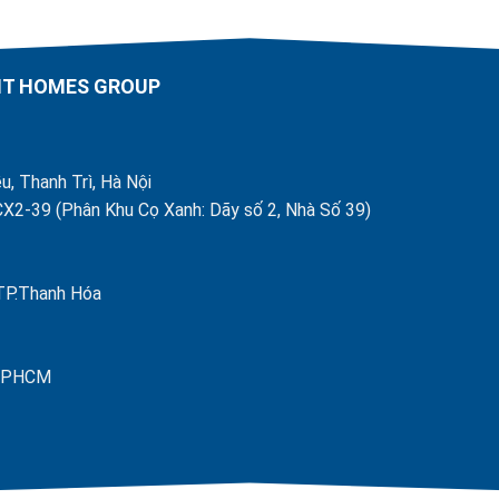
price
price
price
price
was:
is:
was:
is:
1.100.000 ₫.
960.000 ₫.
6.200.000 ₫.
5.350.000
AHT HOMES GROUP
u, Thanh Trì, Hà Nội
X2-39 (Phân Khu Cọ Xanh: Dãy số 2, Nhà Số 39)
 TP.Thanh Hóa
- TPHCM