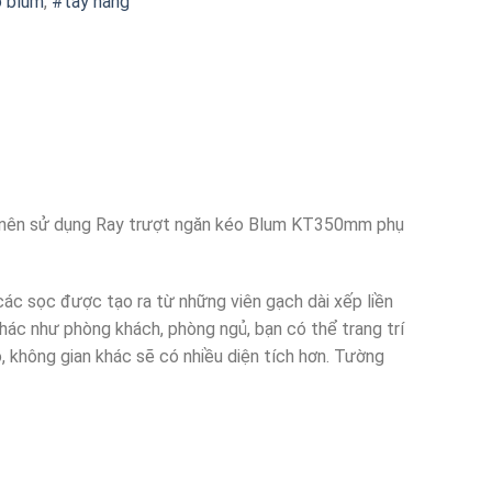
o blum
,
#tay nâng
ều nên sử dụng Ray trượt ngăn kéo Blum KT350mm phụ
 các sọc được tạo ra từ những viên gạch dài xếp liền
khác như phòng khách, phòng ngủ, bạn có thể trang trí
, không gian khác sẽ có nhiều diện tích hơn. Tường