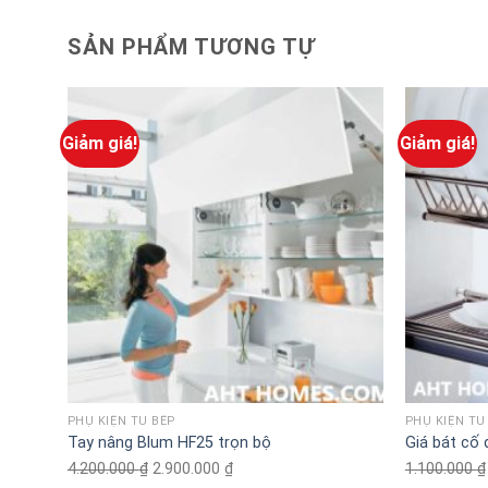
SẢN PHẨM TƯƠNG TỰ
Giảm giá!
Giảm giá!
PHỤ KIỆN TỦ BẾP
PHỤ KIỆN TỦ
Tay nâng Blum HF25 trọn bộ
Giá bát cố
4.200.000
₫
Original
2.900.000
₫
Current
1.100.000
₫