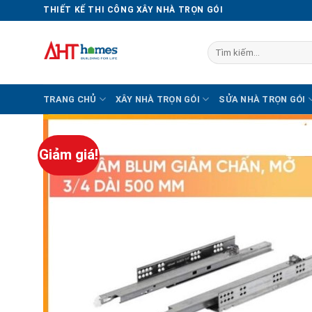
Chuyển
THIẾT KẾ THI CÔNG XÂY NHÀ TRỌN GÓI
đến
nội
Tìm
dung
kiếm:
TRANG CHỦ
XÂY NHÀ TRỌN GÓI
SỬA NHÀ TRỌN GÓI
Giảm giá!