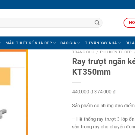
HO
MẪU THIẾT KẾ NHÀ ĐẸP
BÁO GIÁ
TƯ VẤN XÂY NHÀ
DỰ Á
TRANG CHỦ
/
PHỤ KIỆN TỦ BẾP
Ray trượt ngăn k
KT350mm
440.000
₫
Original
374.000
₫
Current
price
price
Sản phẩm có những đặc điểm 
was:
is:
440.000 ₫.
374.000 
– Hệ thống ray trượt 3 lớp ổn
sẵn trong ray cho chuyển độn