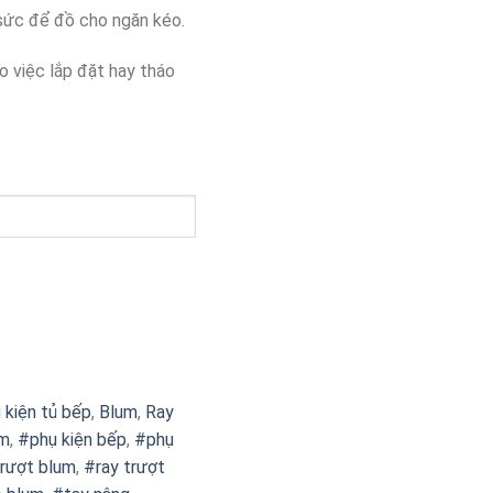
 sức để đồ cho ngăn kéo.
o việc lắp đặt hay tháo
 kiện tủ bếp
,
Blum
,
Ray
m
,
#phụ kiện bếp
,
#phụ
trượt blum
,
#ray trượt