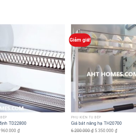
Giảm giá!
 BẾP
PHỤ KIỆN TỦ BẾP
 định TD22800
Giá bát nâng hạ TH20700
Original
960.000
₫
Current
6.200.000
₫
Original
5.350.000
₫
Current