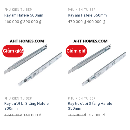
PHỤ KIỆN TỦ BẾP
PHỤ KIỆN TỦ BẾP
Ray âm Hafele 500mm
Ray âm Hafele 550mm
460.000
₫
Original
390.000
₫
Current
470.000
₫
Original
400.000
₫
Current
price
price
price
price
was:
is:
was:
is:
460.000 ₫.
390.000 ₫.
470.000 ₫.
400.000 ₫.
Giảm giá!
Giảm giá!
PHỤ KIỆN TỦ BẾP
PHỤ KIỆN TỦ BẾP
Ray trượt bi 3 tầng Hafele
Ray trượt bi 3 tầng Hafele
300mm
350mm
174.000
₫
Original
148.000
₫
Current
185.000
₫
Original
157.000
₫
Current
price
price
price
price
was:
is:
was:
is: