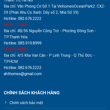
Thanh Trì, Hà Nội
Địa chỉ: Văn Phòng Cơ Sở 1 Tại VinhomesOceanPark2: CX2-
39 (Phân Khu Cọ Xanh: Dãy số 2, Nhà Số 39)
Hotline: 082.676.2222
MIỀN TRUNG
Địa chỉ: 4B/56 Nguyễn Công Trứ - Phường Đông Sơn -
TP.Thanh Hóa
Hotline: 085.919.8999
HỒ CHÍ MINH
Địa chỉ: 4/5 Kha Vạn Cân - P Linh Trung - Q Thủ Đức -
TPHCM
Hotline: 082.676.2222
ahthomes@gmail.com
CHÍNH SÁCH KHÁCH HÀNG
Chính sách bảo mật