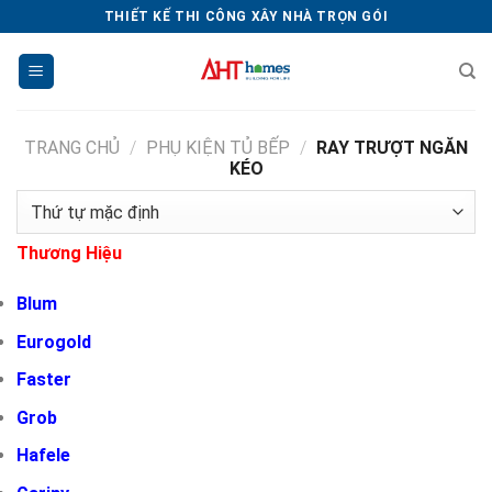
Chuyển
THIẾT KẾ THI CÔNG XÂY NHÀ TRỌN GÓI
đến
nội
dung
TRANG CHỦ
/
PHỤ KIỆN TỦ BẾP
/
RAY TRƯỢT NGĂN
KÉO
Thương Hiệu
Blum
Eurogold
Faster
Grob
Hafele