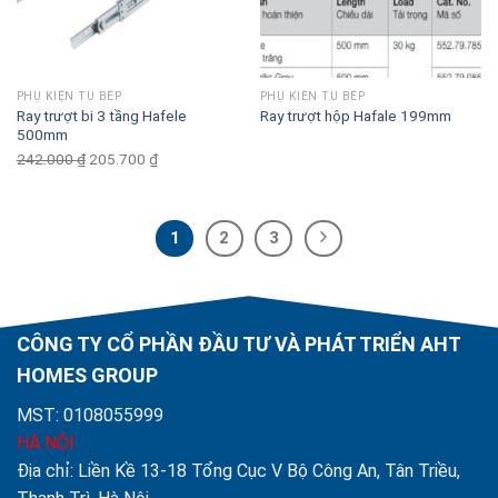
PHỤ KIỆN TỦ BẾP
PHỤ KIỆN TỦ BẾP
Ray trượt bi 3 tầng Hafele
Ray trượt hộp Hafale 199mm
500mm
242.000
₫
Original
205.700
₫
Current
price
price
was:
is:
242.000 ₫.
205.700 ₫.
1
2
3
CÔNG TY CỔ PHẦN ĐẦU TƯ VÀ PHÁT TRIỂN AHT
HOMES GROUP
MST: 0108055999
HÀ NỘI
Địa chỉ: Liền Kề 13-18 Tổng Cục V Bộ Công An, Tân Triều,